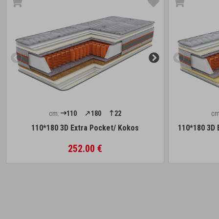
cm:
110
180
22
cm
110*180 3D Extra Pocket/ Kokos
110*180 3D 
252.00 €