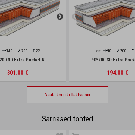
:
140
200
22
cm:
90
200
200 3D Extra Pocket R
90*200 3D Extra Pock
301.00 €
194.00 €
Vaata kogu kollektsiooni
Sarnased tooted