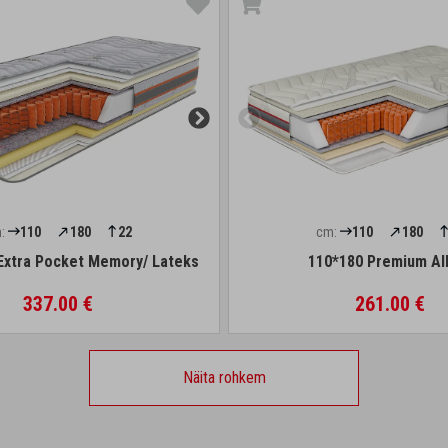
:
110
180
22
cm:
110
180
Extra Pocket Memory/ Lateks
110*180 Premium Al
337.00 €
261.00 €
Näita rohkem