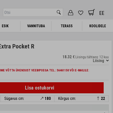
EE
ESIK
ESIK
VANNITUBA
VANNITUBA
TERASS
TERASS
KOOLIDELE
KOOLIDELE
xtra Pocket R
18.32 €
Liisingu tähtaeg: 12 kuu
Liising
ME VÕTTA ÜHENDUST VEEBIPOEGA TEL.: 56461150 VÕI E-MAILILE:
Lisa ostukorvi
Sügavus cm:
180
Kõrgus cm:
22