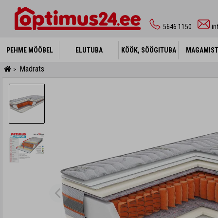
5646 1150
i
PEHME MÖÖBEL
PEHME MÖÖBEL
ELUTUBA
ELUTUBA
KÖÖK, SÖÖGITUBA
KÖÖK, SÖÖGITUBA
MAGAMIS
MAGAMIS
Madrats
>