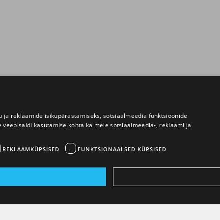
 ja reklaamide isikupärastamiseks, sotsiaalmeedia funktsioonide
e veebisaidi kasutamise kohta ka meie sotsiaalmeedia-, reklaami ja
REKLAAMKÜPSISED
FUNKTSIONAALSED KÜPSISED