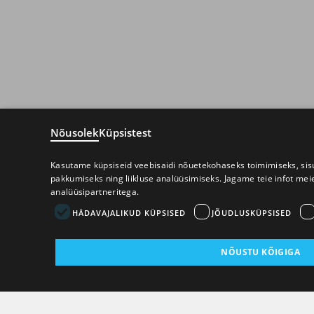
Nõusolek
Küpsistest
Kasutame küpsiseid veebisaidi nõuetekohaseks toimimiseks, sisu
pakkumiseks ning liikluse analüüsimiseks. Jagame teie infot mei
analüüsipartneritega.
HÄDAVAJALIKUD KÜPSISED
JÕUDLUSKÜPSISED
NÕUSTU KÕIGIGA