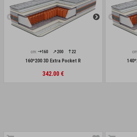
cm:
160
200
22
cm
160*200 3D Extra Pocket R
140*
342.00 €