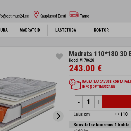
nfo@optimus24.ee
Kauplused Eesti
Tarne
TUBA
TUBA
MADRATSID
MADRATSID
LASTETUBA
LASTETUBA
KONTOR
KONTOR
Madrats 110*180 3D E
Kood: #178628
243.00 €
KAUBA SAADAVUSE KOHTA PALU
INFO@OPTIMUS24.EE
-
+
Laius cm:
110
Soovitatav koormus 1 kohta