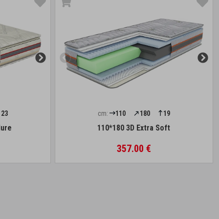
23
cm:
110
180
19
lure
110*180 3D Extra Soft
357.00 €