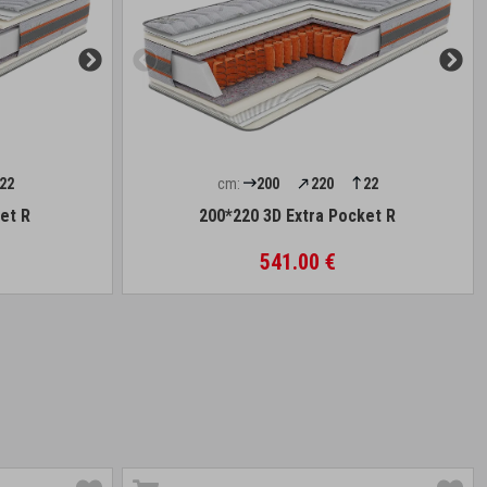
22
cm:
200
220
22
et R
200*220 3D Extra Pocket R
541.00 €