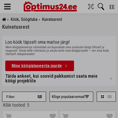
EE
Menu
Köök, Söögituba
Kuivatusrest
>
>
Kuivatusrest
Loo köök täpselt oma maitse järgi!
Meie köögiplaneerija võimaldab sul kujundada oma unistuste köögi lihtsalt ja
mugavalt. Hinda kõiki võimalusi ja alusta kohe oma köögiprojekti – tee oma kodu
tõeliselt isikupäraseks!
Mine köögiplaneerija juurde
Täida ankeet, kui soovid pakkumist saata meie
köögi projektile
Kõige populaarsemad
Filter
Kõik tooted: 5