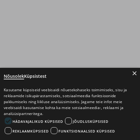
×
Nõusolek
Küpsistest
Kasutame küpsiseid veebisaidi nõuetekohaseks toimimiseks, sisu ja
reklaamide isikupärastamiseks, sotsiaalmeedia funktsioonide
pakkumiseks ning liikluse analüüsimiseks. Jagame teie infot meie
veebisaidi kasutamise kohta ka meie sotsiaalmeedia-, reklaami ja
analüüsipartneritega.
HÄDAVAJALIKUD KÜPSISED
JÕUDLUSKÜPSISED
REKLAAMKÜPSISED
FUNKTSIONAALSED KÜPSISED