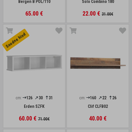
Bergen B POL/110
Solo Combino 180
65.00 €
22.00 €
31.00€
Soodne hind
cm:
126
30
31
cm:
160
22
26
Erden SZFK
Clif CLFB02
60.00 €
40.00 €
71.00€