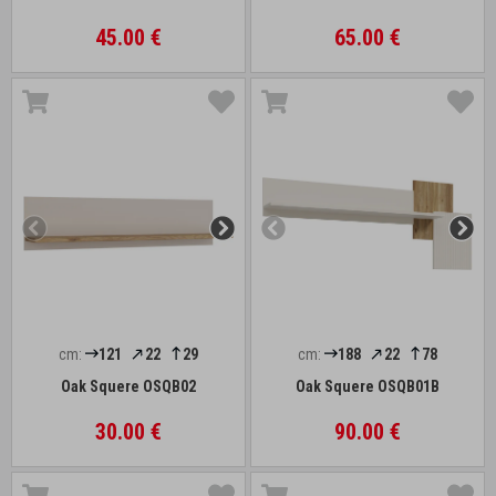
45.00 €
65.00 €
cm:
121
22
29
cm:
188
22
78
Oak Squere OSQB02
Oak Squere OSQB01B
30.00 €
90.00 €