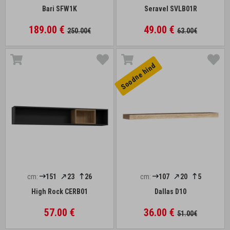
Bari SFW1K
Seravel SVLB01R
189.00 €
49.00 €
250.00€
63.00€
Soodne hind
cm:
151
23
26
cm:
107
20
5
High Rock CERB01
Dallas D10
57.00 €
36.00 €
51.00€