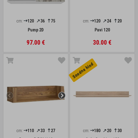
cm:
120
36
75
cm:
120
24
20
Pump 2D
Pavi 120
97.00 €
30.00 €
Soodne hind
cm:
110
33
27
cm:
180
20
30