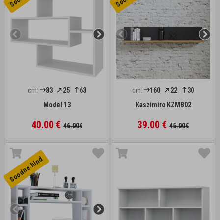
cm:
83
25
63
cm:
160
22
30
Model 13
Kaszimiro KZMB02
40.00 €
39.00 €
46.00€
45.00€
Soodne hind