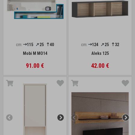
cm:
115
25
40
cm:
124
25
32
Mobi M MO14
Aleks 125
91.00 €
42.00 €