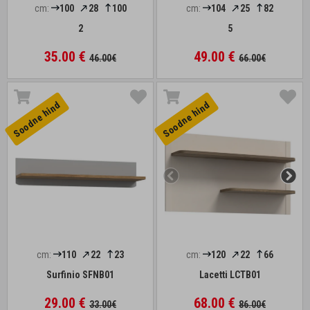
cm:
100
28
100
cm:
104
25
82
2
5
35.00 €
49.00 €
46.00€
66.00€
Soodne hind
Soodne hind
cm:
110
22
23
cm:
120
22
66
Surfinio SFNB01
Lacetti LCTB01
29.00 €
68.00 €
33.00€
86.00€