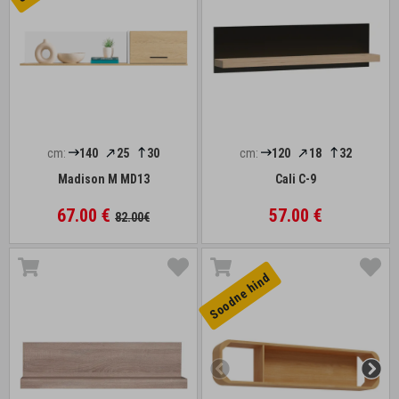
cm:
140
25
30
cm:
120
18
32
Madison M MD13
Cali C-9
67.00 €
57.00 €
82.00€
Soodne hind