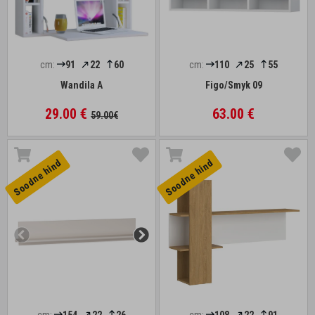
cm:
91
22
60
cm:
110
25
55
Wandila A
Figo/Smyk 09
29.00 €
63.00 €
59.00€
Soodne hind
Soodne hind