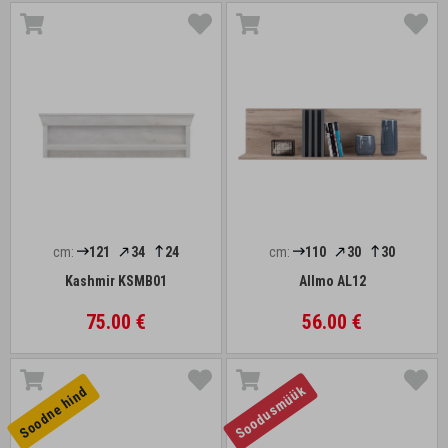
cm:
121
34
24
cm:
110
30
30
Kashmir KSMB01
Allmo AL12
75.00 €
56.00 €
Soodusmüük
Soodne hind