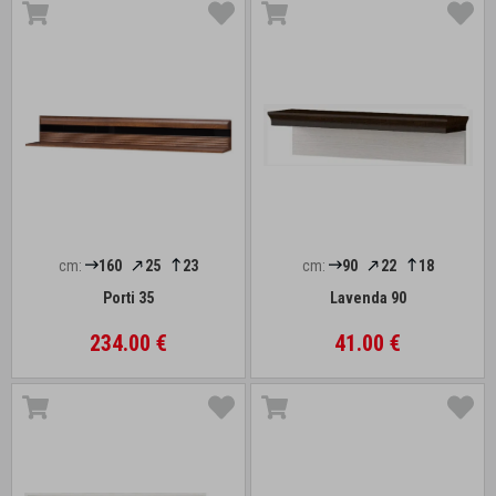
cm:
160
25
23
cm:
90
22
18
Porti 35
Lavenda 90
234.00 €
41.00 €