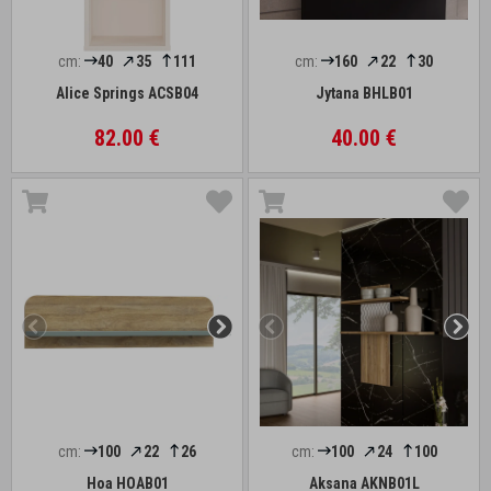
cm:
40
35
111
cm:
160
22
30
Alice Springs ACSB04
Jytana BHLB01
82.00 €
40.00 €
cm:
100
22
26
cm:
100
24
100
Hoa HOAB01
Aksana AKNB01L