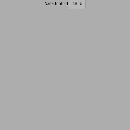
Näita tooteid: