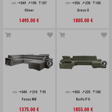
cm:
349
190
107
cm:
356
230
100
Oliver
Greco II
1495.00 €
1805.00 €
cm:
340
210
95
cm:
365
225
100
Focus MR
Korfu P II
1375.00 €
1855.00 €