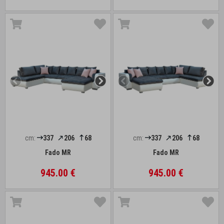
cm:
337
206
68
cm:
337
206
68
Fado MR
Fado MR
945.00 €
945.00 €