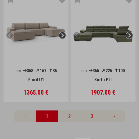
cm:
358
167
85
cm:
365
225
100
Fiord U1
Korfu P II
1365.00 €
1907.00 €
‹
1
2
3
›