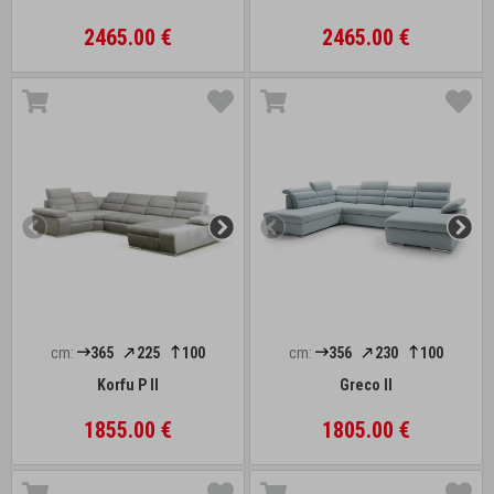
2465.00 €
2465.00 €
cm:
365
225
100
cm:
356
230
100
Korfu P II
Greco II
1855.00 €
1805.00 €