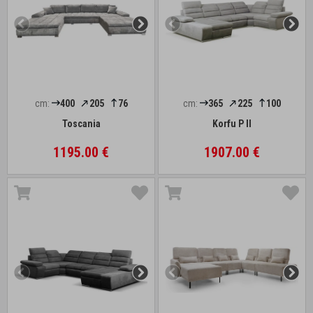
cm:
400
205
76
cm:
365
225
100
Toscania
Korfu P II
1195.00 €
1907.00 €