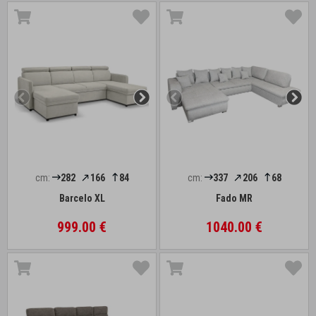
cm:
282
166
84
cm:
337
206
68
Barcelo XL
Fado MR
999.00 €
1040.00 €