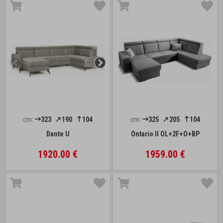
cm:
323
190
104
cm:
325
205
104
Dante U
Ontario II OL+2F+O+BP
1920.00 €
1959.00 €