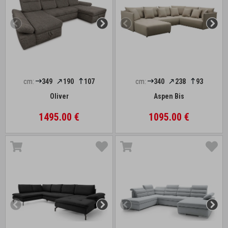
cm:
349
190
107
cm:
340
238
93
Oliver
Aspen Bis
1495.00 €
1095.00 €