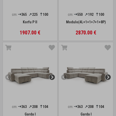
cm:
365
225
100
cm:
550
192
100
Korfu P II
Modulo(4L+1+1+7+1+8P)
1907.00 €
2870.00 €
cm:
363
208
104
cm:
363
208
104
Garda I
Garda I