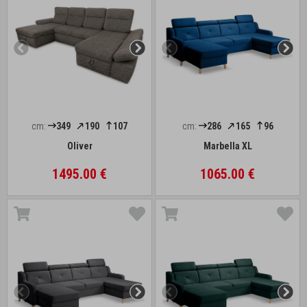
cm:
349
190
107
cm:
286
165
96
Oliver
Marbella XL
1495.00 €
1065.00 €