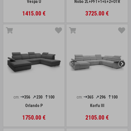
Vespa U
Nobo 2L+PFT+1+E+2+OTR
1415.00 €
3725.00 €
cm:
356
230
100
cm:
365
296
100
Orlando P
Korfu III
1750.00 €
2105.00 €