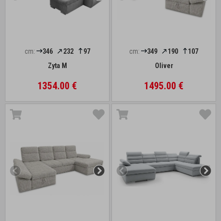
cm:
346
232
97
cm:
349
190
107
Zyta M
Oliver
1354.00 €
1495.00 €