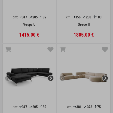
cm:
347
205
82
cm:
356
230
100
Vespa U
Greco II
1415.00 €
1805.00 €
cm:
347
205
82
cm:
381
373
75