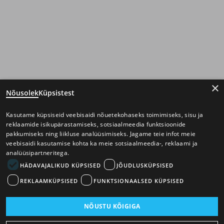
×
Nõusolek
Küpsistest
Kasutame küpsiseid veebisaidi nõuetekohaseks toimimiseks, sisu ja
reklaamide isikupärastamiseks, sotsiaalmeedia funktsioonide
pakkumiseks ning liikluse analüüsimiseks. Jagame teie infot meie
veebisaidi kasutamise kohta ka meie sotsiaalmeedia-, reklaami ja
analüüsipartneritega.
HÄDAVAJALIKUD KÜPSISED
JÕUDLUSKÜPSISED
REKLAAMKÜPSISED
FUNKTSIONAALSED KÜPSISED
NÕUSTU KÕIGIGA