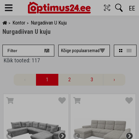
EE
Menu
Kontor
Nurgadiivan U Kuju
>
>
Nurgadiivan U kuju
Kõige populaarsemad
Filter
Kõik tooted: 117
‹
1
2
3
›