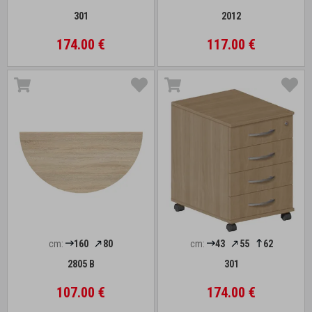
301
2012
174.00 €
117.00 €
cm:
160
80
cm:
43
55
62
2805 B
301
107.00 €
174.00 €