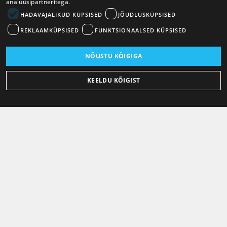
analüüsipartneritega.
HÄDAVAJALIKUD KÜPSISED
JÕUDLUSKÜPSISED
REKLAAMKÜPSISED
FUNKTSIONAALSED KÜPSISED
NÕUSTU KÕIGIGA
KEELDU KÕIGIST