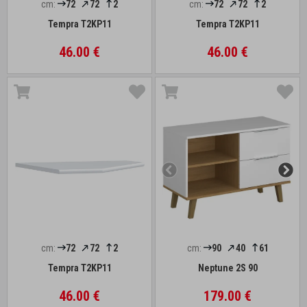
cm:
72
72
2
cm:
72
72
2
Tempra T2KP11
Tempra T2KP11
46.00 €
46.00 €
cm:
72
72
2
cm:
90
40
61
Tempra T2KP11
Neptune 2S 90
46.00 €
179.00 €