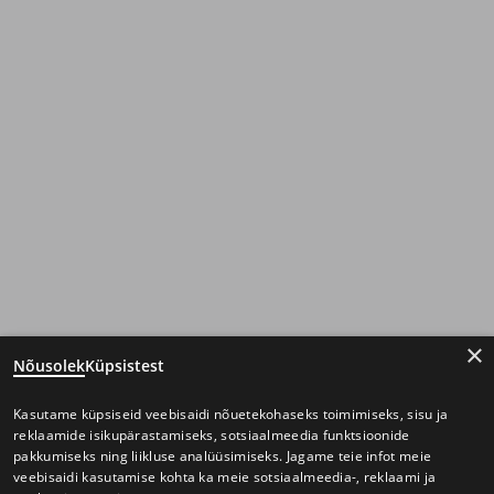
×
Nõusolek
Küpsistest
Kasutame küpsiseid veebisaidi nõuetekohaseks toimimiseks, sisu ja
reklaamide isikupärastamiseks, sotsiaalmeedia funktsioonide
pakkumiseks ning liikluse analüüsimiseks. Jagame teie infot meie
veebisaidi kasutamise kohta ka meie sotsiaalmeedia-, reklaami ja