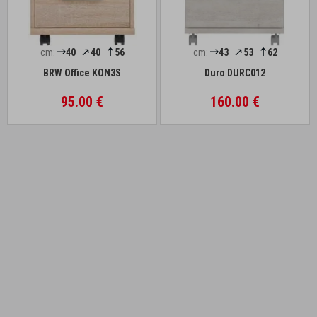
cm:
40
40
56
cm:
43
53
62
BRW Office KON3S
Duro DURC012
95.00 €
160.00 €