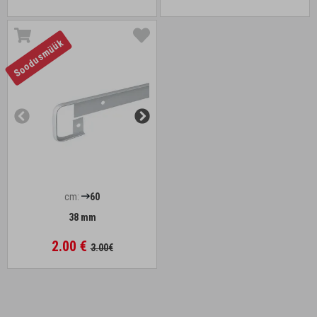
Soodusmüük
cm:
60
38 mm
2.00 €
3.00€