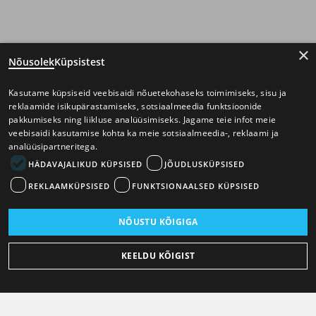
×
Nõusolek
Küpsistest
Kasutame küpsiseid veebisaidi nõuetekohaseks toimimiseks, sisu ja
reklaamide isikupärastamiseks, sotsiaalmeedia funktsioonide
pakkumiseks ning liikluse analüüsimiseks. Jagame teie infot meie
veebisaidi kasutamise kohta ka meie sotsiaalmeedia-, reklaami ja
analüüsipartneritega.
HÄDAVAJALIKUD KÜPSISED
JÕUDLUSKÜPSISED
REKLAAMKÜPSISED
FUNKTSIONAALSED KÜPSISED
NÕUSTU KÕIGIGA
KEELDU KÕIGIST