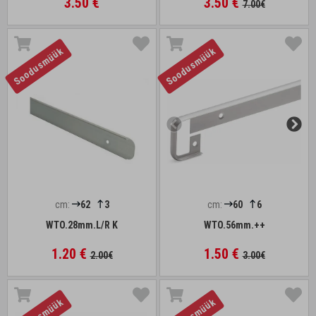
3.50 €
3.50 €
7.00€
Soodusmüük
Soodusmüük
cm:
62
3
cm:
60
6
WTO.28mm.L/R K
WTO.56mm.++
1.20 €
1.50 €
2.00€
3.00€