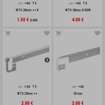
cm:
60
4
cm:
60
4
WTO.38mm.++ K
WTO.38mm.R NEW
1.50 €
4.00 €
2.50€
cm:
60
3
cm:
60
WTO.28mm.++
28 mm
2.00 €
3.00 €