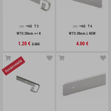
cm:
60
3
cm:
60
4
WTO.28mm.++ K
WTO.38mm.L NEW
1.20 €
4.00 €
2.00€
Soodusmüük