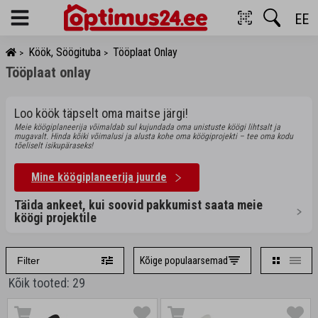
EE
Menu
Köök, Söögituba
Tööplaat Onlay
>
>
Tööplaat onlay
Loo köök täpselt oma maitse järgi!
Meie köögiplaneerija võimaldab sul kujundada oma unistuste köögi lihtsalt ja
mugavalt. Hinda kõiki võimalusi ja alusta kohe oma köögiprojekti – tee oma kodu
tõeliselt isikupäraseks!
Mine köögiplaneerija juurde
Täida ankeet, kui soovid pakkumist saata meie
köögi projektile
Kõige populaarsemad
Filter
Kõik tooted: 29