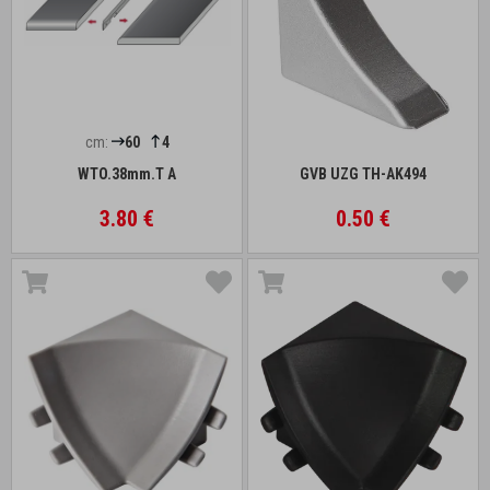
cm:
60
4
WTO.38mm.T A
GVB UZG TH-AK494
3.80 €
0.50 €