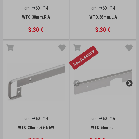
cm:
60
4
cm:
60
4
WTO.38mm.R A
WTO.38mm.L A
3.30 €
3.30 €
Soodusmüük
cm:
60
4
cm:
60
6
WTO.38mm.++ NEW
WTO.56mm.T