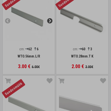
Soodusmüük
Soodusmüük
cm:
62
6
cm:
60
3
WTO.56mm.L/R
WTO.28mm.T K
3.00 €
2.00 €
6.00€
3.00€
Soodusmüük