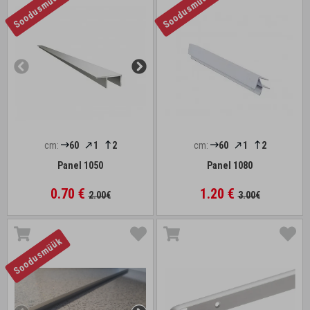
Soodusmüük
Soodusmüük
cm:
60
1
2
cm:
60
1
2
Panel 1050
Panel 1080
0.70 €
1.20 €
2.00€
3.00€
Soodusmüük