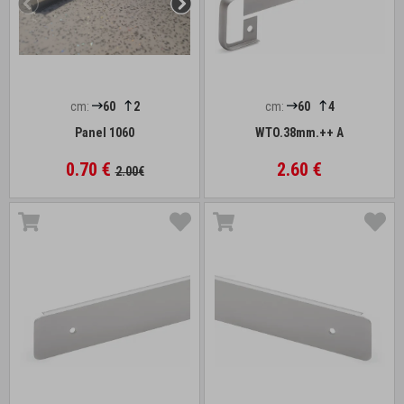
cm:
60
2
cm:
60
4
Panel 1060
WTO.38mm.++ A
0.70 €
2.60 €
2.00€