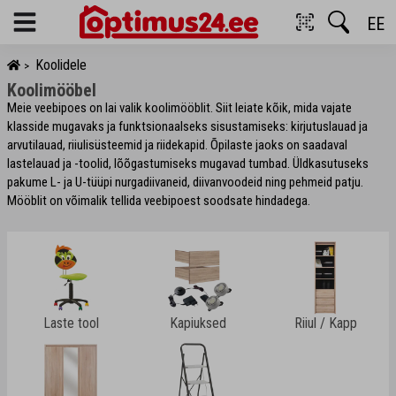
EE
Menu
Koolidele
>
Koolimööbel
Meie veebipoes on lai valik koolimööblit. Siit leiate kõik, mida vajate
klasside mugavaks ja funktsionaalseks sisustamiseks: kirjutuslauad ja
arvutilauad, riiulisüsteemid ja riidekapid. Õpilaste jaoks on saadaval
lastelauad ja -toolid, lõõgastumiseks mugavad tumbad. Üldkasutuseks
pakume L- ja U-tüüpi nurgadiivaneid, diivanvoodeid ning pehmeid patju.
Mööblit on võimalik tellida veebipoest soodsate hindadega.
Laste tool
Kapiuksed
Riiul / Kapp