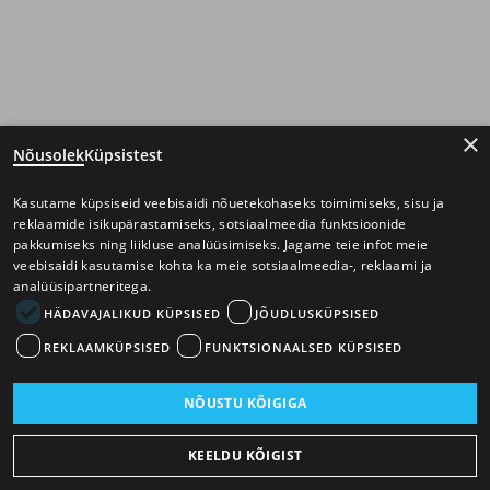
×
Nõusolek
Küpsistest
Kasutame küpsiseid veebisaidi nõuetekohaseks toimimiseks, sisu ja
reklaamide isikupärastamiseks, sotsiaalmeedia funktsioonide
pakkumiseks ning liikluse analüüsimiseks. Jagame teie infot meie
veebisaidi kasutamise kohta ka meie sotsiaalmeedia-, reklaami ja
analüüsipartneritega.
HÄDAVAJALIKUD KÜPSISED
JÕUDLUSKÜPSISED
REKLAAMKÜPSISED
FUNKTSIONAALSED KÜPSISED
NÕUSTU KÕIGIGA
KEELDU KÕIGIST