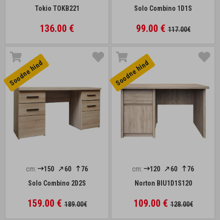
Tokio TOKB221
Solo Combino 1D1S
136.00 €
99.00 €
117.00€
Soodne hind
Soodne hind
cm:
150
60
76
cm:
120
60
76
Solo Combino 2D2S
Norton BIU1D1S120
159.00 €
109.00 €
189.00€
128.00€