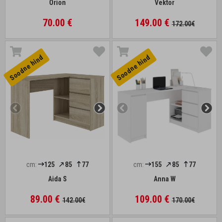
Orion
Vektor
70.00 €
149.00 €
172.00€
Soodne hind
Soodne hind
cm:
125
85
77
cm:
155
85
77
Aida S
Anna W
89.00 €
109.00 €
142.00€
170.00€