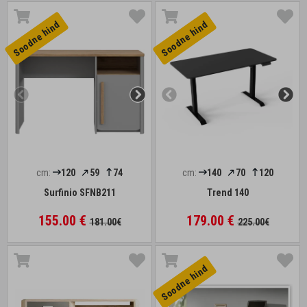
Soodne hind
Soodne hind
cm:
120
59
74
cm:
140
70
120
Surfinio SFNB211
Trend 140
155.00 €
179.00 €
181.00€
225.00€
Soodne hind