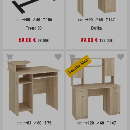
cm:
80
40
106
cm:
90
60
147
Trend 80
Evrika
69.00 €
99.00 €
93.00€
122.00€
Soodne hind
cm:
83
60
75
cm:
120
60
147