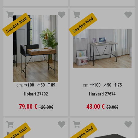
Soodne hind
Soodne hind
cm:
100
50
89
cm:
100
50
75
Hobart 27792
Harvard 27674
79.00 €
43.00 €
120.00€
58.00€
Soodne hind
Soodne hind