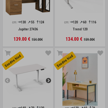
cm:
130
55
124
cm:
120
60
116
Jupiter 27436
Trend 120
139.00 €
134.00 €
154.00€
159.00€
Soodne hind
Soodne hind