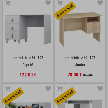
Soodne hind
cm:
110
56
75
cm:
100
60
75
Figo 08
Junior
122.00 €
70.00 €
81.00€
Soodne hind
Soodne hind