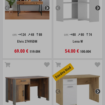
cm:
124
48
88
cm:
80
80
74
Elvis 27495DM
Lena W
69.00 €
54.00 €
119.00€
100.00€
Soodne hind