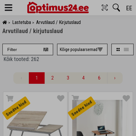
EE
Menu
Lastetuba
Arvutilaud / Kirjutuslaud
>
>
Arvutilaud / kirjutuslaud
Kõige populaarsemad
Filter
Kõik tooted: 262
‹
1
2
3
4
6
›
Soodne hind
Soodne hind