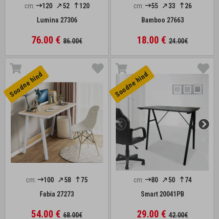
cm:
120
52
120
cm:
55
33
26
Lumina 27306
Bamboo 27663
76.00 €
18.00 €
86.00€
24.00€
Soodne hind
Soodne hind
cm:
100
58
75
cm:
80
50
74
Fabia 27273
Smart 20041PB
54.00 €
29.00 €
68.00€
42.00€