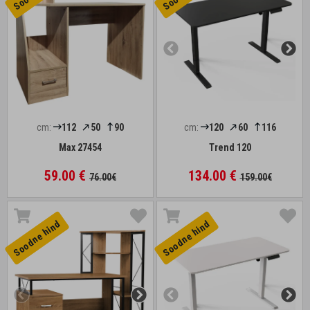
cm:
112
50
90
cm:
120
60
116
Max 27454
Trend 120
59.00 €
134.00 €
76.00€
159.00€
Soodne hind
Soodne hind