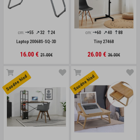
cm:
55
32
24
cm:
60
40
88
Laptop 20068S-SQ-3D
Tiny 27468
16.00 €
26.00 €
21.00€
36.00€
Soodne hind
Soodne hind