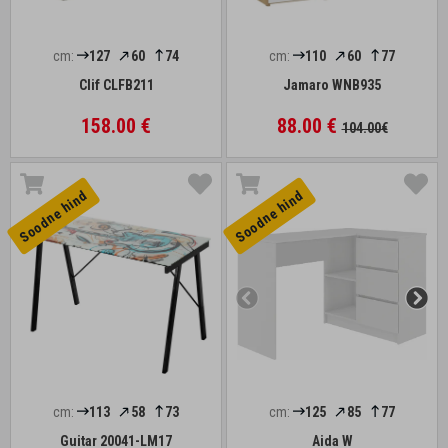
cm:
127
60
74
cm:
110
60
77
Clif CLFB211
Jamaro WNB935
158.00 €
88.00 €
104.00€
Soodne hind
Soodne hind
cm:
113
58
73
cm:
125
85
77
Guitar 20041-LM17
Aida W