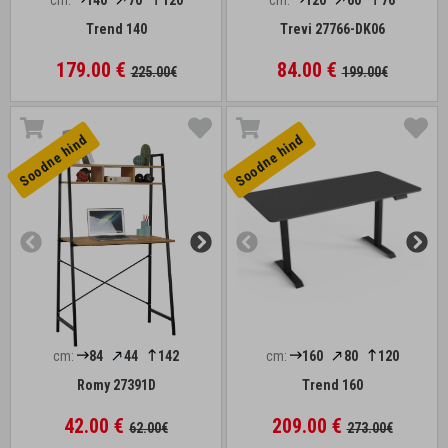
cm:
140
70
120
cm:
120
60
76
Trend 140
Trevi 27766-DK06
179.00 €
84.00 €
225.00€
199.00€
Soodne hind
Soodne hind
cm:
84
44
142
cm:
160
80
120
Romy 27391D
Trend 160
42.00 €
209.00 €
62.00€
273.00€