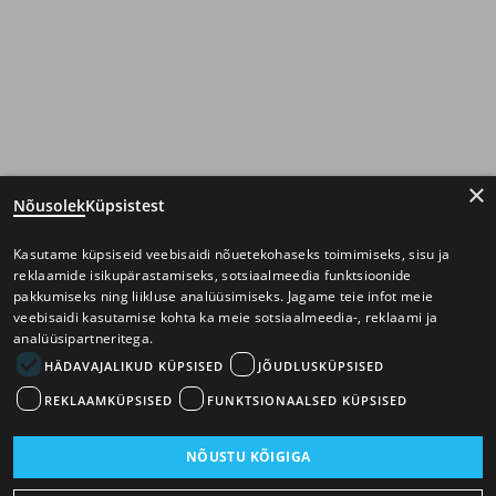
×
Nõusolek
Küpsistest
Kasutame küpsiseid veebisaidi nõuetekohaseks toimimiseks, sisu ja
reklaamide isikupärastamiseks, sotsiaalmeedia funktsioonide
pakkumiseks ning liikluse analüüsimiseks. Jagame teie infot meie
veebisaidi kasutamise kohta ka meie sotsiaalmeedia-, reklaami ja
analüüsipartneritega.
HÄDAVAJALIKUD KÜPSISED
JÕUDLUSKÜPSISED
REKLAAMKÜPSISED
FUNKTSIONAALSED KÜPSISED
NÕUSTU KÕIGIGA