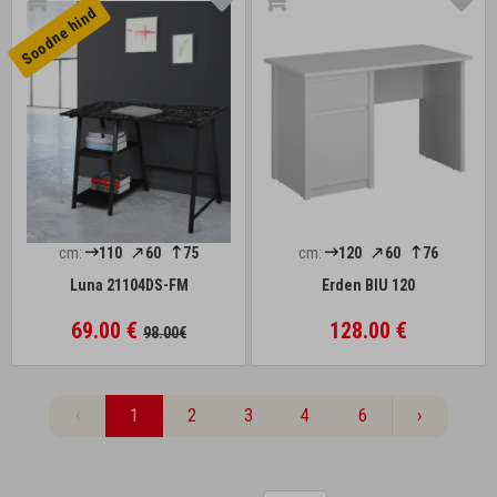
Soodne hind
cm:
110
60
75
cm:
120
60
76
Luna 21104DS-FM
Erden BIU 120
69.00 €
128.00 €
98.00€
‹
1
2
3
4
6
›