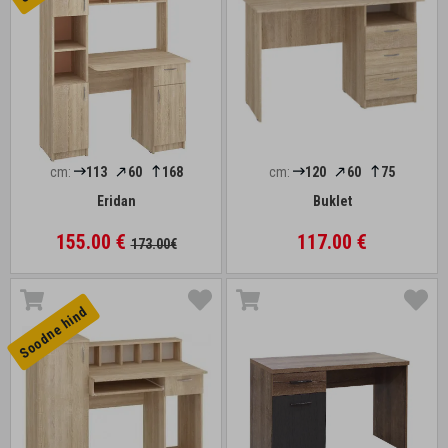
cm:
113
60
168
cm:
120
60
75
Eridan
Buklet
155.00 €
117.00 €
173.00€
Soodne hind