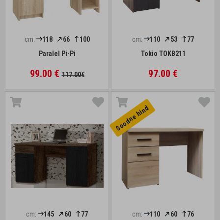
cm:
118
66
100
cm:
110
53
77
Paralel Pi-Pi
Tokio TOKB211
99.00 €
97.00 €
117.00€
Soodne hind
cm:
145
60
77
cm:
110
60
76