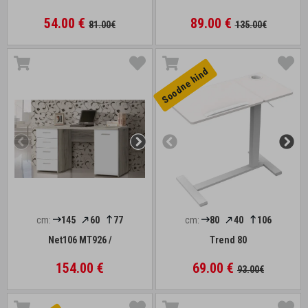
54.00 €
89.00 €
81.00€
135.00€
Soodne hind
cm:
145
60
77
cm:
80
40
106
Net106 MT926 /
Trend 80
154.00 €
69.00 €
93.00€