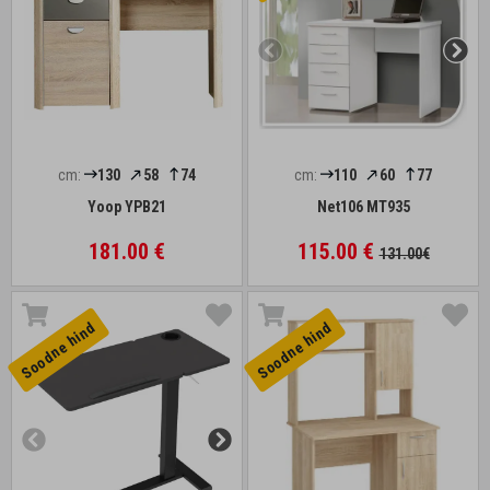
cm:
130
58
74
cm:
110
60
77
Yoop YPB21
Net106 MT935
181.00 €
115.00 €
131.00€
Soodne hind
Soodne hind