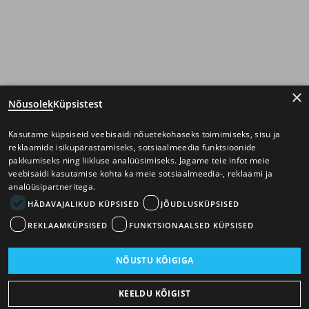
×
Nõusolek
Küpsistest
Kasutame küpsiseid veebisaidi nõuetekohaseks toimimiseks, sisu ja
reklaamide isikupärastamiseks, sotsiaalmeedia funktsioonide
pakkumiseks ning liikluse analüüsimiseks. Jagame teie infot meie
veebisaidi kasutamise kohta ka meie sotsiaalmeedia-, reklaami ja
analüüsipartneritega.
HÄDAVAJALIKUD KÜPSISED
JÕUDLUSKÜPSISED
REKLAAMKÜPSISED
FUNKTSIONAALSED KÜPSISED
NÕUSTU KÕIGIGA
KEELDU KÕIGIST