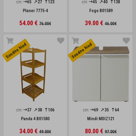
cm:
65
27
123
cm:
45
40
138
Planer 7775-4
Fogo B01589
54.00 €
39.00 €
76.00€
46.00€
Soodne hind
Soodne hind
cm:
37
38
106
cm:
69
35
64
Panda 4 B01580
Mindi MDIZ121
34.00 €
80.00 €
49.00€
97.00€