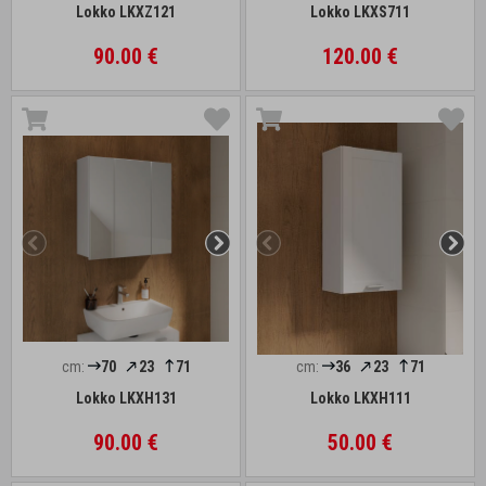
Lokko LKXZ121
Lokko LKXS711
90.00 €
120.00 €
cm:
70
23
71
cm:
36
23
71
Lokko LKXH131
Lokko LKXH111
90.00 €
50.00 €