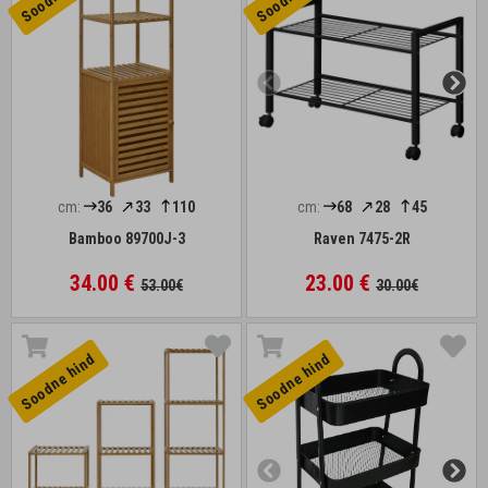
cm:
36
33
110
cm:
68
28
45
Bamboo 89700J-3
Raven 7475-2R
34.00 €
23.00 €
53.00€
30.00€
Soodne hind
Soodne hind