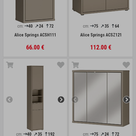
cm:
40
24
72
cm:
75
35
64
Alice Springs ACSH111
Alice Springs ACSZ121
66.00 €
112.00 €
cm:
40
35
192
cm:
75
24
72