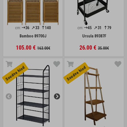
cm:
36
33
140
cm:
45
31
79
Bamboo 89700J
Ursula 89387F
105.00 €
26.00 €
163.00€
35.00€
Soodne hind
Soodne hind