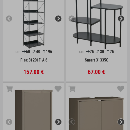
cm:
60
40
196
cm:
75
30
75
Flex 31201F-A 6
Smart 31335C
157.00 €
67.00 €