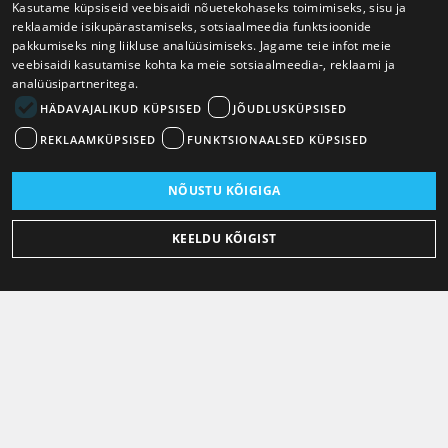
Kasutame küpsiseid veebisaidi nõuetekohaseks toimimiseks, sisu ja
reklaamide isikupärastamiseks, sotsiaalmeedia funktsioonide
pakkumiseks ning liikluse analüüsimiseks. Jagame teie infot meie
veebisaidi kasutamise kohta ka meie sotsiaalmeedia-, reklaami ja
analüüsipartneritega.
HÄDAVAJALIKUD KÜPSISED
JÕUDLUSKÜPSISED
REKLAAMKÜPSISED
FUNKTSIONAALSED KÜPSISED
NÕUSTU KÕIGIGA
KEELDU KÕIGIST