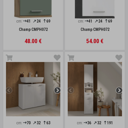
cm:
41
24
69
cm:
41
24
69
Champ CMPH072
Champ CMPH072
48.00 €
54.00 €
cm:
70
32
63
cm:
36
32
191