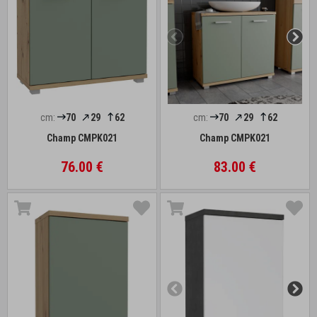
cm:
70
29
62
cm:
70
29
62
Champ CMPK021
Champ CMPK021
76.00 €
83.00 €