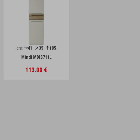
cm:
41
35
185
Mindi MDIS711L
113.00 €