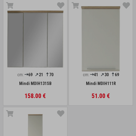
cm:
69
21
70
cm:
41
30
69
Mindi MDIH131SB
Mindi MDIH111R
158.00 €
51.00 €