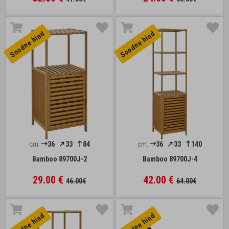
Soodne hind
Soodne hind
cm:
36
33
84
cm:
36
33
140
Bamboo 89700J-2
Bamboo 89700J-4
29.00 €
42.00 €
46.00€
64.00€
Soodne hind
Soodne hind