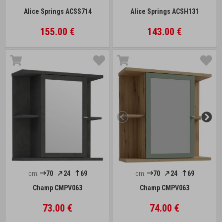
Alice Springs ACSS714
Alice Springs ACSH131
155.00 €
143.00 €
cm:
70
24
69
cm:
70
24
69
Champ CMPV063
Champ CMPV063
73.00 €
74.00 €