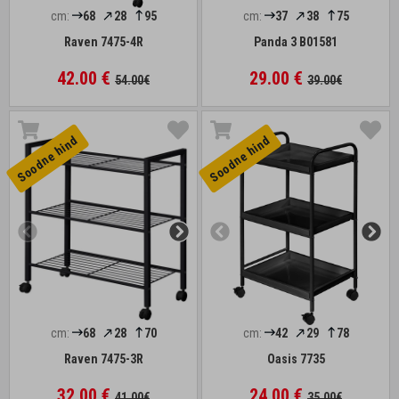
cm:
68
28
95
cm:
37
38
75
Raven 7475-4R
Panda 3 B01581
42.00 €
29.00 €
54.00€
39.00€
Soodne hind
Soodne hind
cm:
68
28
70
cm:
42
29
78
Raven 7475-3R
Oasis 7735
32.00 €
24.00 €
41.00€
35.00€