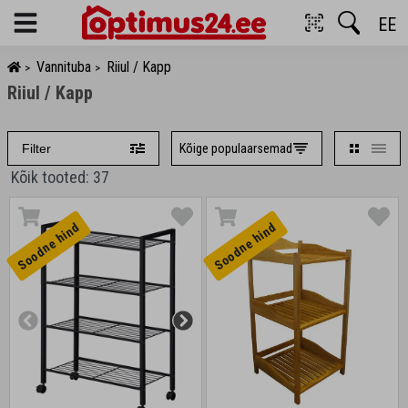
EE
Menu
Vannituba
Riiul / Kapp
>
>
Riiul / Kapp
Kõige populaarsemad
Filter
Kõik tooted: 37
Soodne hind
Soodne hind