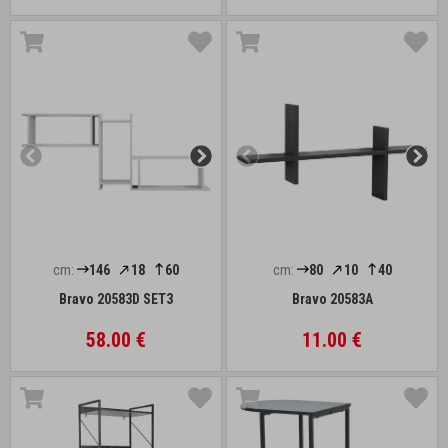
cm:
146
18
60
cm:
80
10
40
Bravo 20583D SET3
Bravo 20583A
58.00 €
11.00 €