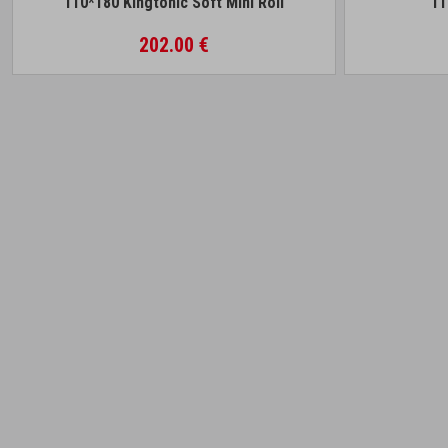
110*180 Kingtonic Soft Mini Roll
11
202.00 €