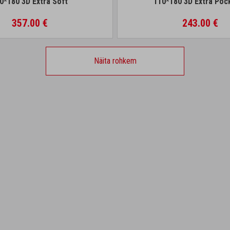
0*180 3D Extra Soft
110*180 3D Extra Poc
357.00 €
243.00 €
Näita rohkem