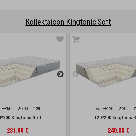
Kollektsioon Kingtonic Soft
:
140
200
20
cm:
120
200
0*200 Kingtonic Soft
120*200 Kingtonic S
281.00 €
240.00 €