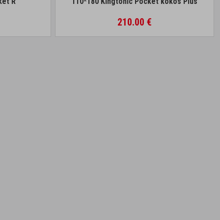
ket R
110*180 Kingtonic Pocket kokos Plus
210.00 €