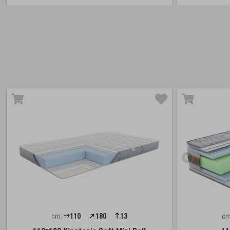
cm:
110
180
13
cm