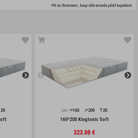
Pilt on illustreeriv , kaup võib erineda pildil kujutatust.
20
cm:
160
200
20
oft
160*200 Kingtonic Soft
323.00 €