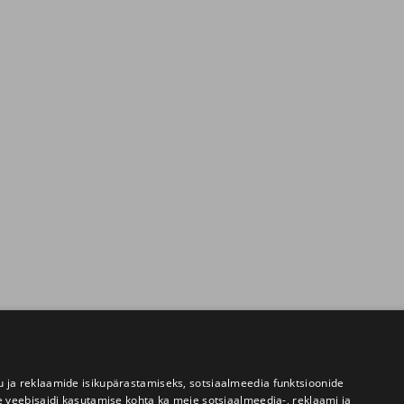
 ja reklaamide isikupärastamiseks, sotsiaalmeedia funktsioonide
e veebisaidi kasutamise kohta ka meie sotsiaalmeedia-, reklaami ja