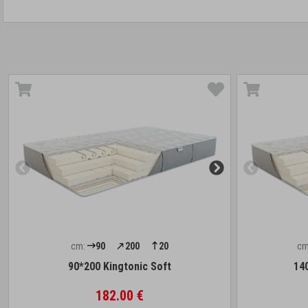
cm:
90
200
20
cm
90*200 Kingtonic Soft
14
182.00 €