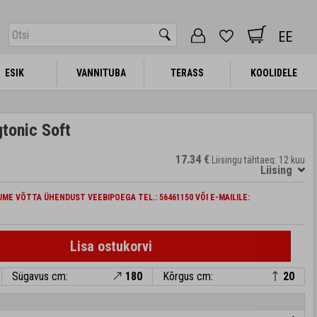
EE
ESIK
ESIK
VANNITUBA
VANNITUBA
TERASS
TERASS
KOOLIDELE
KOOLIDELE
tonic Soft
17.34 €
Liisingu tähtaeg: 12 kuu
Liising
ME VÕTTA ÜHENDUST VEEBIPOEGA TEL.: 56461150 VÕI E-MAILILE:
Lisa ostukorvi
Sügavus cm:
180
Kõrgus cm:
20