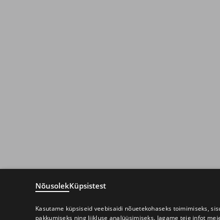
Nõusolek
Küpsistest
Kasutame küpsiseid veebisaidi nõuetekohaseks toimimiseks, sisu
pakkumiseks ning liikluse analüüsimiseks. Jagame teie infot mei