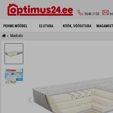
5646 1150
i
PEHME MÖÖBEL
PEHME MÖÖBEL
ELUTUBA
ELUTUBA
KÖÖK, SÖÖGITUBA
KÖÖK, SÖÖGITUBA
MAGAMIS
MAGAMIS
Madrats
>