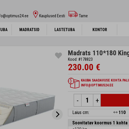
nfo@optimus24.ee
Kauplused Eesti
Tarne
TUBA
TUBA
MADRATSID
MADRATSID
LASTETUBA
LASTETUBA
KONTOR
KONTOR
Madrats 110*180 King
Kood: #178823
230.00 €
KAUBA SAADAVUSE KOHTA PALU
INFO@OPTIMUS24.EE
-
+
Laius cm:
110
Soovitatav koormus 1 kohta