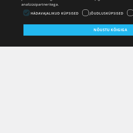
analüüsipartneritega.
HÄDAVAJALIKUD KÜPSISED
JÕUDLUSKÜPSISED
NÕUSTU KÕIGIGA