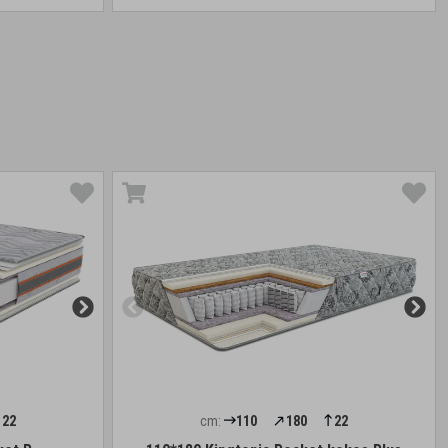
22
cm:
110
180
22