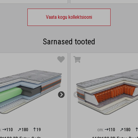
Vaata kogu kollektsiooni
Sarnased tooted
:
110
180
19
cm:
110
180