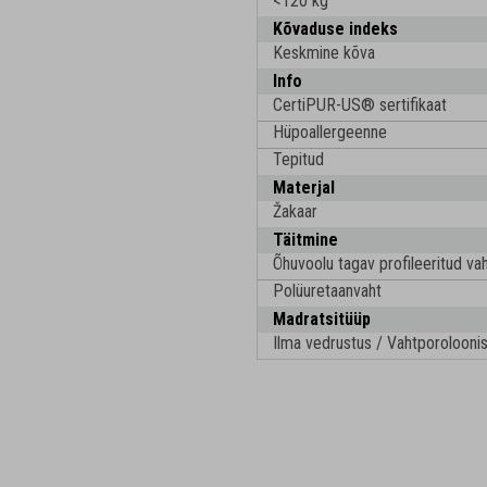
<120 kg
Kõvaduse indeks
Keskmine kõva
Info
CertiPUR-US® sertifikaat
Hüpoallergeenne
Tepitud
Materjal
Žakaar
Täitmine
Õhuvoolu tagav profileeritud va
Polüuretaanvaht
Madratsitüüp
Ilma vedrustus / Vahtporoloonis