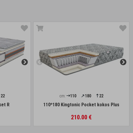
22
cm:
110
180
22
ket R
110*180 Kingtonic Pocket kokos Plus
210.00 €