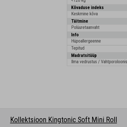
<120 kg
Kõvaduse indeks
Keskmine kõva
Täitmine
Polüuretaanvaht
Info
Hüpoallergeenne
Tepitud
Madratsitüüp
Ilma vedrustus / Vahtporoloonis
Kollektsioon Kingtonic Soft Mini Roll