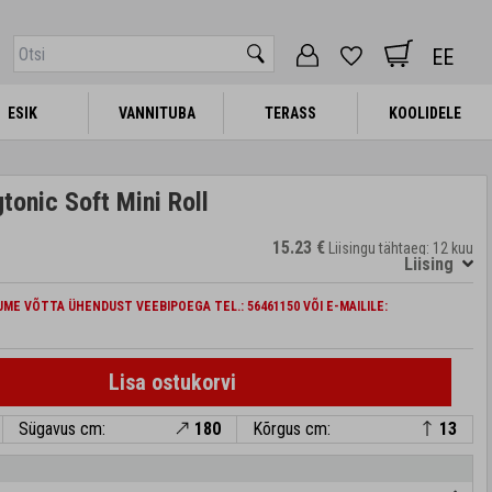
EE
ESIK
ESIK
VANNITUBA
VANNITUBA
TERASS
TERASS
KOOLIDELE
KOOLIDELE
onic Soft Mini Roll
15.23 €
Liisingu tähtaeg: 12 kuu
Liising
ME VÕTTA ÜHENDUST VEEBIPOEGA TEL.: 56461150 VÕI E-MAILILE:
Lisa ostukorvi
Sügavus cm:
180
Kõrgus cm:
13