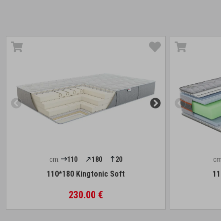
cm:
110
180
20
cm
110*180 Kingtonic Soft
11
230.00 €