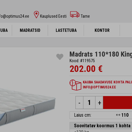
nfo@optimus24.ee
Kauplused Eesti
Tarne
TUBA
TUBA
MADRATSID
MADRATSID
LASTETUBA
LASTETUBA
KONTOR
KONTOR
Madrats 110*180 Kingt
Kood: #119575
202.00 €
KAUBA SAADAVUSE KOHTA PALU
INFO@OPTIMUS24.EE
-
+
Laius cm:
110
Soovitatav koormus 1 kohta