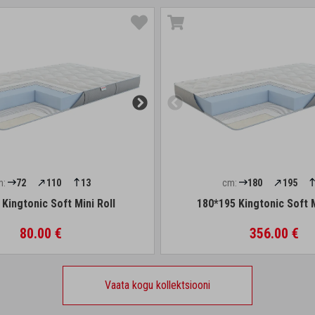
m:
72
110
13
cm:
180
195
Kingtonic Soft Mini Roll
180*195 Kingtonic Soft M
80.00 €
356.00 €
Vaata kogu kollektsiooni