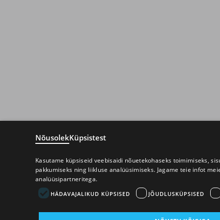
Nõusolek
Küpsistest
Kasutame küpsiseid veebisaidi nõuetekohaseks toimimiseks, sisu
pakkumiseks ning liikluse analüüsimiseks. Jagame teie infot mei
analüüsipartneritega.
HÄDAVAJALIKUD KÜPSISED
JÕUDLUSKÜPSISED