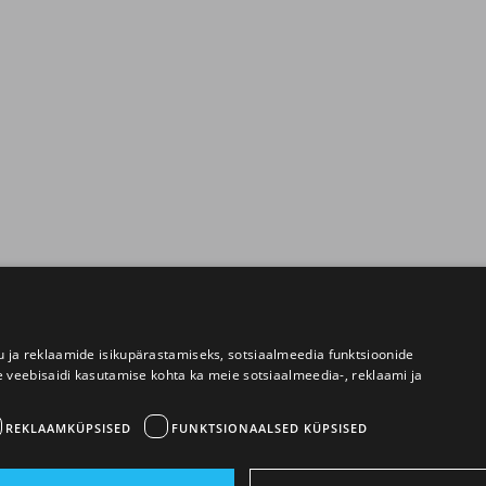
 ja reklaamide isikupärastamiseks, sotsiaalmeedia funktsioonide
e veebisaidi kasutamise kohta ka meie sotsiaalmeedia-, reklaami ja
REKLAAMKÜPSISED
FUNKTSIONAALSED KÜPSISED