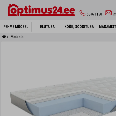
5646 1150
i
PEHME MÖÖBEL
PEHME MÖÖBEL
ELUTUBA
ELUTUBA
KÖÖK, SÖÖGITUBA
KÖÖK, SÖÖGITUBA
MAGAMIS
MAGAMIS
Madrats
>