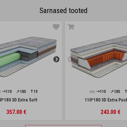
Sarnased tooted
:
110
180
19
cm:
110
180
0*180 3D Extra Soft
110*180 3D Extra Poc
357.00 €
243.00 €