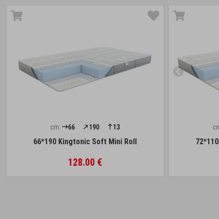
cm:
66
190
13
c
66*190 Kingtonic Soft Mini Roll
72*110 
128.00 €