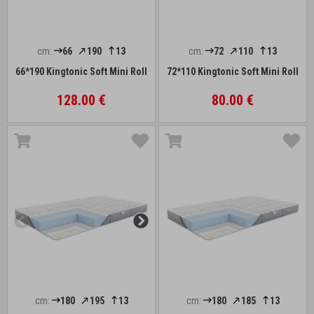
cm:
66
190
13
cm:
72
110
13
66*190 Kingtonic Soft Mini Roll
72*110 Kingtonic Soft Mini Roll
128.00 €
80.00 €
cm:
180
195
13
cm:
180
185
13