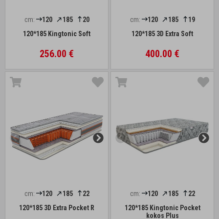
cm:
120
185
20
cm:
120
185
19
120*185 Kingtonic Soft
120*185 3D Extra Soft
256.00 €
400.00 €
cm:
120
185
22
cm:
120
185
22
120*185 3D Extra Pocket R
120*185 Kingtonic Pocket
kokos Plus