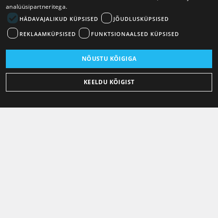
analüüsipartneritega.
HÄDAVAJALIKUD KÜPSISED
JÕUDLUSKÜPSISED
REKLAAMKÜPSISED
FUNKTSIONAALSED KÜPSISED
NÕUSTU KÕIGIGA
KEELDU KÕIGIST