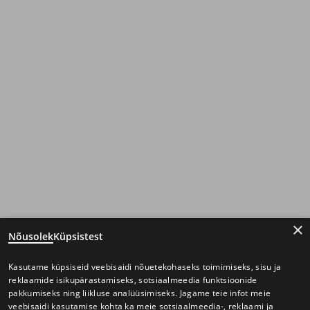
×
Nõusolek
Küpsistest
Kasutame küpsiseid veebisaidi nõuetekohaseks toimimiseks, sisu ja
reklaamide isikupärastamiseks, sotsiaalmeedia funktsioonide
pakkumiseks ning liikluse analüüsimiseks. Jagame teie infot meie
veebisaidi kasutamise kohta ka meie sotsiaalmeedia-, reklaami ja