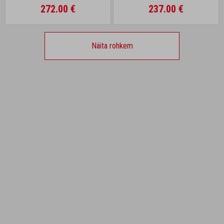
272.00 €
237.00 €
Näita rohkem