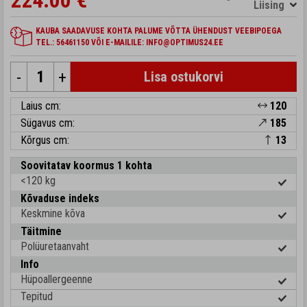
224.00 €
Liising
KAUBA SAADAVUSE KOHTA PALUME VÕTTA ÜHENDUST VEEBIPOEGA
TEL.: 56461150 VÕI E-MAILILE: INFO@OPTIMUS24.EE
-
+
Lisa ostukorvi
Laius cm:
120
Sügavus cm:
185
Kõrgus cm:
13
Soovitatav koormus 1 kohta
<120 kg
Kõvaduse indeks
Keskmine kõva
Täitmine
Polüuretaanvaht
Info
Hüpoallergeenne
Tepitud