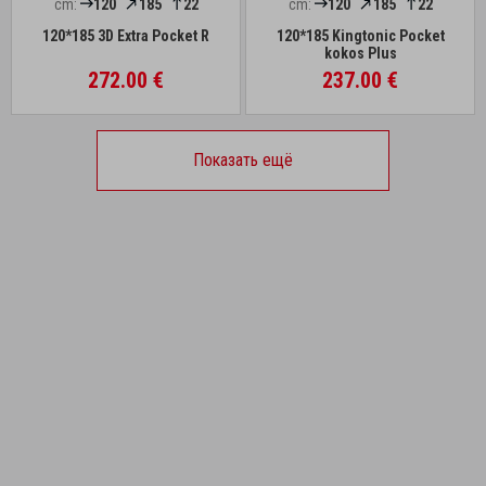
cm:
120
185
22
cm:
120
185
22
120*185 3D Extra Pocket R
120*185 Kingtonic Pocket
kokos Plus
272.00 €
237.00 €
Показать ещё