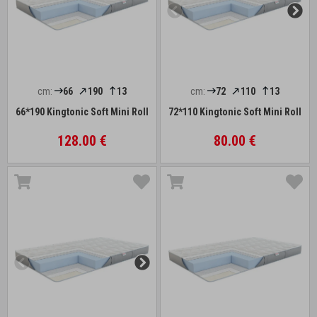
cm:
66
190
13
cm:
72
110
13
66*190 Kingtonic Soft Mini Roll
72*110 Kingtonic Soft Mini Roll
128.00 €
80.00 €