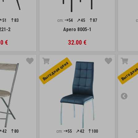
51
83
cm:
54
45
87
221-2
Apero 8005-1
0 €
32.00 €
Выгоднaя цена
Выгоднaя
42
80
cm:
55
42
100