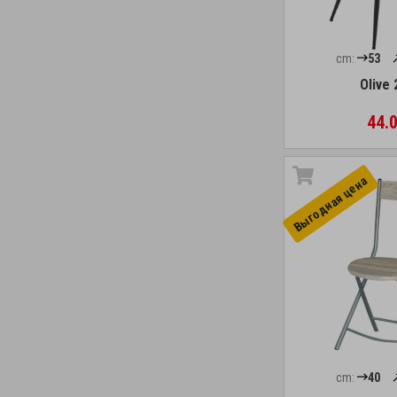
cm:
53
Olive 
44.0
Выгоднaя цена
cm:
40