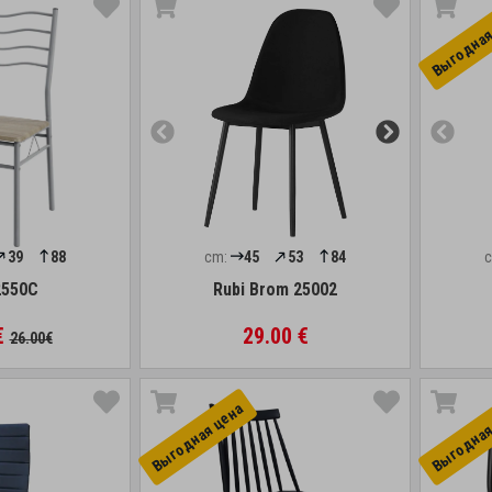
Выгоднaя
39
88
cm:
45
53
84
2550C
Rubi Brom 25002
€
29.00 €
26.00€
Выгоднaя цена
Выгоднaя