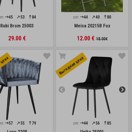
cm:
45
53
84
cm:
44
40
80
Rubi Brom 25003
Meisa 20215B Fox
29.00 €
12.00 €
18.00€
 цена
Выгоднaя цена
cm:
57
55
79
cm:
44
56
85
Luxo 2208
Unika 25001