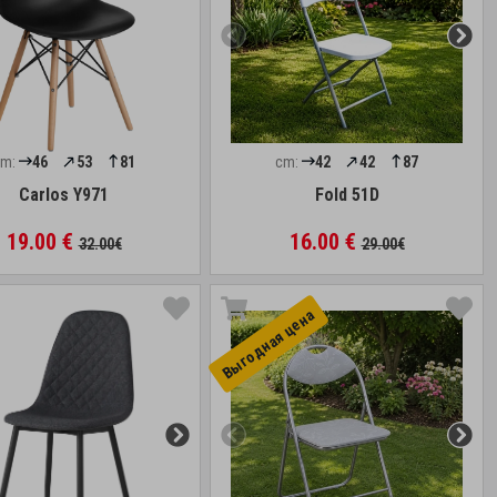
cm:
46
53
81
cm:
42
42
87
Carlos Y971
Fold 51D
19.00 €
16.00 €
32.00€
29.00€
Выгоднaя цена