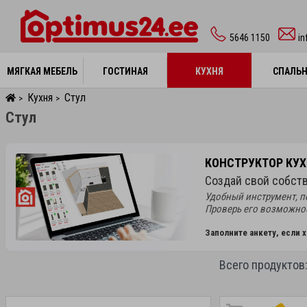
5646 1150
i
МЯГКАЯ МЕБЕЛЬ
МЯГКАЯ МЕБЕЛЬ
ГОСТИНАЯ
ГОСТИНАЯ
КУХНЯ
КУХНЯ
СПАЛЬ
СПАЛЬ
Кухня
Стул
>
>
Стул
КОНСТРУКТОР КУ
Создай свой собст
Удобный инструмент, 
Проверь его возможнос
Заполните анкету, если 
Всего продуктов: