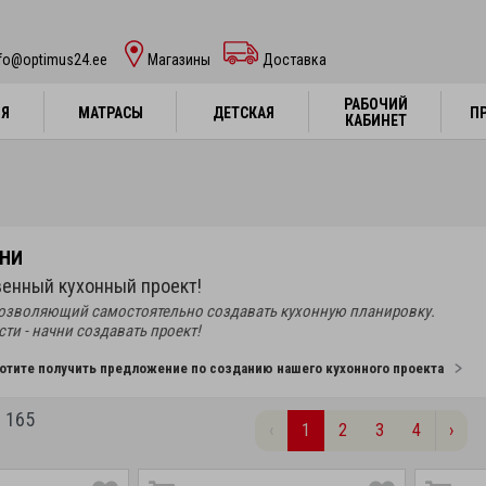
nfo@optimus24.ee
Магазины
Доставка
РАБОЧИЙ
РАБОЧИЙ
НЯ
НЯ
МАТРАСЫ
МАТРАСЫ
ДЕТСКАЯ
ДЕТСКАЯ
П
П
КАБИНЕТ
КАБИНЕТ
ХНИ
венный кухонный проект!
позволяющий самостоятельно создавать кухонную планировку.
ти - начни создавать проект!
хотите получить предложение по созданию нашего кухонного проекта
 165
‹
1
2
3
4
›