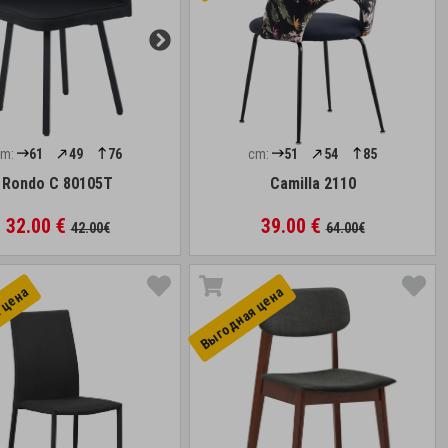
cm:
61
49
76
cm:
51
54
85
Rondo C 80105T
Camilla 2110
32.00 €
39.00 €
42.00€
64.00€
 цена
Выгоднaя цена