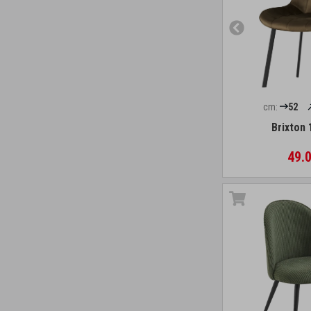
cm:
52
Brixton 
49.0