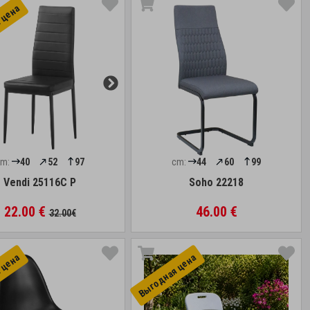
 цена
cm:
40
52
97
cm:
44
60
99
Vendi 25116C P
Soho 22218
22.00 €
46.00 €
32.00€
 цена
Выгоднaя цена