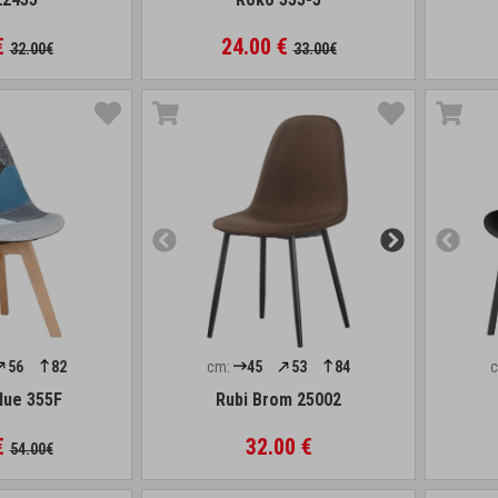
€
24.00 €
32.00€
33.00€
56
82
cm:
45
53
84
lue 355F
Rubi Brom 25002
€
32.00 €
54.00€