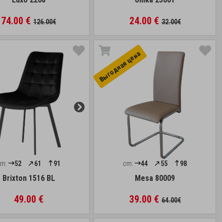
74.00 €
24.00 €
126.00€
32.00€
Выгоднaя цена
cm:
52
61
91
cm:
44
55
98
Brixton 1516 BL
Mesa 80009
49.00 €
39.00 €
64.00€