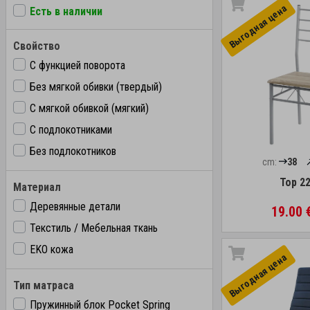
Выгоднaя цена
Есть в наличии
Свойство
С функцией поворота
Без мягкой обивки (твердый)
С мягкой обивкой (мягкий)
С подлокотниками
Без подлокотников
cm:
38
Top 2
Материал
Деревянные детали
19.00 
Текстиль / Мебельная ткань
EKO кожа
Выгоднaя цена
Тип матраса
Пружинный блок Pocket Spring