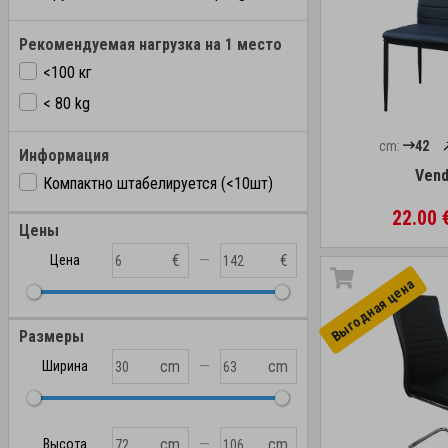
Рекомендуемая нагрузка на 1 место
<100 кг
< 80 kg
cm:
42
Информация
Vend
Компактно штабелируется (<10шт)
22.00 
Цены
—
€
€
Цена
Выгоднaя цена
Размеры
—
cm
cm
Ширина
—
cm
cm
Высота