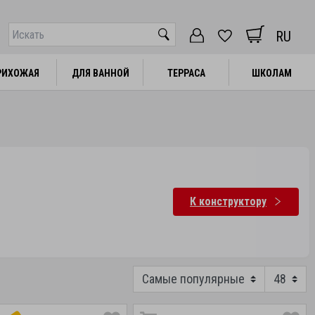
RU
РИХОЖАЯ
РИХОЖАЯ
ДЛЯ ВАННОЙ
ДЛЯ ВАННОЙ
ТЕРРАСА
ТЕРРАСА
ШКОЛАМ
ШКОЛАМ
К конструктору