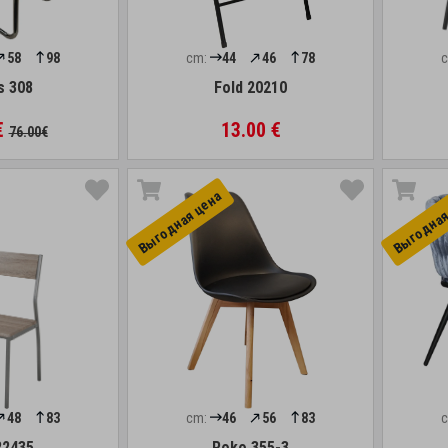
58
98
cm:
44
46
78
s 308
Fold 20210
€
13.00 €
76.00€
Выгоднaя цена
Выгоднaя
48
83
cm:
46
56
83
22435
Roko 355-3