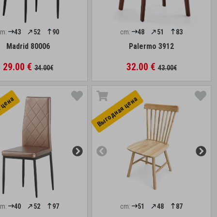
cm:
43
52
90
cm:
48
51
83
Madrid 80006
Palermo 3912
29.00 €
32.00 €
34.00€
43.00€
 цена
Выгоднaя цена
cm:
40
52
97
cm:
51
48
87