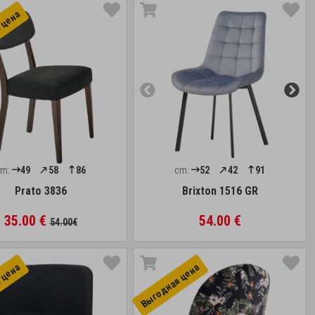
 цена
cm:
49
58
86
cm:
52
42
91
Prato 3836
Brixton 1516 GR
35.00 €
54.00 €
54.00€
 цена
Выгоднaя цена