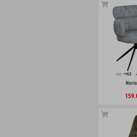
cm:
63
Noris
159.