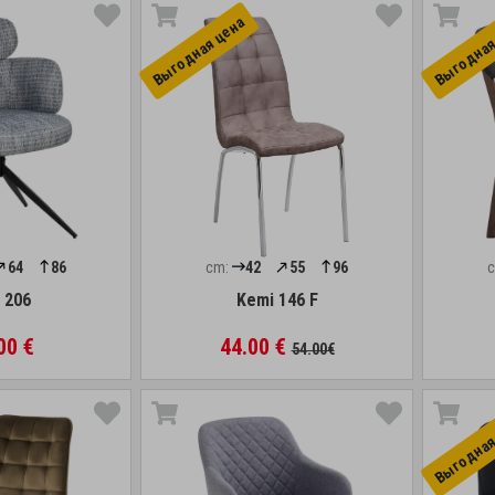
Выгоднaя цена
Выгоднaя
64
86
cm:
42
55
96
 206
Kemi 146 F
00 €
44.00 €
54.00€
Выгоднaя