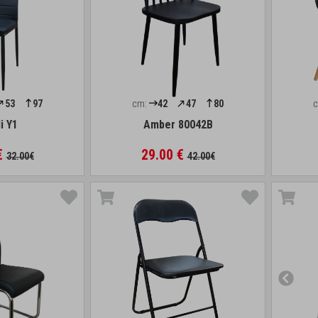
53
97
cm:
42
47
80
i Y1
Amber 80042B
€
29.00 €
32.00€
42.00€