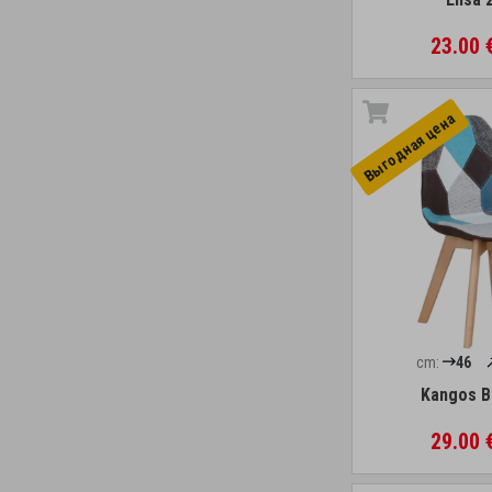
23.00 
Выгоднaя цена
cm:
46
Kangos B
29.00 