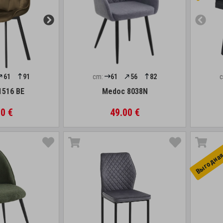
61
91
cm:
61
56
82
1516 BE
Medoc 8038N
0 €
49.00 €
Выгоднaя