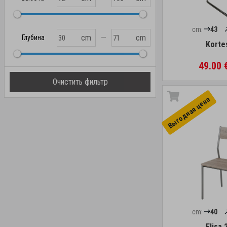
cm:
43
—
cm
cm
Глубина
Korte
49.00 
Очистить фильтр
Выгоднaя цена
cm:
40
Elisa 