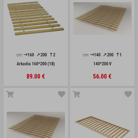
cm:
160
200
2
cm:
140
200
1
Arkadia 160*200 (18)
140*200 V
89.00 €
56.00 €