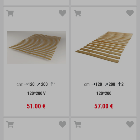
cm:
120
200
1
cm:
120
200
2
120*200 V
120*200
51.00 €
57.00 €