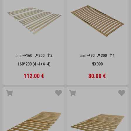
cm:
160
200
2
cm:
90
200
4
160*200 (4+4+4+4)
NX090
112.00 €
80.00 €