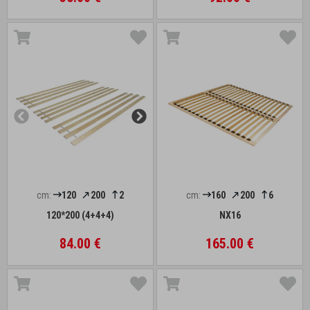
cm:
120
200
2
cm:
160
200
6
120*200 (4+4+4)
NX16
84.00 €
165.00 €