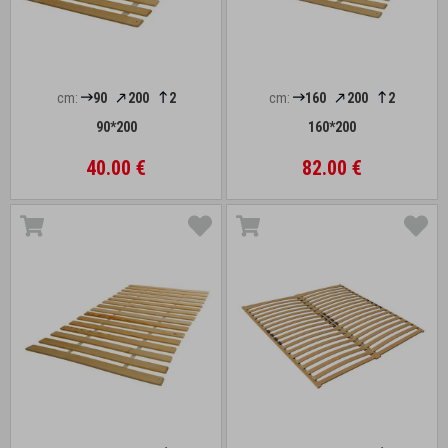
cm:
90
200
2
cm:
160
200
2
90*200
160*200
40.00 €
82.00 €