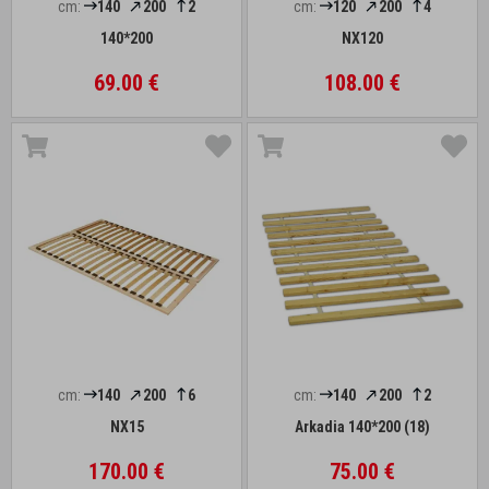
cm:
140
200
2
cm:
120
200
4
140*200
NX120
69.00 €
108.00 €
cm:
140
200
6
cm:
140
200
2
NX15
Arkadia 140*200 (18)
170.00 €
75.00 €