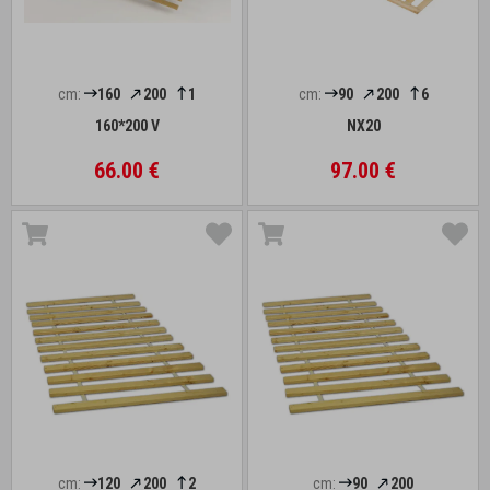
cm:
160
200
1
cm:
90
200
6
160*200 V
NX20
66.00 €
97.00 €
cm:
120
200
2
cm:
90
200