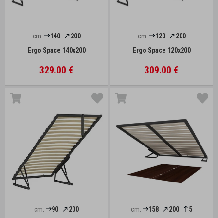
cm:
140
200
cm:
120
200
Ergo Space 140x200
Ergo Space 120x200
329.00 €
309.00 €
cm:
90
200
cm:
158
200
5