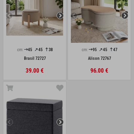
cm:
45
45
38
cm:
95
45
47
Brasil 72727
Alison 72767
39.00 €
96.00 €