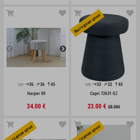
Выгоднaя цена
cm:
36
36
45
cm:
32
32
40
Harper 09
Capri 72631 GZ
34.00 €
23.00 €
28.00€
Выгоднaя цена
Выгоднaя цена