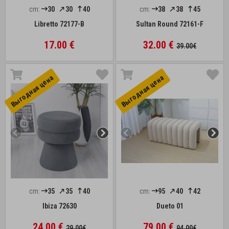
cm:
30
30
40
cm:
38
38
45
Libretto 72177-B
Sultan Round 72161-F
17.00 €
32.00 €
39.00€
Выгоднaя цена
Выгоднaя цена
cm:
35
35
40
cm:
95
40
42
Ibiza 72630
Dueto 01
24.00 €
79.00 €
29.00€
94.00€