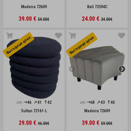
Madeira 72609
Bali 72594C
39.00 €
24.00 €
59.00€
34.00€
Выгоднaя цена
Выгоднaя цена
cm:
46
41
42
cm:
68
43
40
Sultan 72161-L
Madeira 72609
29.00 €
39.00 €
46.00€
59.00€