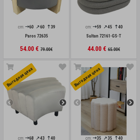
cm:
60
60
39
cm:
59
45
40
Paros 72635
Sultan 72161-GS-T
54.00 €
44.00 €
79.00€
65.00€
Выгоднaя цена
Выгоднaя цена
cm:
68
43
40
cm:
35
35
40