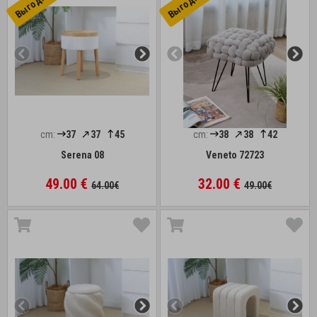
cm:
37
37
45
cm:
38
38
42
Serena 08
Veneto 72723
49.00 €
32.00 €
64.00€
49.00€