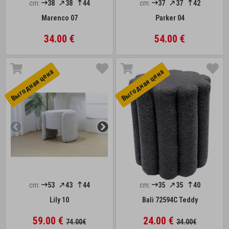
cm:
38
38
44
cm:
37
37
42
Marenco 07
Parker 04
34.00 €
54.00 €
Выгоднaя цена
Выгоднaя цена
cm:
53
43
44
cm:
35
35
40
Lily 10
Bali 72594C Teddy
59.00 €
24.00 €
74.00€
34.00€