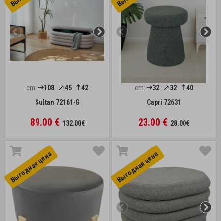
cm:
108
45
42
cm:
32
32
40
Sultan 72161-G
Capri 72631
89.00 €
23.00 €
132.00€
28.00€
Выгоднaя цена
Выгоднaя цена