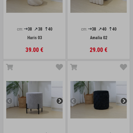
cm:
38
38
40
cm:
38
40
40
Haris 03
Amalia 02
39.00 €
29.00 €