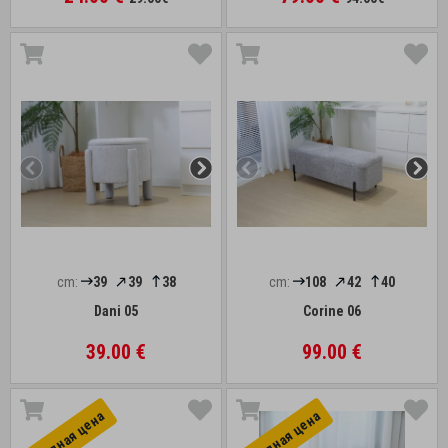
cm:
39
39
38
cm:
108
42
40
Dani 05
Corine 06
39.00 €
99.00 €
Выгоднaя цена
Выгоднaя цена