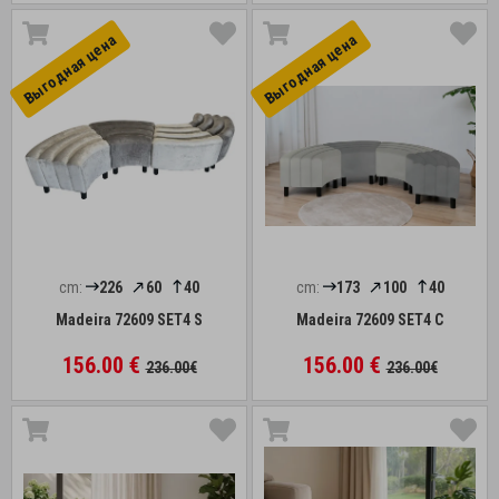
Выгоднaя цена
Выгоднaя цена
cm:
226
60
40
cm:
173
100
40
Madeira 72609 SET4 S
Madeira 72609 SET4 C
156.00 €
156.00 €
236.00€
236.00€