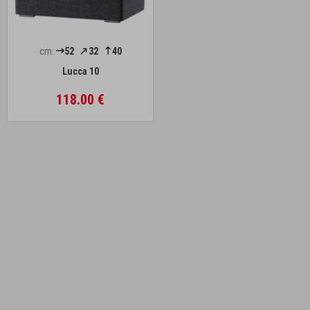
cm:
52
32
40
Lucca 10
118.00 €