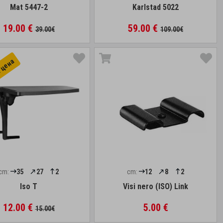
Mat 5447-2
Karlstad 5022
19.00 €
59.00 €
39.00€
109.00€
 цена
cm:
35
27
2
cm:
12
8
2
Iso T
Visi nero (ISO) Link
12.00 €
5.00 €
15.00€