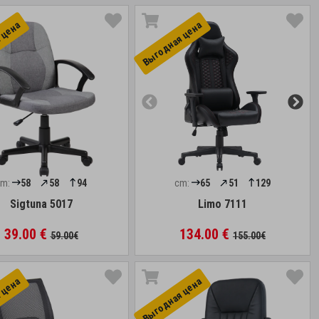
 цена
Выгоднaя цена
cm:
58
58
94
cm:
65
51
129
Sigtuna 5017
Limo 7111
39.00 €
134.00 €
59.00€
155.00€
 цена
Выгоднaя цена