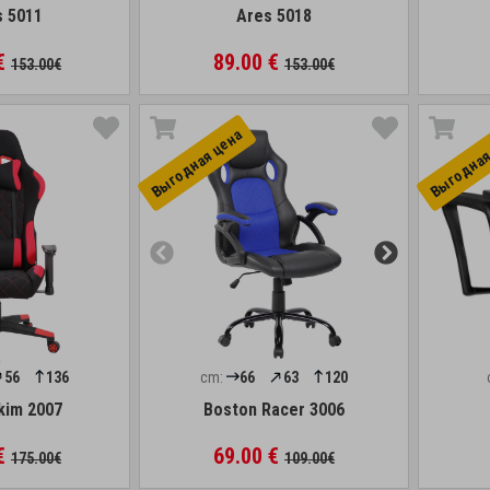
 5011
Ares 5018
 €
89.00 €
153.00€
153.00€
Выгоднaя цена
Выгоднaя
56
136
cm:
66
63
120
kim 2007
Boston Racer 3006
 €
69.00 €
175.00€
109.00€