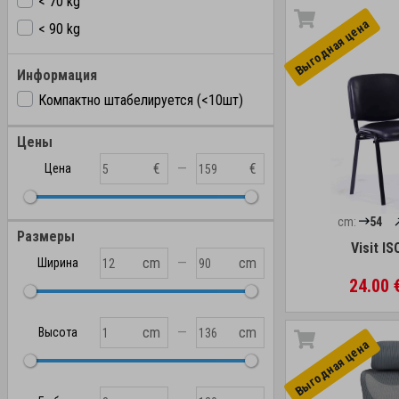
< 70 kg
Выгоднaя цена
< 90 kg
Информация
Компактно штабелируется (<10шт)
Цены
—
€
€
Цена
cm:
54
Размеры
Visit IS
—
cm
cm
Ширина
24.00 
—
cm
cm
Высота
Выгоднaя цена