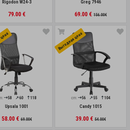
Rigodon W24-3
Greg 7946
79.00 €
69.00 €
156.00€
 цена
Выгоднaя цена
m:
58
60
118
cm:
56
55
104
Upsala 1001
Candy 1015
58.00 €
39.00 €
69.00€
54.00€