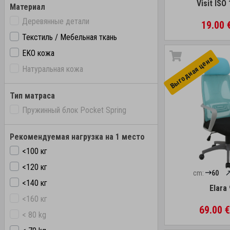
Visit ISO
Материал
Деревянные детали
19.00 
Текстиль / Мебельная ткань
EKO кожа
Выгоднaя цена
Натуральная кожа
Тип матраса
Пружинный блок Pocket Spring
Рекомендуемая нагрузка на 1 место
<100 кг
<120 кг
cm:
60
<140 кг
Elara
<160 кг
69.00 
< 80 kg