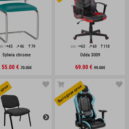
cm:
43
46
79
cm:
63
60
118
Sylwia chrome
Odda 3009
55.00 €
69.00 €
70.00€
99.00€
 цена
Выгоднaя цена