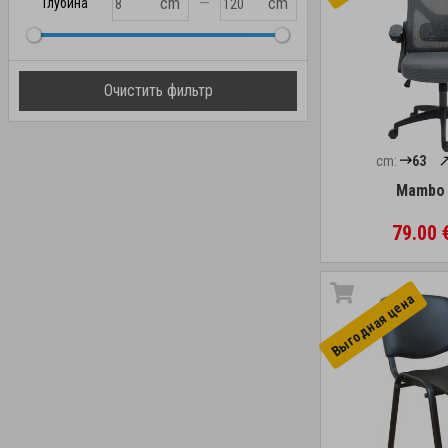
—
cm
cm
Глубина
Очистить фильтр
cm:
63
Mambo 
79.00 
Выгоднaя цена