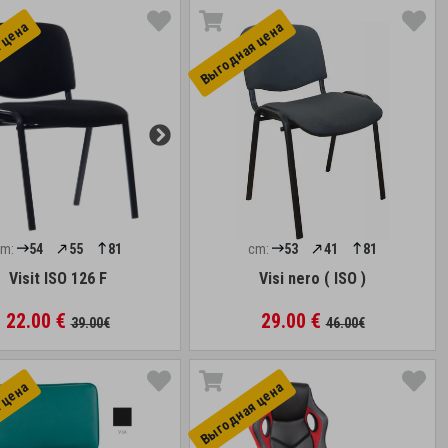
 цена
Выгоднaя цена
cm:
54
55
81
cm:
53
41
81
Visit ISO 126 F
Visi nero ( ISO )
22.00 €
29.00 €
39.00€
46.00€
 цена
Выгоднaя цена