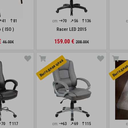
41
81
cm:
70
56
136
 ( ISO )
Racer LED 2015
€
159.00 €
46.00€
208.00€
Выгоднaя цена
Выгоднaя
70
117
cm:
63
69
115