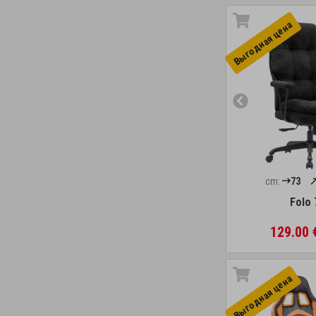
Выгоднaя цена
cm:
73
Folo 
129.00
Выгоднaя цена