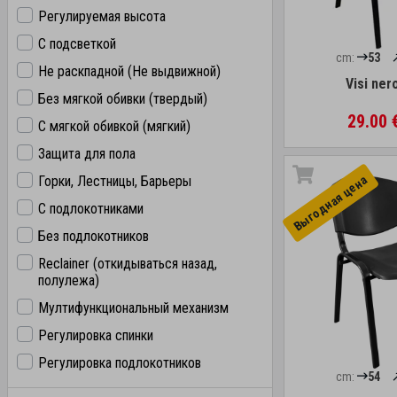
Регулируемая высота
С подсветкой
cm:
53
Не раскпадной (Не выдвижной)
Visi nero
Без мягкой обивки (твердый)
29.00 
С мягкой обивкой (мягкий)
Защита для пола
Выгоднaя цена
Горки, Лестницы, Барьеры
С подлокотниками
Без подлокотников
Reclainer (откидываться назад,
полулежа)
Мултифункциональный механизм
Регулировка спинки
Регулировка подлокотников
cm:
54