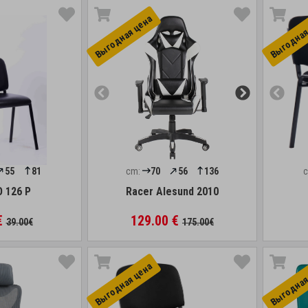
Выгоднaя цена
Выгоднaя
55
81
cm:
70
56
136
O 126 P
Racer Alesund 2010
€
129.00 €
39.00€
175.00€
Выгоднaя цена
Выгоднaя