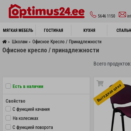
5646 1150
i
МЯГКАЯ МЕБЕЛЬ
МЯГКАЯ МЕБЕЛЬ
ГОСТИНАЯ
ГОСТИНАЯ
КУХНЯ
КУХНЯ
СПАЛЬ
СПАЛЬ
Школам
Офисное Кресло / Принадлежности
>
>
Офисное кресло / принадлежности
Всего продуктов:
Выгоднaя цена
Есть в наличии
Свойство
С функцией качания
На колесиках
С функцией поворота