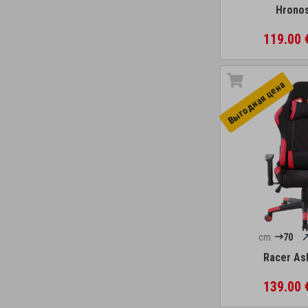
Hronos
119.00
Выгоднaя цена
cm:
70
Racer As
139.00