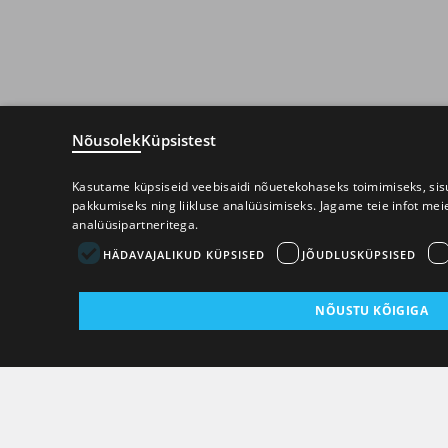
Nõusolek
Küpsistest
Kasutame küpsiseid veebisaidi nõuetekohaseks toimimiseks, sisu
pakkumiseks ning liikluse analüüsimiseks. Jagame teie infot mei
analüüsipartneritega.
HÄDAVAJALIKUD KÜPSISED
JÕUDLUSKÜPSISED
NÕUSTU KÕIGIGA