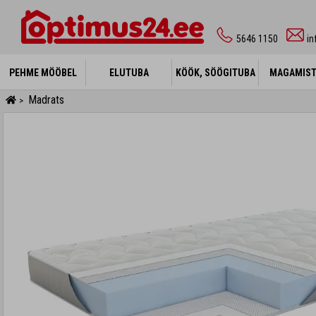
5646 1150
i
PEHME MÖÖBEL
PEHME MÖÖBEL
ELUTUBA
ELUTUBA
KÖÖK, SÖÖGITUBA
KÖÖK, SÖÖGITUBA
MAGAMIS
MAGAMIS
Madrats
>