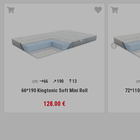
cm:
66
190
13
c
66*190 Kingtonic Soft Mini Roll
72*110 
128.00 €