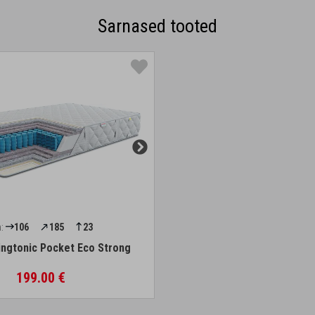
Sarnased tooted
:
106
185
23
ingtonic Pocket Eco Strong
199.00 €