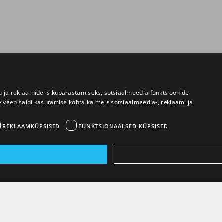
 ja reklaamide isikupärastamiseks, sotsiaalmeedia funktsioonide
e veebisaidi kasutamise kohta ka meie sotsiaalmeedia-, reklaami ja
REKLAAMKÜPSISED
FUNKTSIONAALSED KÜPSISED