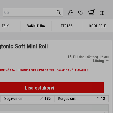
EE
ESIK
ESIK
VANNITUBA
VANNITUBA
TERASS
TERASS
KOOLIDELE
KOOLIDELE
onic Soft Mini Roll
15 €
Liisingu tähtaeg: 12 kuu
Liising
ME VÕTTA ÜHENDUST VEEBIPOEGA TEL.: 56461150 VÕI E-MAILILE:
Lisa ostukorvi
Sügavus cm:
185
Kõrgus cm:
13