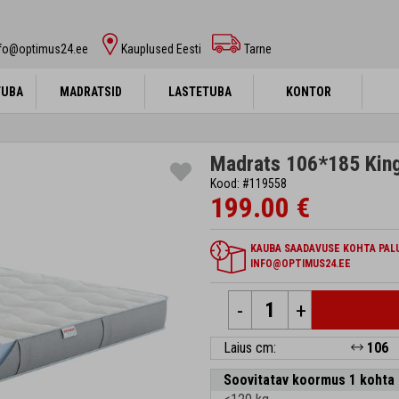
nfo@optimus24.ee
Kauplused Eesti
Tarne
TUBA
TUBA
MADRATSID
MADRATSID
LASTETUBA
LASTETUBA
KONTOR
KONTOR
Madrats 106*185 Kingt
Kood: #119558
199.00 €
KAUBA SAADAVUSE KOHTA PALU
INFO@OPTIMUS24.EE
-
+
Laius cm:
106
Soovitatav koormus 1 kohta