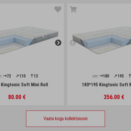
m:
72
110
13
cm:
180
195
Kingtonic Soft Mini Roll
180*195 Kingtonic Soft M
80.00 €
356.00 €
Vaata kogu kollektsiooni