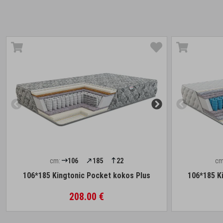
cm:
106
185
22
cm
106*185 Kingtonic Pocket kokos Plus
106*185 K
208.00 €