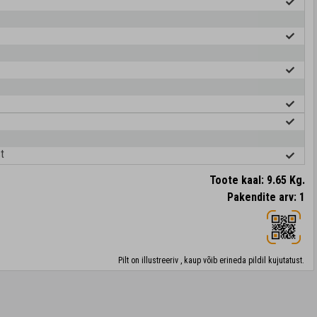
t
Toote kaal: 9.65 Kg.
Pakendite arv: 1
Pilt on illustreeriv , kaup võib erineda pildil kujutatust.