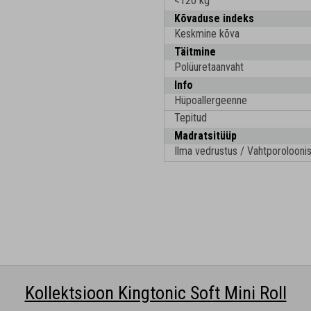
<120 kg
Kõvaduse indeks
Keskmine kõva
Täitmine
Polüuretaanvaht
Info
Hüpoallergeenne
Tepitud
Madratsitüüp
Ilma vedrustus / Vahtporoloonis
Kollektsioon Kingtonic Soft Mini Roll