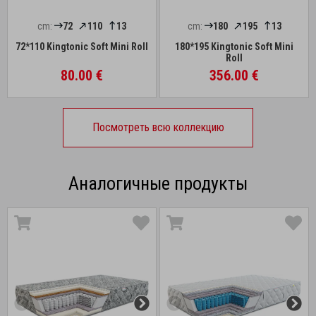
cm:
72
110
13
cm:
180
195
13
72*110 Kingtonic Soft Mini Roll
180*195 Kingtonic Soft Mini
Roll
80.00 €
356.00 €
Посмотреть всю коллекцию
Аналогичные продукты