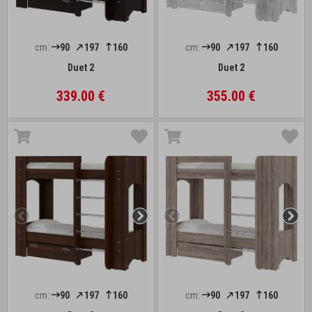
cm:
90
197
160
cm:
90
197
160
Duet 2
Duet 2
339.00 €
355.00 €
cm:
90
197
160
cm:
90
197
160