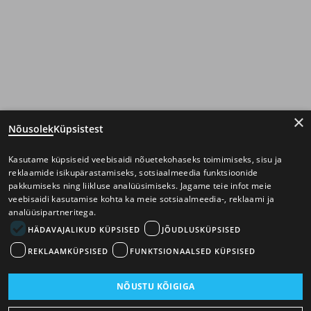
×
Nõusolek
Küpsistest
Kasutame küpsiseid veebisaidi nõuetekohaseks toimimiseks, sisu ja
reklaamide isikupärastamiseks, sotsiaalmeedia funktsioonide
pakkumiseks ning liikluse analüüsimiseks. Jagame teie infot meie
veebisaidi kasutamise kohta ka meie sotsiaalmeedia-, reklaami ja
analüüsipartneritega.
HÄDAVAJALIKUD KÜPSISED
JÕUDLUSKÜPSISED
REKLAAMKÜPSISED
FUNKTSIONAALSED KÜPSISED
NÕUSTU KÕIGIGA