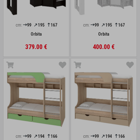
cm:
99
195
167
cm:
99
195
167
Orbita
Orbita
379.00 €
400.00 €
cm:
99
194
166
cm:
99
194
166