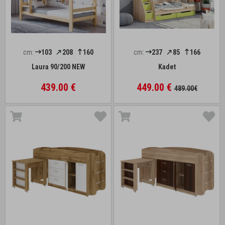
cm:
103
208
160
cm:
237
85
166
Laura 90/200 NEW
Kadet
439.00 €
449.00 €
489.00€