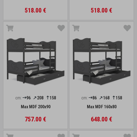
518.00 €
518.00 €
cm:
96
208
158
cm:
86
168
158
Max MDF 200x90
Max MDF 160x80
757.00 €
648.00 €