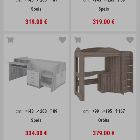
cm:
143
203
89
cm:
143
203
89
Speis
Speis
319.00 €
319.00 €
cm:
143
203
89
cm:
99
195
167
Speis
Orbita
334.00 €
379.00 €