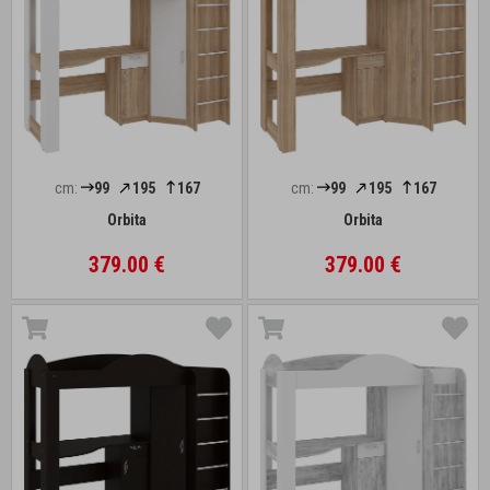
cm:
99
195
167
cm:
99
195
167
Orbita
Orbita
379.00 €
379.00 €