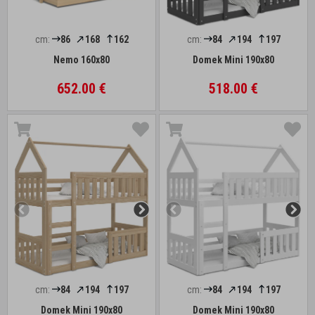
cm:
86
168
162
cm:
84
194
197
Nemo 160x80
Domek Mini 190x80
652.00 €
518.00 €
cm:
84
194
197
cm:
84
194
197
Domek Mini 190x80
Domek Mini 190x80