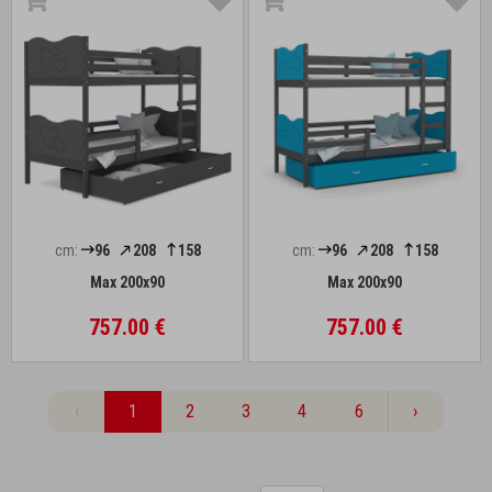
cm:
96
208
158
cm:
96
208
158
Max 200x90
Max 200x90
757.00 €
757.00 €
‹
1
2
3
4
6
›