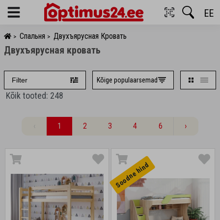
EE
Menu
Спальня
Двухъярусная Кровать
>
>
Двухъярусная кровать
Kõige populaarsemad
Filter
Kõik tooted: 248
‹
1
2
3
4
6
›
Soodne hind