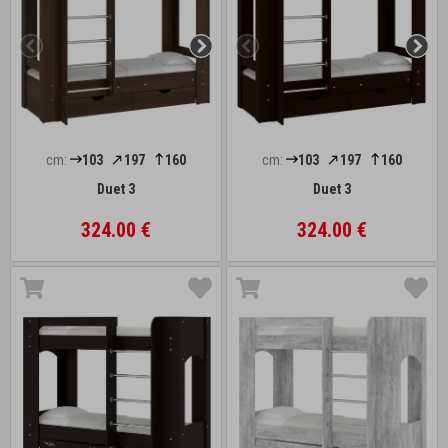
cm:
103
197
160
cm:
103
197
160
Duet 3
Duet 3
324.00 €
324.00 €