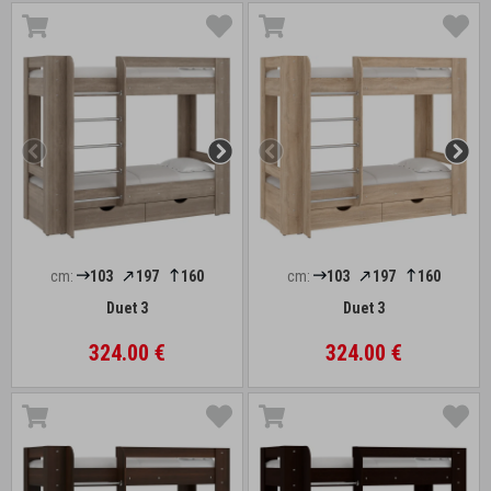
cm:
103
197
160
cm:
103
197
160
Duet 3
Duet 3
324.00 €
324.00 €