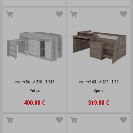
cm:
84
210
115
cm:
143
203
89
Polus
Speis
400.00 €
319.00 €