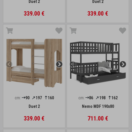
Duet 2
Duet 2
339.00 €
339.00 €
cm:
90
197
160
cm:
86
198
162
Duet 2
Nemo MDF 190x80
339.00 €
711.00 €