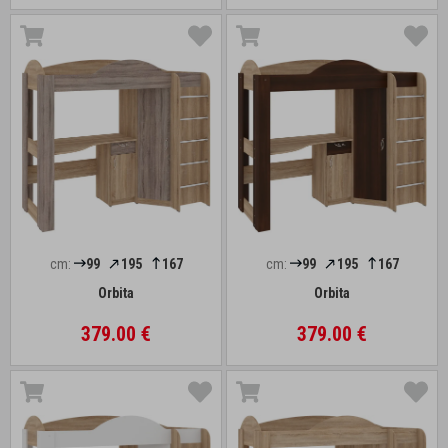
cm:
99
195
167
cm:
99
195
167
Orbita
Orbita
379.00 €
379.00 €