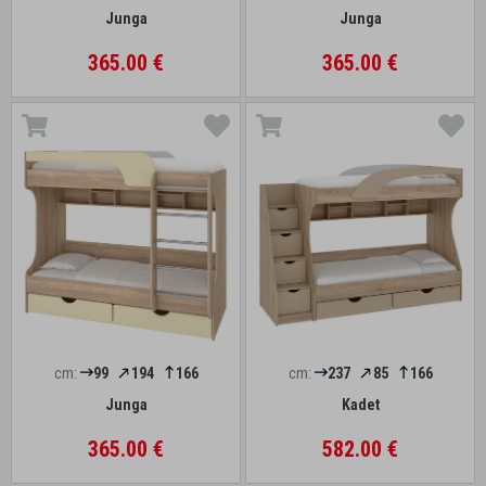
Junga
Junga
365.00 €
365.00 €
cm:
99
194
166
cm:
237
85
166
Junga
Kadet
365.00 €
582.00 €