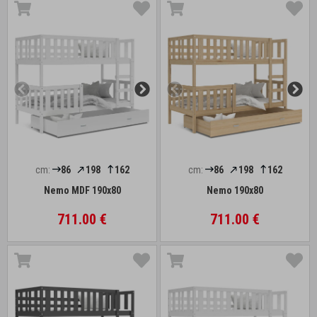
cm:
86
198
162
cm:
86
198
162
Nemo MDF 190x80
Nemo 190x80
711.00 €
711.00 €