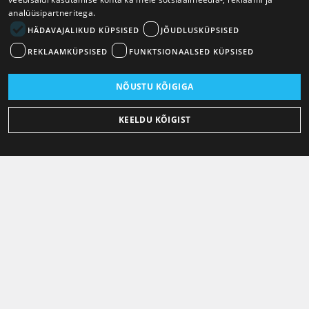
analüüsipartneritega.
HÄDAVAJALIKUD KÜPSISED
JÕUDLUSKÜPSISED
REKLAAMKÜPSISED
FUNKTSIONAALSED KÜPSISED
NÕUSTU KÕIGIGA
KEELDU KÕIGIST