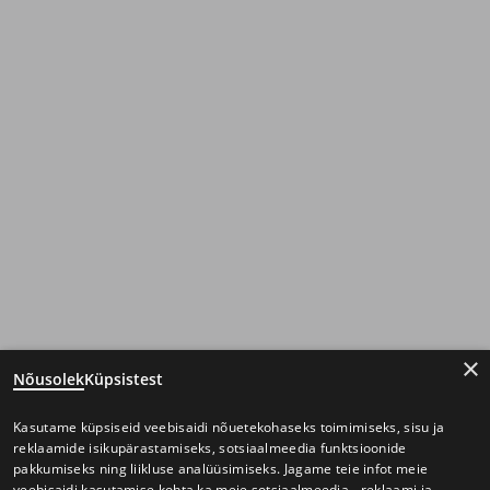
×
Nõusolek
Küpsistest
Kasutame küpsiseid veebisaidi nõuetekohaseks toimimiseks, sisu ja
reklaamide isikupärastamiseks, sotsiaalmeedia funktsioonide
pakkumiseks ning liikluse analüüsimiseks. Jagame teie infot meie
veebisaidi kasutamise kohta ka meie sotsiaalmeedia-, reklaami ja