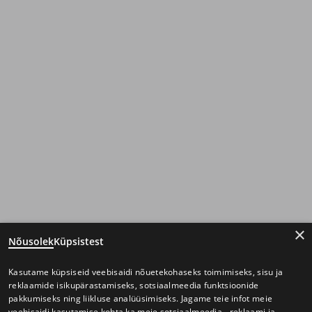
×
Nõusolek
Küpsistest
Kasutame küpsiseid veebisaidi nõuetekohaseks toimimiseks, sisu ja
reklaamide isikupärastamiseks, sotsiaalmeedia funktsioonide
pakkumiseks ning liikluse analüüsimiseks. Jagame teie infot meie
veebisaidi kasutamise kohta ka meie sotsiaalmeedia-, reklaami ja