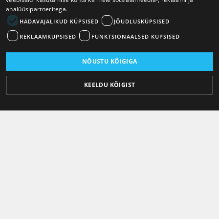
analüüsipartneritega.
HÄDAVAJALIKUD KÜPSISED
JÕUDLUSKÜPSISED
REKLAAMKÜPSISED
FUNKTSIONAALSED KÜPSISED
NÕUSTU KÕIGIGA
KEELDU KÕIGIST