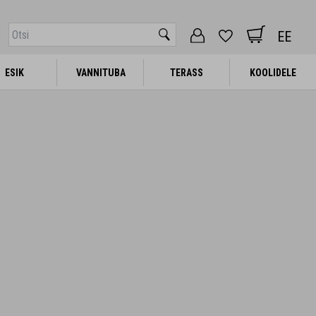
EE
ESIK
ESIK
VANNITUBA
VANNITUBA
TERASS
TERASS
KOOLIDELE
KOOLIDELE