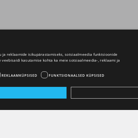
 ja reklaamide isikupärastamiseks, sotsiaalmeedia funktsioonide
e veebisaidi kasutamise kohta ka meie sotsiaalmeedia-, reklaami ja
REKLAAMKÜPSISED
FUNKTSIONAALSED KÜPSISED