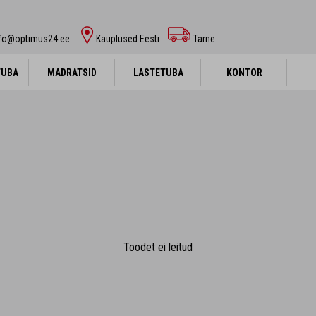
nfo@optimus24.ee
Kauplused Eesti
Tarne
TUBA
TUBA
MADRATSID
MADRATSID
LASTETUBA
LASTETUBA
KONTOR
KONTOR
Toodet ei leitud