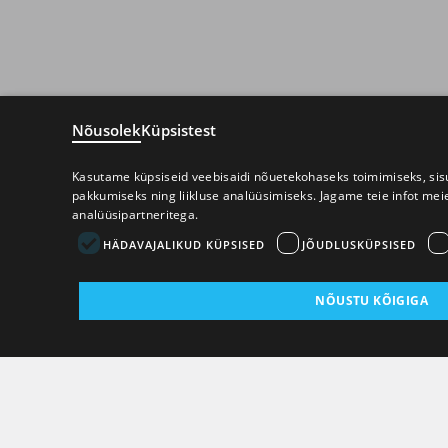
Nõusolek
Küpsistest
Kasutame küpsiseid veebisaidi nõuetekohaseks toimimiseks, sisu
pakkumiseks ning liikluse analüüsimiseks. Jagame teie infot mei
analüüsipartneritega.
HÄDAVAJALIKUD KÜPSISED
JÕUDLUSKÜPSISED
NÕUSTU KÕIGIGA