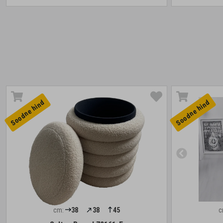
Soodne hind
Soodne hind
cm:
38
38
45
c