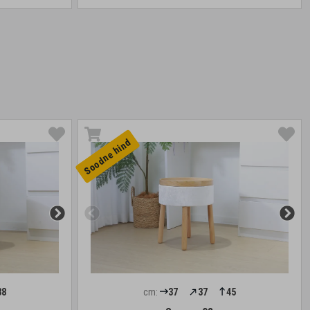
Soodne hind
38
cm:
37
37
45