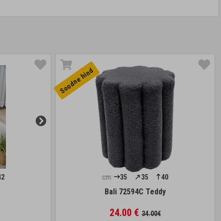
Soodne hind
42
cm:
35
35
40
Bali 72594C Teddy
24.00 €
34.00€