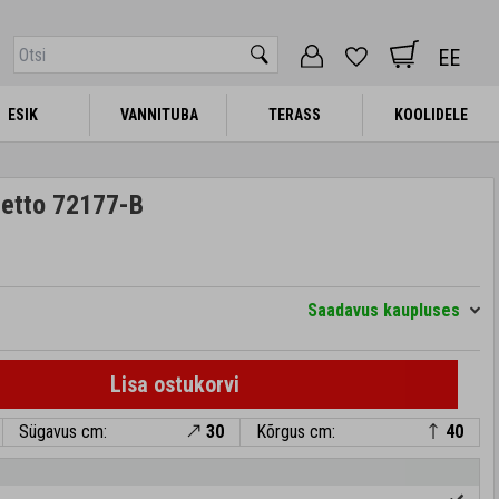
EE
ESIK
ESIK
VANNITUBA
VANNITUBA
TERASS
TERASS
KOOLIDELE
KOOLIDELE
retto 72177-B
Saadavus kaupluses
Lisa ostukorvi
Sügavus cm:
30
Kõrgus cm:
40