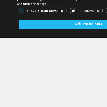
analüüsipartneritega.
HÄDAVAJALIKUD KÜPSISED
JÕUDLUSKÜPSISED
NÕUSTU KÕIGIGA