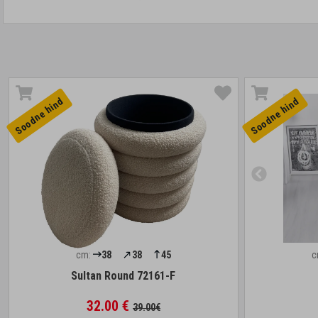
Soodne hind
Soodne hind
cm:
38
38
45
c
Sultan Round 72161-F
32.00 €
39.00€