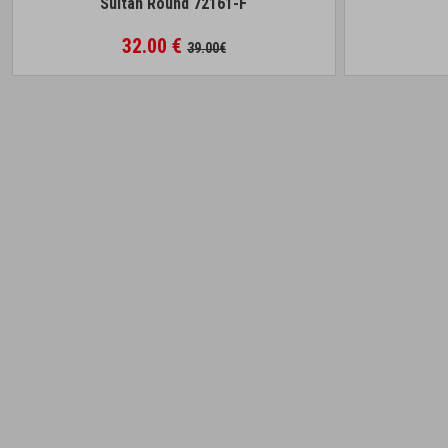
Sultan Round 72161-F
32.00 €
39.00€