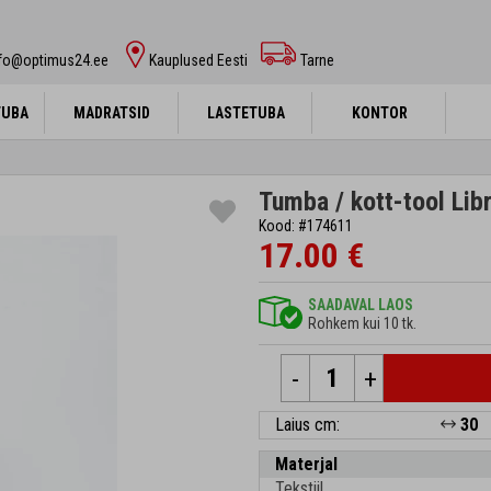
nfo@optimus24.ee
Kauplused Eesti
Tarne
TUBA
TUBA
MADRATSID
MADRATSID
LASTETUBA
LASTETUBA
KONTOR
KONTOR
Tumba / kott-tool Lib
Kood: #174611
17.00 €
SAADAVAL LAOS
Rohkem kui 10 tk.
-
+
Laius cm:
30
Materjal
Tekstiil