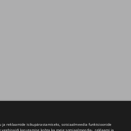
 ja reklaamide isikupärastamiseks, sotsiaalmeedia funktsioonide
e veebisaidi kasutamise kohta ka meie sotsiaalmeedia-, reklaami ja