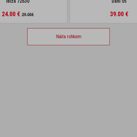
Ibiza 72630
Dani 05
24.00 €
39.00 €
29.00€
Näita rohkem