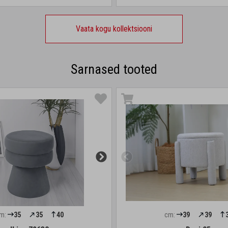
Vaata kogu kollektsiooni
Sarnased tooted
m:
35
35
40
cm:
39
39