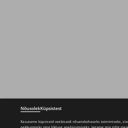
Nõusolek
Küpsistest
Kasutame küpsiseid veebisaidi nõuetekohaseks toimimiseks, sisu
pakkumiseks ning liikluse analüüsimiseks. Jagame teie infot mei