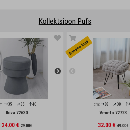
Kollektsioon Pufs
Soodne hind
m:
35
35
40
cm:
38
38
Ibiza 72630
Veneto 72723
24.00 €
32.00 €
29.00€
49.00€