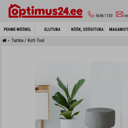
5646 1150
i
PEHME MÖÖBEL
PEHME MÖÖBEL
ELUTUBA
ELUTUBA
KÖÖK, SÖÖGITUBA
KÖÖK, SÖÖGITUBA
MAGAMIS
MAGAMIS
Tumba / Kott-Tool
>