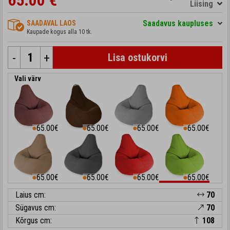
65.00 €
Liising
Saadavus kaupluses
SAADAVAL LAOS
Kaupade kogus alla 10 tk.
-
+
Lisa ostukorvi
Vali värv
65.00€
65.00€
65.00€
65.00€
⬤
⬤
⬤
⬤
65.00€
65.00€
65.00€
65.00€
⬤
⬤
⬤
⬤
Laius cm:
70
Sügavus cm:
70
Kõrgus cm:
108