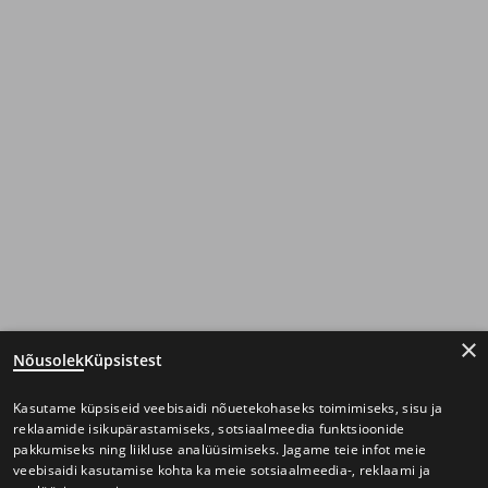
×
Nõusolek
Küpsistest
Kasutame küpsiseid veebisaidi nõuetekohaseks toimimiseks, sisu ja
reklaamide isikupärastamiseks, sotsiaalmeedia funktsioonide
pakkumiseks ning liikluse analüüsimiseks. Jagame teie infot meie
veebisaidi kasutamise kohta ka meie sotsiaalmeedia-, reklaami ja