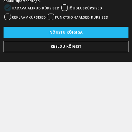
analüüsipartneritega.
HÄDAVAJALIKUD KÜPSISED
JÕUDLUSKÜPSISED
REKLAAMKÜPSISED
FUNKTSIONAALSED KÜPSISED
NÕUSTU KÕIGIGA
KEELDU KÕIGIST