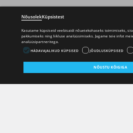
Nõusolek
Küpsistest
Kasutame küpsiseid veebisaidi nõuetekohaseks toimimiseks, sisu
pakkumiseks ning liikluse analüüsimiseks. Jagame teie infot mei
analüüsipartneritega.
HÄDAVAJALIKUD KÜPSISED
JÕUDLUSKÜPSISED
NÕUSTU KÕIGIGA