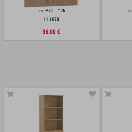
cm:
70
75
c
11 1090
36.00 €