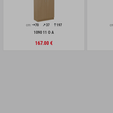
cm:
70
37
197
c
1090 11 O A
167.00 €