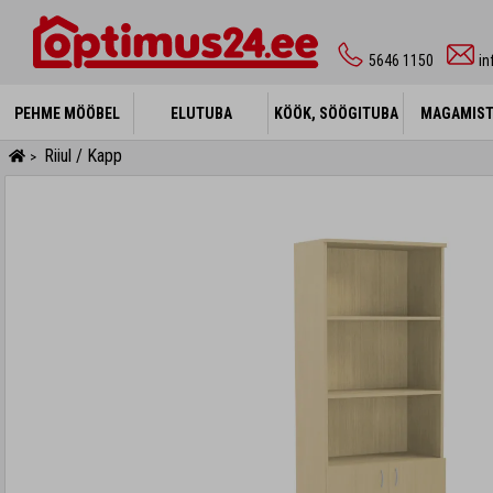
5646 1150
i
PEHME MÖÖBEL
PEHME MÖÖBEL
ELUTUBA
ELUTUBA
KÖÖK, SÖÖGITUBA
KÖÖK, SÖÖGITUBA
MAGAMIS
MAGAMIS
Riiul / Kapp
>