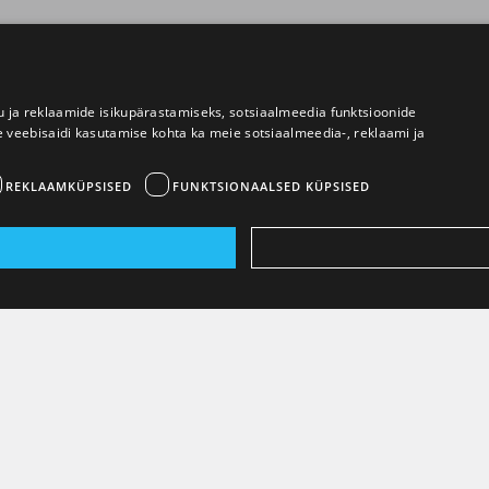
 ja reklaamide isikupärastamiseks, sotsiaalmeedia funktsioonide
e veebisaidi kasutamise kohta ka meie sotsiaalmeedia-, reklaami ja
REKLAAMKÜPSISED
FUNKTSIONAALSED KÜPSISED