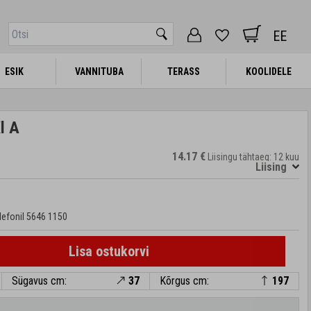
EE
ESIK
ESIK
VANNITUBA
VANNITUBA
TERASS
TERASS
KOOLIDELE
KOOLIDELE
l A
14.17 €
Liisingu tähtaeg: 12 kuu
Liising
lefonil
5646 1150
Lisa ostukorvi
Sügavus cm:
37
Kõrgus cm:
197