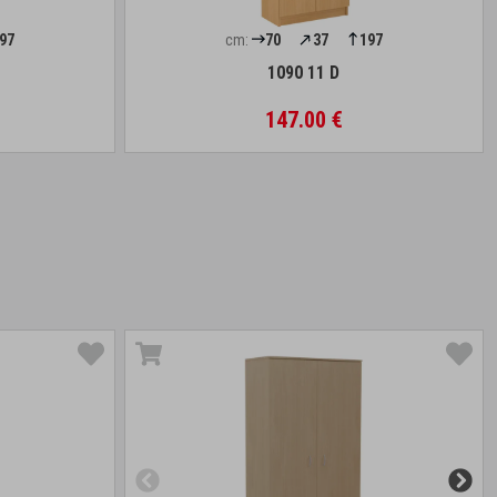
97
cm:
70
37
197
1090 11 D
147.00 €