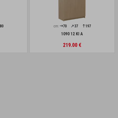
80
cm:
70
37
197
1090 12 Kl A
219.00 €