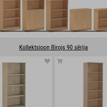
Kollektsioon Birojs 90 sērija