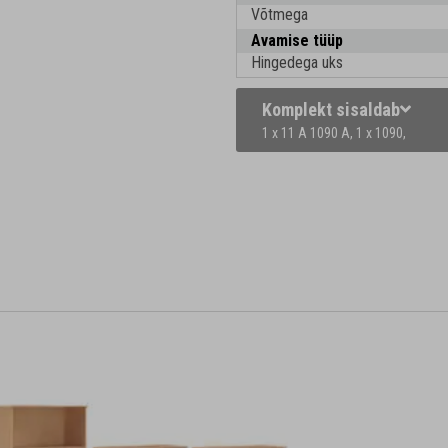
Võtmega
Avamise tüüp
Hingedega uks
Komplekt sisaldab
1 x 11 A 1090 A,
1 x 1090,