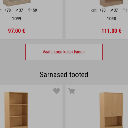
m:
70
37
159
cm:
70
37
1
1099
1090
97.00 €
111.00 €
Vaata kogu kollektsiooni
Sarnased tooted