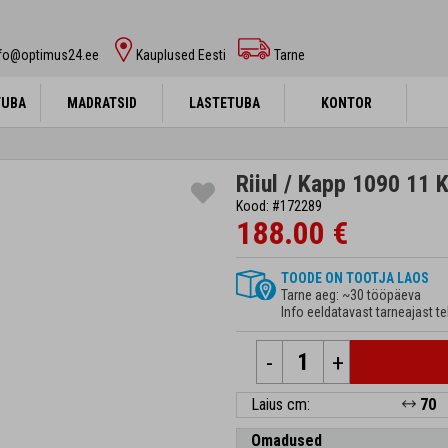
nfo@optimus24.ee
Kauplused Eesti
Tarne
TUBA
TUBA
MADRATSID
MADRATSID
LASTETUBA
LASTETUBA
KONTOR
KONTOR
Riiul / Kapp 1090 11 K
Kood: #172289
188.00 €
TOODE ON TOOTJA LAOS
Tarne aeg: ~30 tööpäeva
Info eeldatavast tarneajast te
-
+
Laius cm:
70
Omadused