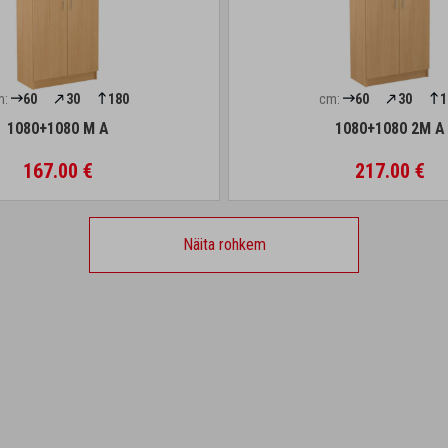
m:
60
30
180
cm:
60
30
1
1080+1080 M A
1080+1080 2M A
167.00 €
217.00 €
Näita rohkem