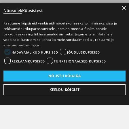
×
Nõusolek
Küpsistest
Kasutame küpsiseid veebisaidi nõuetekohaseks toimimiseks, sisu ja
reklaamide isikupärastamiseks, sotsiaalmeedia funktsioonide
pakkumiseks ning liikluse analüüsimiseks. Jagame teie infot meie
veebisaidi kasutamise kohta ka meie sotsiaalmeedia-, reklaami ja
analüüsipartneritega.
HÄDAVAJALIKUD KÜPSISED
JÕUDLUSKÜPSISED
REKLAAMKÜPSISED
FUNKTSIONAALSED KÜPSISED
NÕUSTU KÕIGIGA
KEELDU KÕIGIST