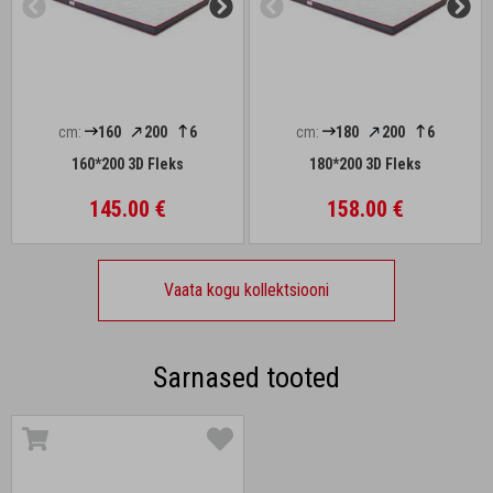
cm:
160
200
6
cm:
180
200
6
160*200 3D Fleks
180*200 3D Fleks
145.00 €
158.00 €
Vaata kogu kollektsiooni
Sarnased tooted