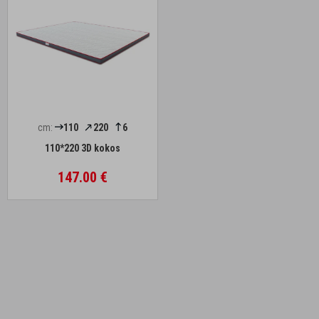
cm:
110
220
6
110*220 3D kokos
147.00 €