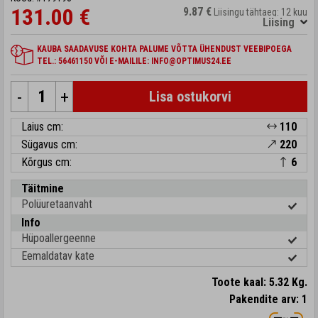
131.00 €
9.87 €
Liisingu tähtaeg: 12 kuu
Liising
KAUBA SAADAVUSE KOHTA PALUME VÕTTA ÜHENDUST VEEBIPOEGA
TEL.: 56461150 VÕI E-MAILILE: INFO@OPTIMUS24.EE
-
+
Lisa ostukorvi
Laius cm:
110
Sügavus cm:
220
Kõrgus cm:
6
Täitmine
Polüuretaanvaht
Info
Hüpoallergeenne
Eemaldatav kate
Toote kaal: 5.32 Kg.
Pakendite arv: 1