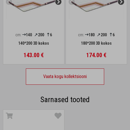
cm:
140
200
6
cm:
180
200
6
140*200 3D kokos
180*200 3D kokos
143.00 €
174.00 €
Vaata kogu kollektsiooni
Sarnased tooted