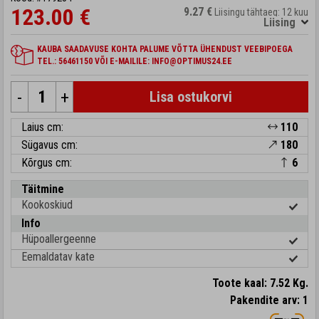
123.00 €
9.27 €
Liisingu tähtaeg: 12 kuu
Liising
KAUBA SAADAVUSE KOHTA PALUME VÕTTA ÜHENDUST VEEBIPOEGA
TEL.: 56461150 VÕI E-MAILILE: INFO@OPTIMUS24.EE
-
+
Lisa ostukorvi
Laius cm:
110
Sügavus cm:
180
Kõrgus cm:
6
Täitmine
Kookoskiud
Info
Hüpoallergeenne
Eemaldatav kate
Toote kaal: 7.52 Kg.
Pakendite arv: 1