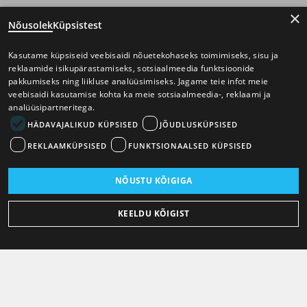
×
Nõusolek
Küpsistest
Kasutame küpsiseid veebisaidi nõuetekohaseks toimimiseks, sisu ja
reklaamide isikupärastamiseks, sotsiaalmeedia funktsioonide
pakkumiseks ning liikluse analüüsimiseks. Jagame teie infot meie
veebisaidi kasutamise kohta ka meie sotsiaalmeedia-, reklaami ja
analüüsipartneritega.
HÄDAVAJALIKUD KÜPSISED
JÕUDLUSKÜPSISED
REKLAAMKÜPSISED
FUNKTSIONAALSED KÜPSISED
NÕUSTU KÕIGIGA
KEELDU KÕIGIST