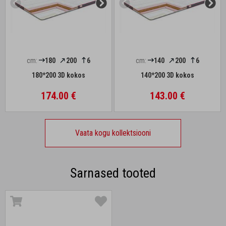
cm:
180
200
6
cm:
140
200
6
180*200 3D kokos
140*200 3D kokos
174.00 €
143.00 €
Vaata kogu kollektsiooni
Sarnased tooted