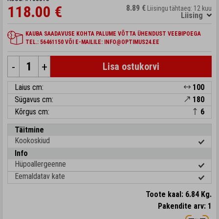
118.00 €
8.89 €
Liisingu tähtaeg: 12 kuu
Liising
KAUBA SAADAVUSE KOHTA PALUME VÕTTA ÜHENDUST VEEBIPOEGA
TEL.: 56461150 VÕI E-MAILILE: INFO@OPTIMUS24.EE
-
+
Lisa ostukorvi
Laius cm:
100
Sügavus cm:
180
Kõrgus cm:
6
Täitmine
Kookoskiud
Info
Hüpoallergeenne
Eemaldatav kate
Toote kaal: 6.84 Kg.
Pakendite arv: 1