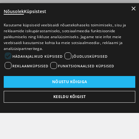
×
Nõusolek
Küpsistest
Kasutame küpsiseid veebisaidi nõuetekohaseks toimimiseks, sisu ja
reklaamide isikupärastamiseks, sotsiaalmeedia funktsioonide
pakkumiseks ning liikluse analüüsimiseks. Jagame teie infot meie
veebisaidi kasutamise kohta ka meie sotsiaalmeedia-, reklaami ja
analüüsipartneritega.
HÄDAVAJALIKUD KÜPSISED
JÕUDLUSKÜPSISED
REKLAAMKÜPSISED
FUNKTSIONAALSED KÜPSISED
NÕUSTU KÕIGIGA
KEELDU KÕIGIST