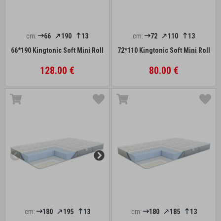
cm:
66
190
13
cm:
72
110
13
66*190 Kingtonic Soft Mini Roll
72*110 Kingtonic Soft Mini Roll
128.00 €
80.00 €
cm:
180
195
13
cm:
180
185
13