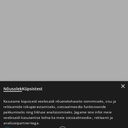
×
Nõusolek
Küpsistest
Kasutame küpsiseid veebisaidi nõuetekohaseks toimimiseks, sisu ja
reklaamide isikupärastamiseks, sotsiaalmeedia funktsioonide
pakkumiseks ning liikluse analüüsimiseks. Jagame teie infot meie
veebisaidi kasutamise kohta ka meie sotsiaalmeedia-, reklaami ja
analüüsipartneritega.