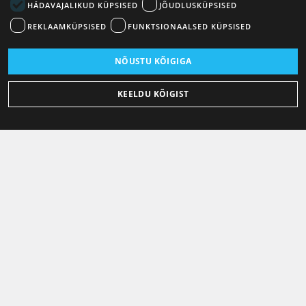
HÄDAVAJALIKUD KÜPSISED
JÕUDLUSKÜPSISED
REKLAAMKÜPSISED
FUNKTSIONAALSED KÜPSISED
NÕUSTU KÕIGIGA
KEELDU KÕIGIST