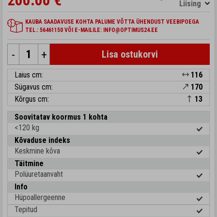
200.00 €
Liising
KAUBA SAADAVUSE KOHTA PALUME VÕTTA ÜHENDUST VEEBIPOEGA
TEL.: 56461150 VÕI E-MAILILE: INFO@OPTIMUS24.EE
-
+
Lisa ostukorvi
Laius cm:
116
Sügavus cm:
170
Kõrgus cm:
13
Soovitatav koormus 1 kohta
<120 kg
Kõvaduse indeks
Keskmine kõva
Täitmine
Polüuretaanvaht
Info
Hüpoallergeenne
Tepitud