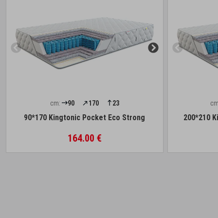
cm:
90
170
23
cm
90*170 Kingtonic Pocket Eco Strong
200*210 K
164.00 €