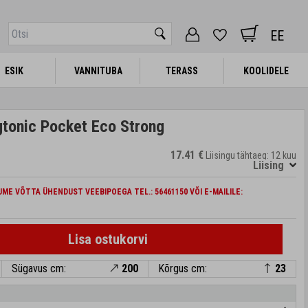
EE
ESIK
ESIK
VANNITUBA
VANNITUBA
TERASS
TERASS
KOOLIDELE
KOOLIDELE
tonic Pocket Eco Strong
17.41 €
Liisingu tähtaeg: 12 kuu
Liising
ME VÕTTA ÜHENDUST VEEBIPOEGA TEL.: 56461150 VÕI E-MAILILE:
Lisa ostukorvi
Sügavus cm:
200
Kõrgus cm:
23