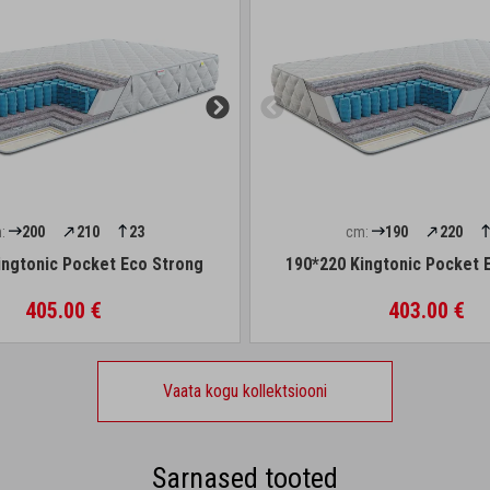
:
200
210
23
cm:
190
220
ingtonic Pocket Eco Strong
190*220 Kingtonic Pocket 
405.00 €
403.00 €
Vaata kogu kollektsiooni
Sarnased tooted