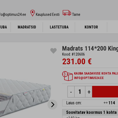
nfo@optimus24.ee
Kauplused Eesti
Tarne
TUBA
TUBA
MADRATSID
MADRATSID
LASTETUBA
LASTETUBA
KONTOR
KONTOR
Madrats 114*200 King
Kood: #120606
231.00 €
KAUBA SAADAVUSE KOHTA PALU
INFO@OPTIMUS24.EE
-
+
Laius cm:
114
Soovitatav koormus 1 kohta