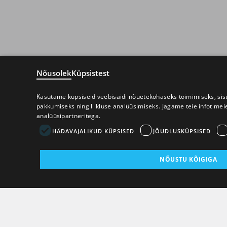
Nõusolek
Küpsistest
Kasutame küpsiseid veebisaidi nõuetekohaseks toimimiseks, sisu
pakkumiseks ning liikluse analüüsimiseks. Jagame teie infot mei
analüüsipartneritega.
HÄDAVAJALIKUD KÜPSISED
JÕUDLUSKÜPSISED
NÕUSTU KÕIGIGA