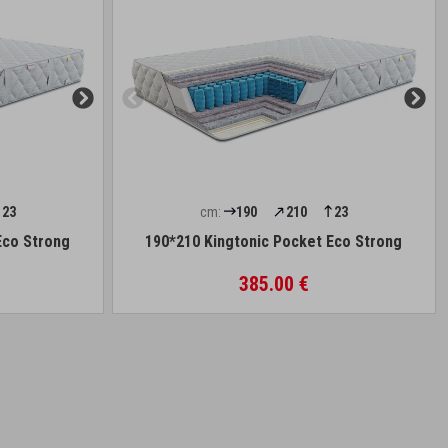
23
cm:
190
210
23
Eco Strong
190*210 Kingtonic Pocket Eco Strong
385.00 €