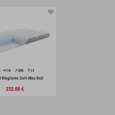
:
114
200
13
 Kingtonic Soft Mini Roll
232.00 €