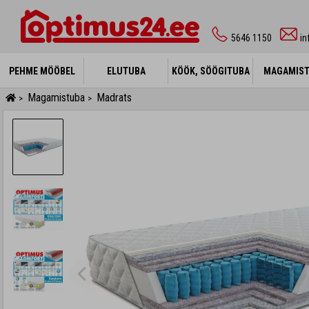
5646 1150
i
PEHME MÖÖBEL
PEHME MÖÖBEL
ELUTUBA
ELUTUBA
KÖÖK, SÖÖGITUBA
KÖÖK, SÖÖGITUBA
MAGAMIS
MAGAMIS
Magamistuba
Madrats
>
>