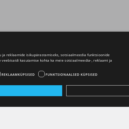
 ja reklaamide isikupärastamiseks, sotsiaalmeedia funktsioonide
e veebisaidi kasutamise kohta ka meie sotsiaalmeedia-, reklaami ja
REKLAAMKÜPSISED
FUNKTSIONAALSED KÜPSISED