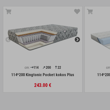
cm:
114
200
22
cm
114*200 Kingtonic Pocket kokos Plus
114*200
243.00 €