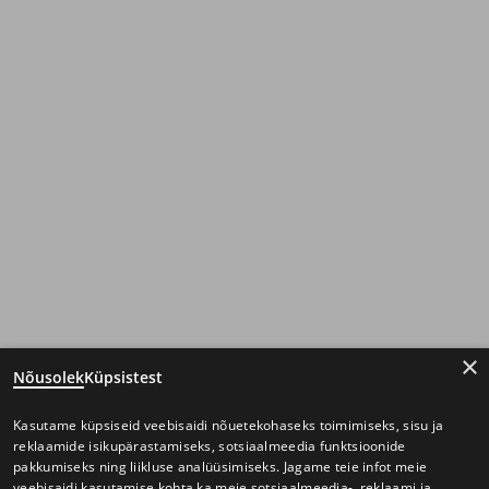
×
Nõusolek
Küpsistest
Kasutame küpsiseid veebisaidi nõuetekohaseks toimimiseks, sisu ja
reklaamide isikupärastamiseks, sotsiaalmeedia funktsioonide
pakkumiseks ning liikluse analüüsimiseks. Jagame teie infot meie
veebisaidi kasutamise kohta ka meie sotsiaalmeedia-, reklaami ja