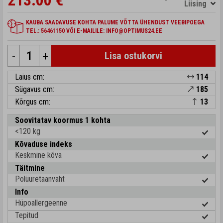
213.00 €
Liising
KAUBA SAADAVUSE KOHTA PALUME VÕTTA ÜHENDUST VEEBIPOEGA
TEL.: 56461150 VÕI E-MAILILE: INFO@OPTIMUS24.EE
-
+
Lisa ostukorvi
Laius cm:
114
Sügavus cm:
185
Kõrgus cm:
13
Soovitatav koormus 1 kohta
<120 kg
Kõvaduse indeks
Keskmine kõva
Täitmine
Polüuretaanvaht
Info
Hüpoallergeenne
Tepitud