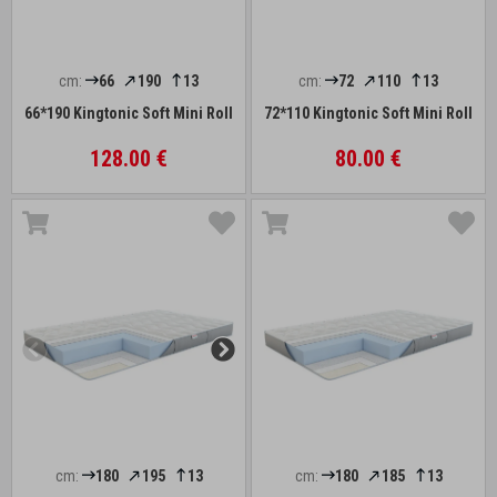
cm:
66
190
13
cm:
72
110
13
66*190 Kingtonic Soft Mini Roll
72*110 Kingtonic Soft Mini Roll
128.00 €
80.00 €
cm:
180
195
13
cm:
180
185
13