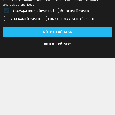
analüüsipartneritega.
HÄDAVAJALIKUD KÜPSISED
JÕUDLUSKÜPSISED
REKLAAMKÜPSISED
FUNKTSIONAALSED KÜPSISED
NÕUSTU KÕIGIGA
KEELDU KÕIGIST