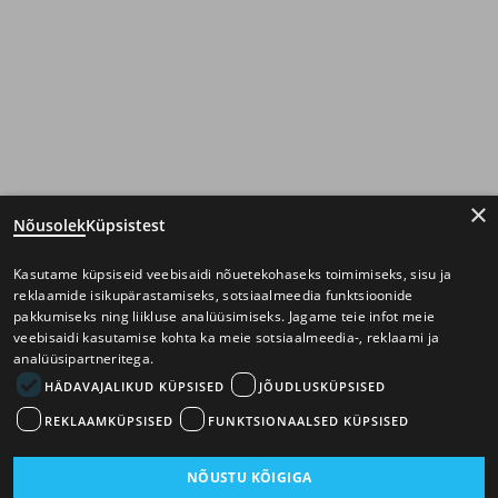
×
Nõusolek
Küpsistest
Kasutame küpsiseid veebisaidi nõuetekohaseks toimimiseks, sisu ja
reklaamide isikupärastamiseks, sotsiaalmeedia funktsioonide
pakkumiseks ning liikluse analüüsimiseks. Jagame teie infot meie
veebisaidi kasutamise kohta ka meie sotsiaalmeedia-, reklaami ja
analüüsipartneritega.
HÄDAVAJALIKUD KÜPSISED
JÕUDLUSKÜPSISED
REKLAAMKÜPSISED
FUNKTSIONAALSED KÜPSISED
NÕUSTU KÕIGIGA