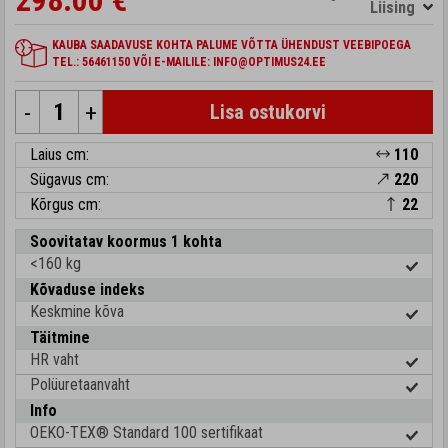
298.00 €
Liising
KAUBA SAADAVUSE KOHTA PALUME VÕTTA ÜHENDUST VEEBIPOEGA
TEL.: 56461150 VÕI E-MAILILE: INFO@OPTIMUS24.EE
-
+
Lisa ostukorvi
Laius cm:
110
Sügavus cm:
220
Kõrgus cm:
22
Soovitatav koormus 1 kohta
<160 kg
Kõvaduse indeks
Keskmine kõva
Täitmine
HR vaht
Polüuretaanvaht
Info
OEKO-TEX® Standard 100 sertifikaat