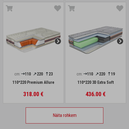
cm:
110
220
23
cm:
110
220
19
110*220 Premium Allure
110*220 3D Extra Soft
318.00 €
436.00 €
Näita rohkem