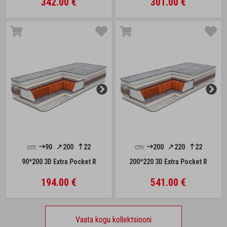
342.00 €
301.00 €
cm:
90
200
22
cm:
200
220
22
90*200 3D Extra Pocket R
200*220 3D Extra Pocket R
194.00 €
541.00 €
Vaata kogu kollektsiooni