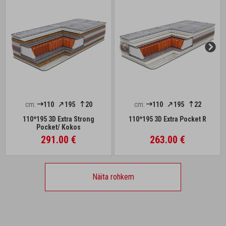
cm:
110
195
20
cm:
110
195
22
110*195 3D Extra Strong
110*195 3D Extra Pocket R
Pocket/ Kokos
291.00 €
263.00 €
Näita rohkem