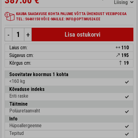
387.00 €
Liising
KAUBA SAADAVUSE KOHTA PALUME VÕTTA ÜHENDUST VEEBIPOEGA
TEL.: 56461150 VÕI E-MAILILE: INFO@OPTIMUS24.EE
-
+
Lisa ostukorvi
Laius cm:
110
Sügavus cm:
195
Kõrgus cm:
19
Soovitatav koormus 1 kohta
<160 kg
Kõvaduse indeks
Eriti raske
Täitmine
Polüuretaanvaht
Info
Hüpoallergeenne
Tepitud