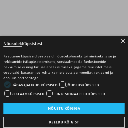
×
Nõusolek
Küpsistest
Kasutame küpsiseid veebisaidi nõuetekohaseks toimimiseks, sisu ja
reklaamide isikupärastamiseks, sotsiaalmeedia funktsioonide
pakkumiseks ning liikluse analüüsimiseks. Jagame teie infot meie
veebisaidi kasutamise kohta ka meie sotsiaalmeedia-, reklaami ja
analüüsipartneritega.
HÄDAVAJALIKUD KÜPSISED
JÕUDLUSKÜPSISED
REKLAAMKÜPSISED
FUNKTSIONAALSED KÜPSISED
NÕUSTU KÕIGIGA
KEELDU KÕIGIST