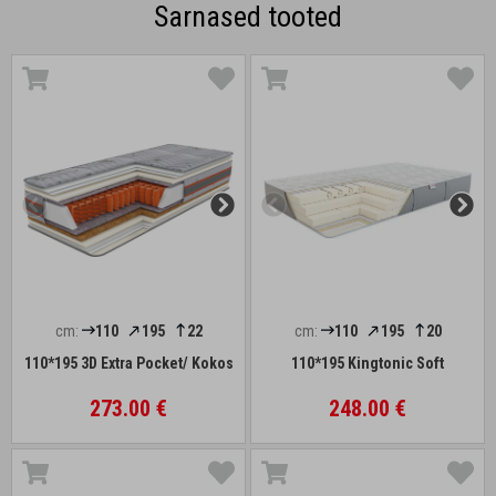
Sarnased tooted
cm:
110
195
22
cm:
110
195
20
110*195 3D Extra Pocket/ Kokos
110*195 Kingtonic Soft
273.00 €
248.00 €