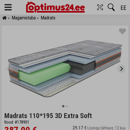
EE
Menu
Magamistuba
Madrats
>
>
Madrats 110*195 3D Extra Soft
Kood: #178901
29.17 €
Liisingu tähtaeg: 12 kuu