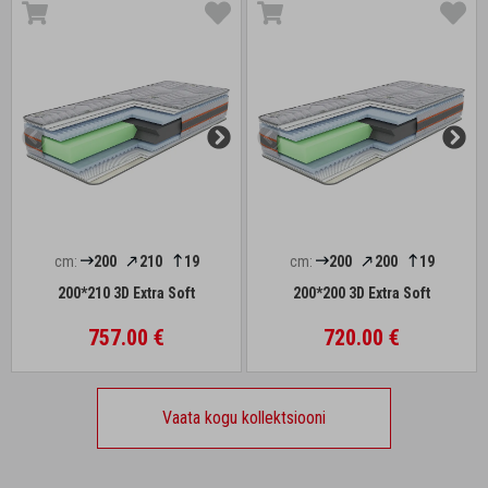
cm:
200
210
19
cm:
200
200
19
200*210 3D Extra Soft
200*200 3D Extra Soft
757.00 €
720.00 €
Vaata kogu kollektsiooni