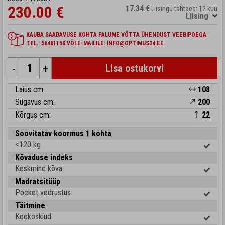
230.00 €
17.34 €
Liisingu tähtaeg: 12 kuu
Liising
KAUBA SAADAVUSE KOHTA PALUME VÕTTA ÜHENDUST VEEBIPOEGA
TEL.: 56461150 VÕI E-MAILILE: INFO@OPTIMUS24.EE
-
+
Lisa ostukorvi
Laius cm:
108
Sügavus cm:
200
Kõrgus cm:
22
Soovitatav koormus 1 kohta
<120 kg
Kõvaduse indeks
Keskmine kõva
Madratsitüüp
Pocket vedrustus
Täitmine
Kookoskiud