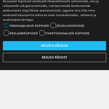
Kasutame küpsiseid veebisaidi nõuetekohaseks toimimiseks, sisu ja
reklaamide isikupärastamiseks, sotsiaalmeedia funktsioonide
pakkumiseks ning liikluse analüüsimiseks. Jagame teie infot meie
veebisaidi kasutamise kohta ka meie sotsiaalmeedia-, reklaami ja
analüüsipartneritega.
HÄDAVAJALIKUD KÜPSISED
JÕUDLUSKÜPSISED
REKLAAMKÜPSISED
FUNKTSIONAALSED KÜPSISED
NÕUSTU KÕIGIGA
KEELDU KÕIGIST