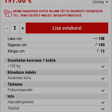
197.00 €
Liising
KAUBA SAADAVUSE KOHTA PALUME VÕTTA ÜHENDUST VEEBIPOEGA
TEL.: 56461150 VÕI E-MAILILE: INFO@OPTIMUS24.EE
-
+
Lisa ostukorvi
Laius cm:
108
Sügavus cm:
180
Kõrgus cm:
13
Soovitatav koormus 1 kohta
<120 kg
Kõvaduse indeks
Keskmine kõva
Täitmine
Polüuretaanvaht
Info
Hüpoallergeenne
Tepitud