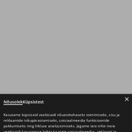
×
Nõusolek
Küpsistest
Kasutame küpsiseid veebisaidi nõuetekohaseks toimimiseks, sisu ja
reklaamide isikupärastamiseks, sotsiaalmeedia funktsioonide
pakkumiseks ning liikluse analüüsimiseks. Jagame teie infot meie
veebisaidi kasutamise kohta ka meie sotsiaalmeedia-, reklaami ja