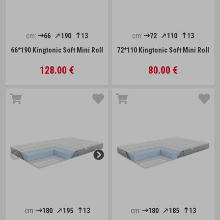
cm:
66
190
13
cm:
72
110
13
66*190 Kingtonic Soft Mini Roll
72*110 Kingtonic Soft Mini Roll
128.00 €
80.00 €
cm:
180
195
13
cm:
180
185
13