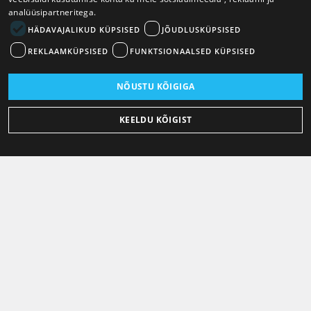
analüüsipartneritega.
HÄDAVAJALIKUD KÜPSISED
JÕUDLUSKÜPSISED
REKLAAMKÜPSISED
FUNKTSIONAALSED KÜPSISED
NÕUSTU KÕIGIGA
KEELDU KÕIGIST