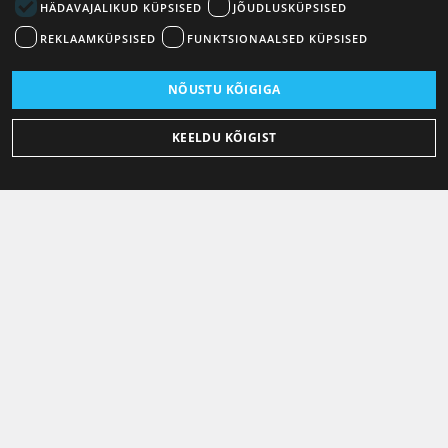
HÄDAVAJALIKUD KÜPSISED
JÕUDLUSKÜPSISED
REKLAAMKÜPSISED
FUNKTSIONAALSED KÜPSISED
NÕUSTU KÕIGIGA
KEELDU KÕIGIST