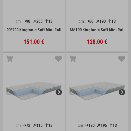
cm:
90
200
13
cm:
66
190
13
90*200 Kingtonic Soft Mini Roll
66*190 Kingtonic Soft Mini Roll
151.00 €
128.00 €
cm:
72
110
13
cm:
180
195
13