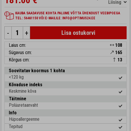
181.00 €
Liising
KAUBA SAADAVUSE KOHTA PALUME VÕTTA ÜHENDUST VEEBIPOEGA
TEL.: 56461150 VÕI E-MAILILE: INFO@OPTIMUS24.EE
-
+
Lisa ostukorvi
Laius cm:
108
Sügavus cm:
165
Kõrgus cm:
13
Soovitatav koormus 1 kohta
<120 kg
Kõvaduse indeks
Keskmine kõva
Täitmine
Polüuretaanvaht
Info
Hüpoallergeenne
Tepitud