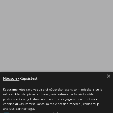
×
Nõusolek
Küpsistest
Kasutame küpsiseid veebisaidi nõuetekohaseks toimimiseks, sisu ja
reklaamide isikupärastamiseks, sotsiaalmeedia funktsioonide
pakkumiseks ning liikluse analüüsimiseks. Jagame teie infot meie
veebisaidi kasutamise kohta ka meie sotsiaalmeedia-, reklaami ja
analüüsipartneritega.