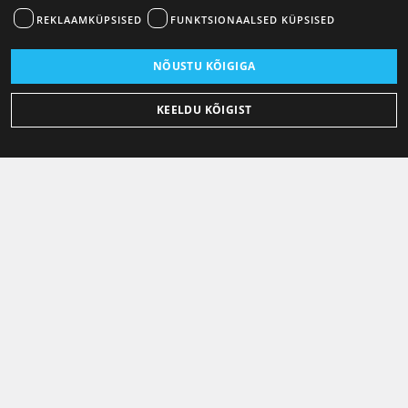
REKLAAMKÜPSISED
FUNKTSIONAALSED KÜPSISED
NÕUSTU KÕIGIGA
KEELDU KÕIGIST