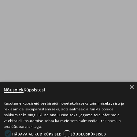
×
Nõusolek
Küpsistest
Kasutame küpsiseid veebisaidi nõuetekohaseks toimimiseks, sisu ja
reklaamide isikupärastamiseks, sotsiaalmeedia funktsioonide
pakkumiseks ning liikluse analüüsimiseks. Jagame teie infot meie
veebisaidi kasutamise kohta ka meie sotsiaalmeedia-, reklaami ja
analüüsipartneritega.
HÄDAVAJALIKUD KÜPSISED
JÕUDLUSKÜPSISED