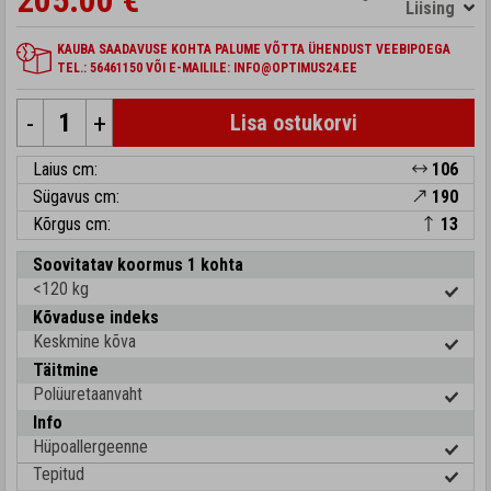
205.00 €
Liising
KAUBA SAADAVUSE KOHTA PALUME VÕTTA ÜHENDUST VEEBIPOEGA
TEL.: 56461150 VÕI E-MAILILE: INFO@OPTIMUS24.EE
-
+
Lisa ostukorvi
Laius cm:
106
Sügavus cm:
190
Kõrgus cm:
13
Soovitatav koormus 1 kohta
<120 kg
Kõvaduse indeks
Keskmine kõva
Täitmine
Polüuretaanvaht
Info
Hüpoallergeenne
Tepitud