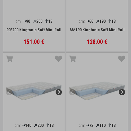
cm:
90
200
13
cm:
66
190
13
90*200 Kingtonic Soft Mini Roll
66*190 Kingtonic Soft Mini Roll
151.00 €
128.00 €
cm:
140
200
13
cm:
72
110
13