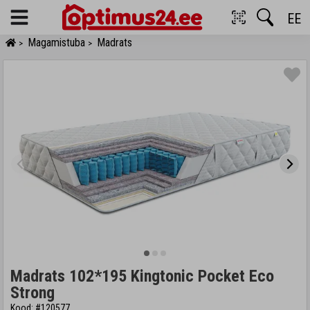
EE
Menu
Magamistuba
Madrats
>
>
Madrats 102*195 Kingtonic Pocket Eco
Strong
Kood: #120577