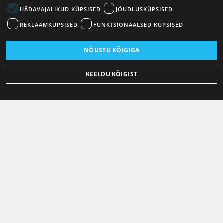
HÄDAVAJALIKUD KÜPSISED
JÕUDLUSKÜPSISED
REKLAAMKÜPSISED
FUNKTSIONAALSED KÜPSISED
NÕUSTU KÕIGIGA
KEELDU KÕIGIST