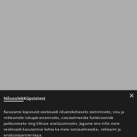
×
Nõusolek
Küpsistest
Kasutame küpsiseid veebisaidi nõuetekohaseks toimimiseks, sisu ja
reklaamide isikupärastamiseks, sotsiaalmeedia funktsioonide
pakkumiseks ning liikluse analüüsimiseks. Jagame teie infot meie
veebisaidi kasutamise kohta ka meie sotsiaalmeedia-, reklaami ja
analüüsipartneritega.