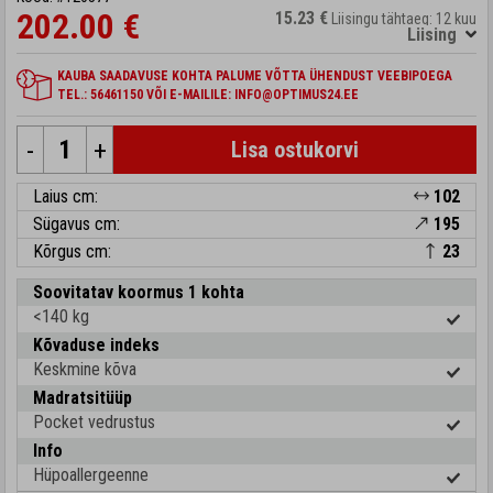
202.00 €
15.23 €
Liisingu tähtaeg: 12 kuu
Liising
KAUBA SAADAVUSE KOHTA PALUME VÕTTA ÜHENDUST VEEBIPOEGA
TEL.: 56461150 VÕI E-MAILILE: INFO@OPTIMUS24.EE
-
+
Lisa ostukorvi
Laius cm:
102
Sügavus cm:
195
Kõrgus cm:
23
Soovitatav koormus 1 kohta
<140 kg
Kõvaduse indeks
Keskmine kõva
Madratsitüüp
Pocket vedrustus
Info
Hüpoallergeenne