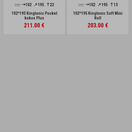
cm:
102
195
22
cm:
102
195
13
102*195 Kingtonic Pocket
102*195 Kingtonic Soft Mini
kokos Plus
Roll
211.00 €
203.00 €