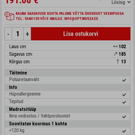
191.00 €
Liising
KAUBA SAADAVUSE KOHTA PALUME VÕTTA ÜHENDUST VEEBIPOEGA
TEL.: 56461150 VÕI E-MAILILE: INFO@OPTIMUS24.EE
-
+
Lisa ostukorvi
Laius cm:
102
Sügavus cm:
185
Kõrgus cm:
13
Täitmine
Polüuretaanvaht
Info
Hüpoallergeenne
Tepitud
Madratsitüüp
Ilma vedrustus / Vahtporoloonist
Soovitatav koormus 1 kohta
<120 kg