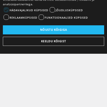
analüüsipartneritega.
HÄDAVAJALIKUD KÜPSISED
JÕUDLUSKÜPSISED
REKLAAMKÜPSISED
FUNKTSIONAALSED KÜPSISED
NÕUSTU KÕIGIGA
KEELDU KÕIGIST