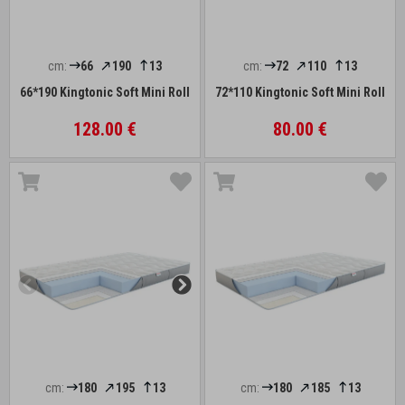
cm:
66
190
13
cm:
72
110
13
66*190 Kingtonic Soft Mini Roll
72*110 Kingtonic Soft Mini Roll
128.00 €
80.00 €
cm:
180
195
13
cm:
180
185
13