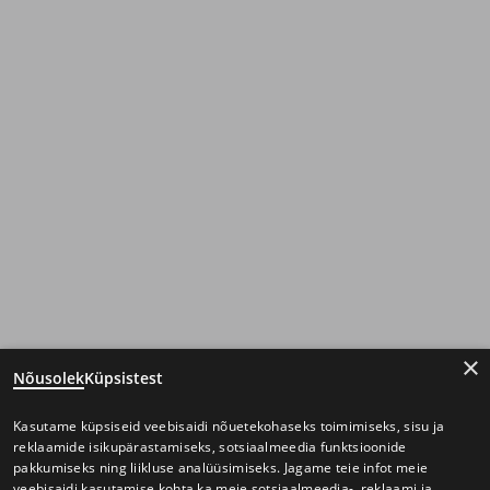
×
Nõusolek
Küpsistest
Kasutame küpsiseid veebisaidi nõuetekohaseks toimimiseks, sisu ja
reklaamide isikupärastamiseks, sotsiaalmeedia funktsioonide
pakkumiseks ning liikluse analüüsimiseks. Jagame teie infot meie
veebisaidi kasutamise kohta ka meie sotsiaalmeedia-, reklaami ja