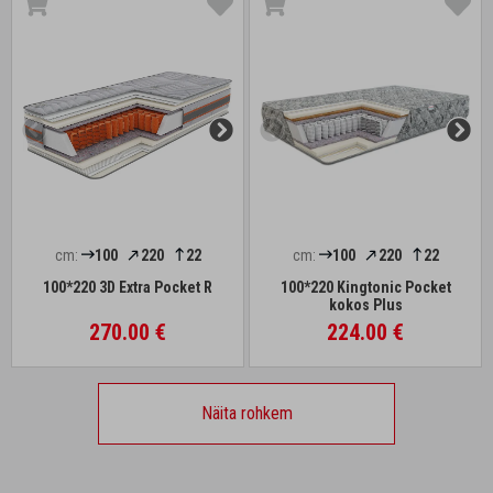
cm:
100
220
22
cm:
100
220
22
100*220 3D Extra Pocket R
100*220 Kingtonic Pocket
kokos Plus
270.00 €
224.00 €
Näita rohkem