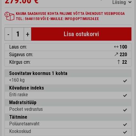
279.00 €
Liising
KAUBA SAADAVUSE KOHTA PALUME VÕTTA ÜHENDUST VEEBIPOEGA
TEL.: 56461150 VÕI E-MAILILE: INFO@OPTIMUS24.EE
-
+
Lisa ostukorvi
Laius cm:
100
Sügavus cm:
220
Kõrgus cm:
22
Soovitatav koormus 1 kohta
<160 kg
Kõvaduse indeks
Eriti raske
Madratsitüüp
Pocket vedrustus
Täitmine
Polüuretaanvaht
Kookoskiud