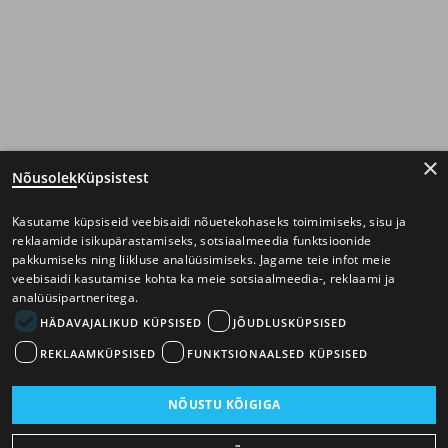
×
Nõusolek
Küpsistest
Kasutame küpsiseid veebisaidi nõuetekohaseks toimimiseks, sisu ja
reklaamide isikupärastamiseks, sotsiaalmeedia funktsioonide
pakkumiseks ning liikluse analüüsimiseks. Jagame teie infot meie
veebisaidi kasutamise kohta ka meie sotsiaalmeedia-, reklaami ja
analüüsipartneritega.
HÄDAVAJALIKUD KÜPSISED
JÕUDLUSKÜPSISED
REKLAAMKÜPSISED
FUNKTSIONAALSED KÜPSISED
NÕUSTU KÕIGIGA