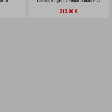
ket R
100*200 Kingtonic Pocket kokos Plus
212.00 €