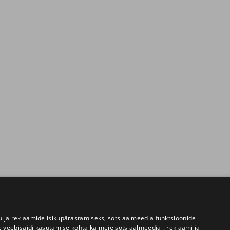
 ja reklaamide isikupärastamiseks, sotsiaalmeedia funktsioonide
e veebisaidi kasutamise kohta ka meie sotsiaalmeedia-, reklaami ja