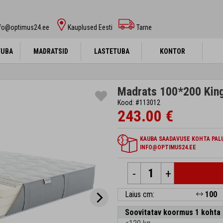
nfo@optimus24.ee
Kauplused Eesti
Tarne
TUBA
TUBA
MADRATSID
MADRATSID
LASTETUBA
LASTETUBA
KONTOR
KONTOR
Madrats 100*200 King
Kood: #113012
243.00 €
KAUBA SAADAVUSE KOHTA PALU
INFO@OPTIMUS24.EE
-
+
Laius cm:
100
Soovitatav koormus 1 kohta