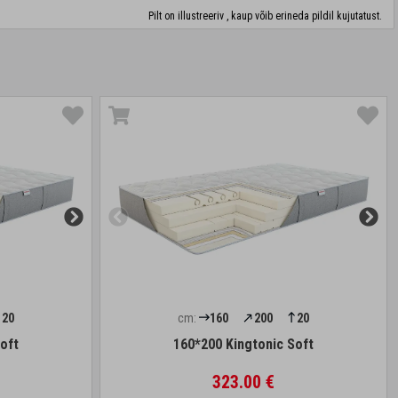
Pilt on illustreeriv , kaup võib erineda pildil kujutatust.
20
cm:
160
200
20
oft
160*200 Kingtonic Soft
323.00 €