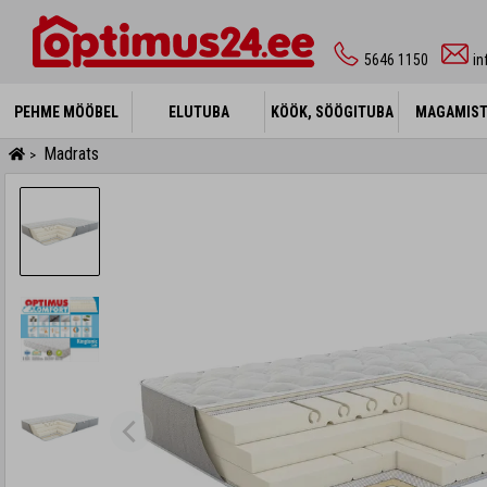
5646 1150
i
PEHME MÖÖBEL
PEHME MÖÖBEL
ELUTUBA
ELUTUBA
KÖÖK, SÖÖGITUBA
KÖÖK, SÖÖGITUBA
MAGAMIS
MAGAMIS
Madrats
>