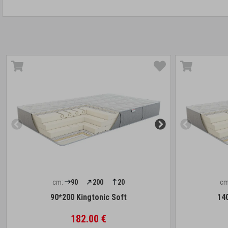
cm:
90
200
20
cm
90*200 Kingtonic Soft
14
182.00 €