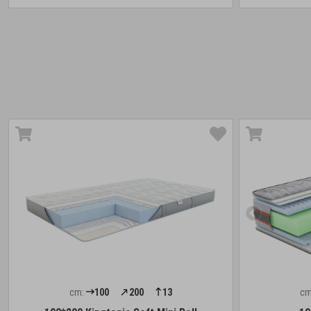
cm:
100
200
13
cm