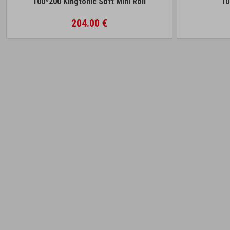
100*200 Kingtonic Soft Mini Roll
10
204.00 €