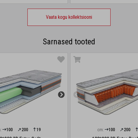
Vaata kogu kollektsiooni
Sarnased tooted
:
100
200
19
cm:
100
200