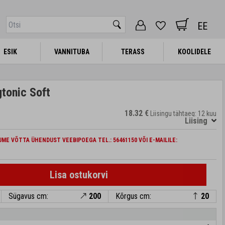
EE
ESIK
ESIK
VANNITUBA
VANNITUBA
TERASS
TERASS
KOOLIDELE
KOOLIDELE
tonic Soft
18.32 €
Liisingu tähtaeg: 12 kuu
Liising
ME VÕTTA ÜHENDUST VEEBIPOEGA TEL.: 56461150 VÕI E-MAILILE:
Lisa ostukorvi
Sügavus cm:
200
Kõrgus cm:
20