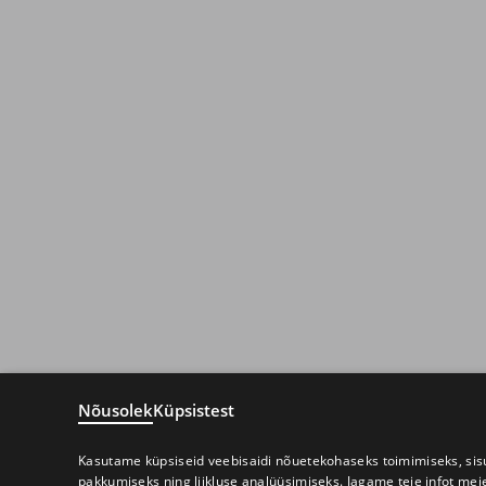
Nõusolek
Küpsistest
Kasutame küpsiseid veebisaidi nõuetekohaseks toimimiseks, sisu
pakkumiseks ning liikluse analüüsimiseks. Jagame teie infot mei