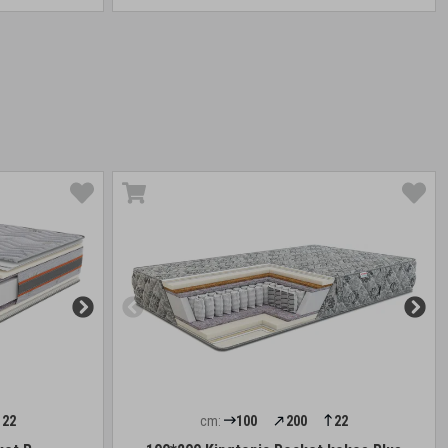
22
cm:
100
200
22