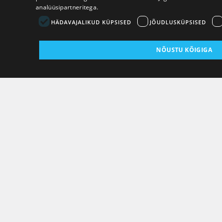
analüüsipartneritega.
HÄDAVAJALIKUD KÜPSISED
JÕUDLUSKÜPSISED
NÕUSTU KÕIGIGA