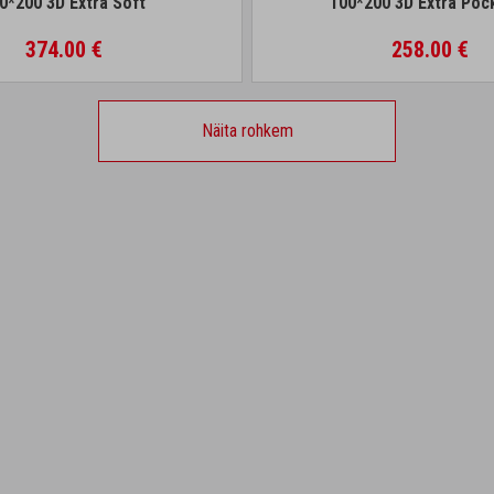
0*200 3D Extra Soft
100*200 3D Extra Poc
374.00 €
258.00 €
Näita rohkem