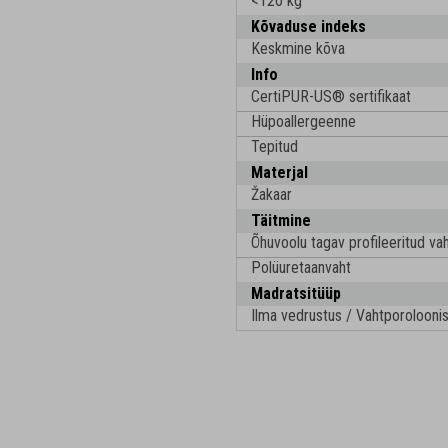
<120 kg
Kõvaduse indeks
Keskmine kõva
Info
CertiPUR-US® sertifikaat
Hüpoallergeenne
Tepitud
Materjal
Žakaar
Täitmine
Õhuvoolu tagav profileeritud va
Polüuretaanvaht
Madratsitüüp
Ilma vedrustus / Vahtporoloonis