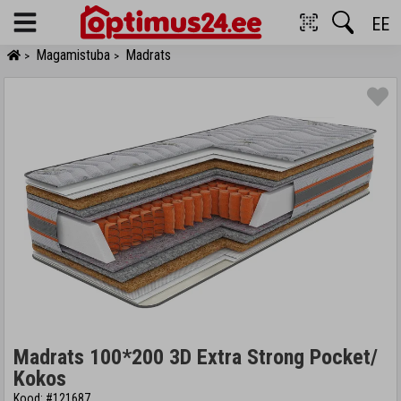
EE
Menu
Magamistuba
Madrats
>
>
Madrats 100*200 3D Extra Strong Pocket/
Kokos
Kood: #121687