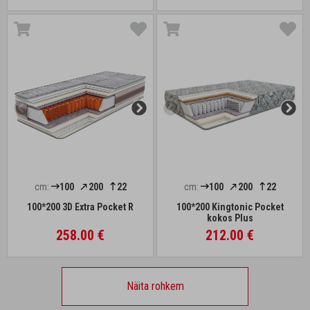
cm:
100
200
22
cm:
100
200
22
100*200 3D Extra Pocket R
100*200 Kingtonic Pocket
kokos Plus
258.00 €
212.00 €
Näita rohkem