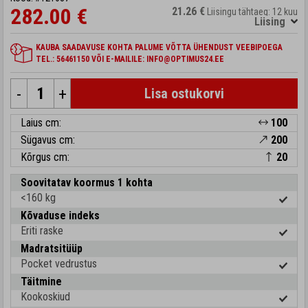
282.00 €
21.26 €
Liisingu tähtaeg: 12 kuu
Liising
KAUBA SAADAVUSE KOHTA PALUME VÕTTA ÜHENDUST VEEBIPOEGA
TEL.: 56461150 VÕI E-MAILILE: INFO@OPTIMUS24.EE
-
+
Lisa ostukorvi
Laius cm:
100
Sügavus cm:
200
Kõrgus cm:
20
Soovitatav koormus 1 kohta
<160 kg
Kõvaduse indeks
Eriti raske
Madratsitüüp
Pocket vedrustus
Täitmine
Kookoskiud