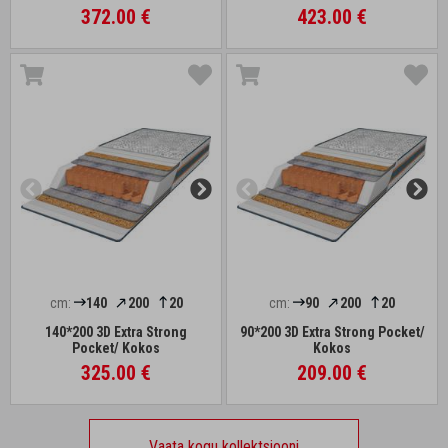
372.00 €
423.00 €
cm:
140
200
20
cm:
90
200
20
140*200 3D Extra Strong
90*200 3D Extra Strong Pocket/
Pocket/ Kokos
Kokos
325.00 €
209.00 €
Vaata kogu kollektsiooni