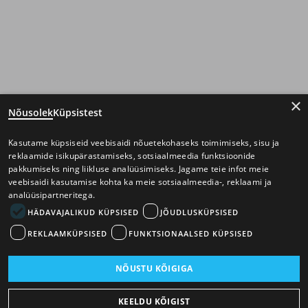
×
Nõusolek
Küpsistest
Kasutame küpsiseid veebisaidi nõuetekohaseks toimimiseks, sisu ja
reklaamide isikupärastamiseks, sotsiaalmeedia funktsioonide
pakkumiseks ning liikluse analüüsimiseks. Jagame teie infot meie
veebisaidi kasutamise kohta ka meie sotsiaalmeedia-, reklaami ja
analüüsipartneritega.
HÄDAVAJALIKUD KÜPSISED
JÕUDLUSKÜPSISED
REKLAAMKÜPSISED
FUNKTSIONAALSED KÜPSISED
NÕUSTU KÕIGIGA
KEELDU KÕIGIST