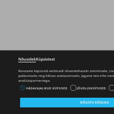
Nõusolek
Küpsistest
Kasutame küpsiseid veebisaidi nõuetekohaseks toimimiseks, sisu
pakkumiseks ning liikluse analüüsimiseks. Jagame teie infot mei
analüüsipartneritega.
HÄDAVAJALIKUD KÜPSISED
JÕUDLUSKÜPSISED
NÕUSTU KÕIGIGA