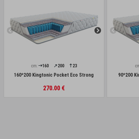
cm:
160
200
23
c
160*200 Kingtonic Pocket Eco Strong
90*200 Ki
270.00 €