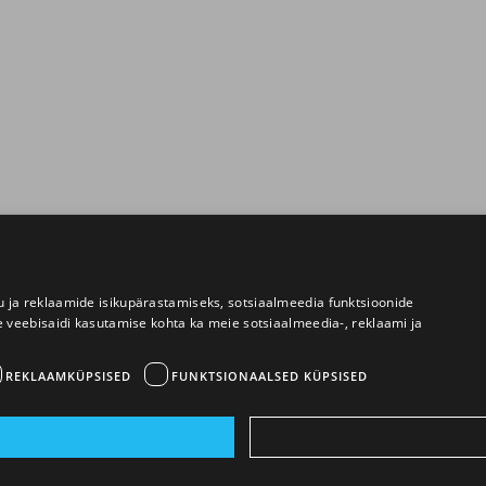
 ja reklaamide isikupärastamiseks, sotsiaalmeedia funktsioonide
e veebisaidi kasutamise kohta ka meie sotsiaalmeedia-, reklaami ja
REKLAAMKÜPSISED
FUNKTSIONAALSED KÜPSISED