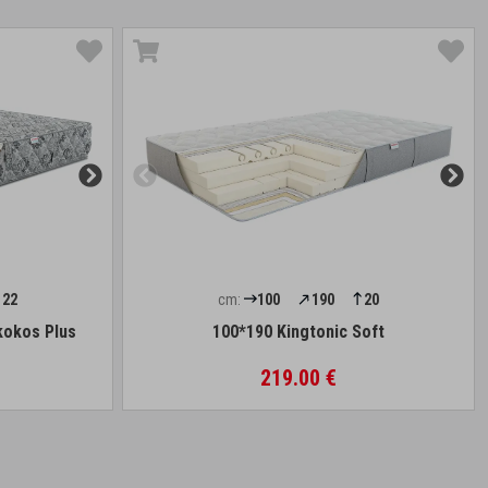
22
cm:
100
190
20
kokos Plus
100*190 Kingtonic Soft
219.00 €