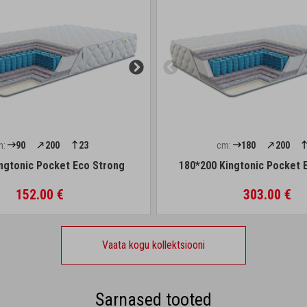
m:
90
200
23
cm:
180
200
ngtonic Pocket Eco Strong
180*200 Kingtonic Pocket 
152.00 €
303.00 €
Vaata kogu kollektsiooni
Sarnased tooted