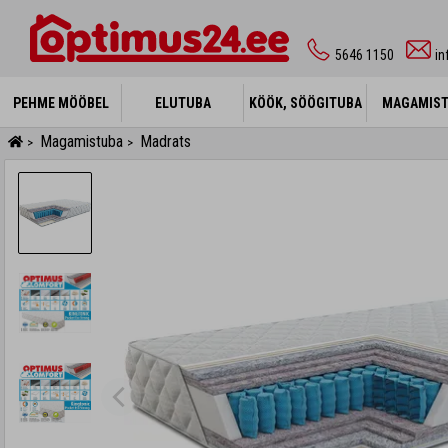
5646 1150
i
PEHME MÖÖBEL
PEHME MÖÖBEL
ELUTUBA
ELUTUBA
KÖÖK, SÖÖGITUBA
KÖÖK, SÖÖGITUBA
MAGAMIS
MAGAMIS
Magamistuba
Madrats
>
>