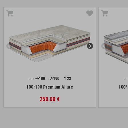
cm:
100
190
23
cm
100*190 Premium Allure
100*
250.00 €