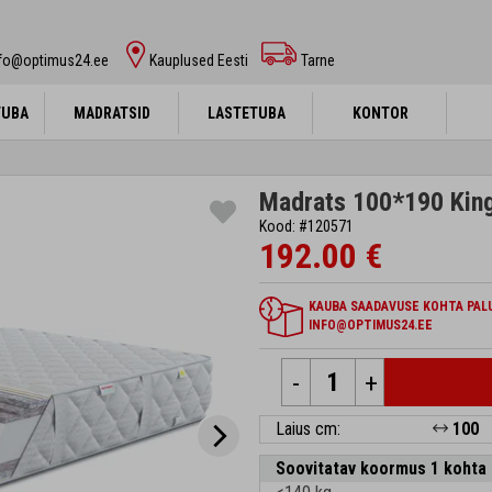
nfo@optimus24.ee
Kauplused Eesti
Tarne
TUBA
TUBA
MADRATSID
MADRATSID
LASTETUBA
LASTETUBA
KONTOR
KONTOR
Madrats 100*190 King
Kood: #120571
192.00 €
KAUBA SAADAVUSE KOHTA PALU
INFO@OPTIMUS24.EE
-
+
Laius cm:
100
Soovitatav koormus 1 kohta