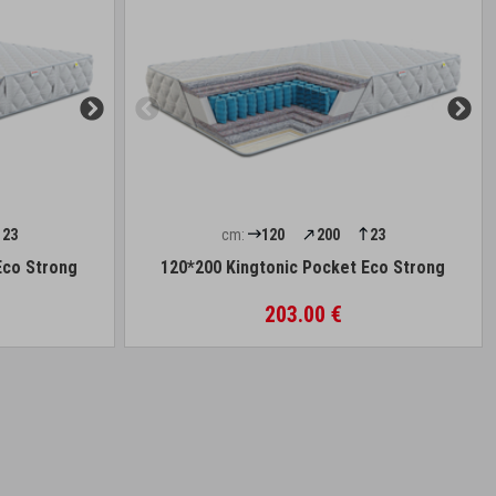
23
cm:
120
200
23
Eco Strong
120*200 Kingtonic Pocket Eco Strong
203.00 €