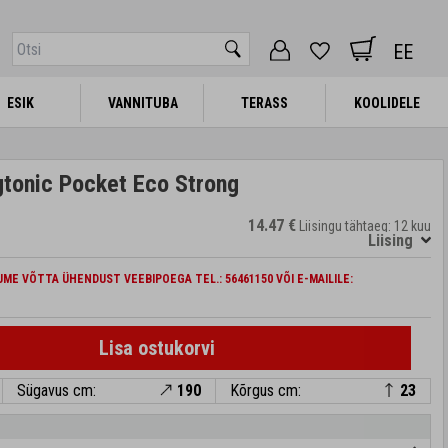
EE
ESIK
ESIK
VANNITUBA
VANNITUBA
TERASS
TERASS
KOOLIDELE
KOOLIDELE
tonic Pocket Eco Strong
14.47 €
Liisingu tähtaeg: 12 kuu
Liising
ME VÕTTA ÜHENDUST VEEBIPOEGA TEL.: 56461150 VÕI E-MAILILE:
Lisa ostukorvi
Sügavus cm:
190
Kõrgus cm:
23