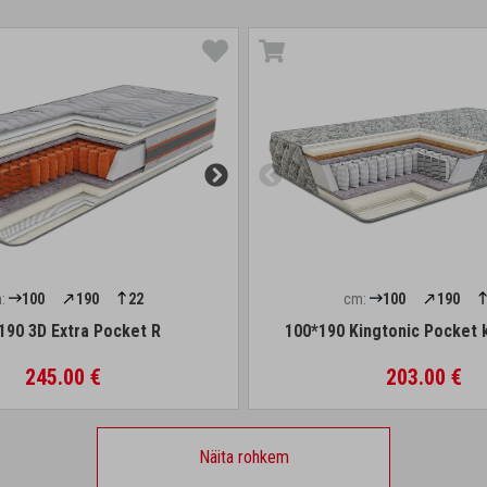
:
100
190
22
cm:
100
190
190 3D Extra Pocket R
100*190 Kingtonic Pocket 
245.00 €
203.00 €
Näita rohkem