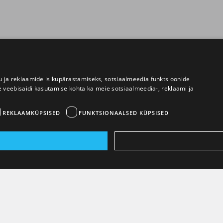
 ja reklaamide isikupärastamiseks, sotsiaalmeedia funktsioonide
e veebisaidi kasutamise kohta ka meie sotsiaalmeedia-, reklaami ja
REKLAAMKÜPSISED
FUNKTSIONAALSED KÜPSISED