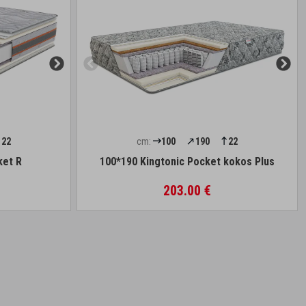
22
cm:
100
190
22
ket R
100*190 Kingtonic Pocket kokos Plus
203.00 €