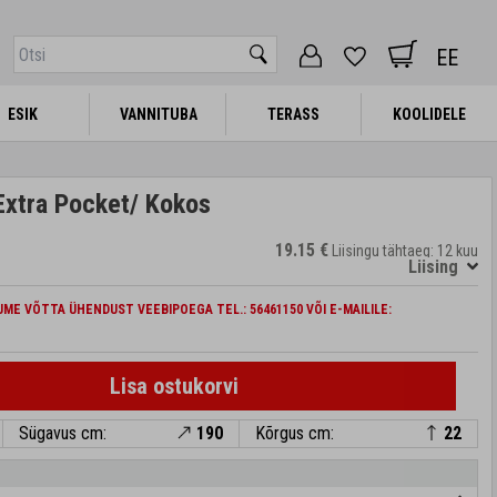
EE
ESIK
ESIK
VANNITUBA
VANNITUBA
TERASS
TERASS
KOOLIDELE
KOOLIDELE
xtra Pocket/ Kokos
19.15 €
Liisingu tähtaeg: 12 kuu
Liising
ME VÕTTA ÜHENDUST VEEBIPOEGA TEL.: 56461150 VÕI E-MAILILE:
Lisa ostukorvi
Sügavus cm:
190
Kõrgus cm:
22