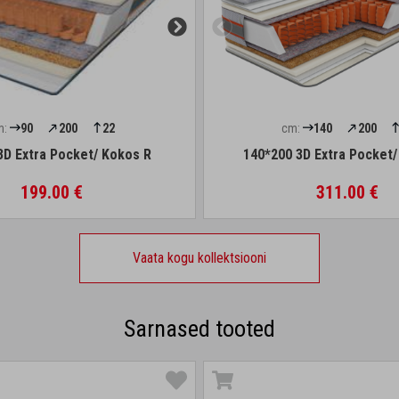
m:
90
200
22
cm:
140
200
3D Extra Pocket/ Kokos R
140*200 3D Extra Pocket
199.00 €
311.00 €
Vaata kogu kollektsiooni
Sarnased tooted