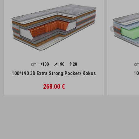
cm:
100
190
20
cm
100*190 3D Extra Strong Pocket/ Kokos
10
268.00 €