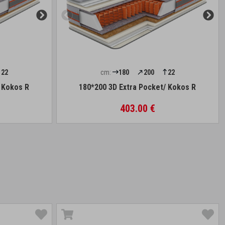
22
cm:
180
200
22
/ Kokos R
180*200 3D Extra Pocket/ Kokos R
403.00 €