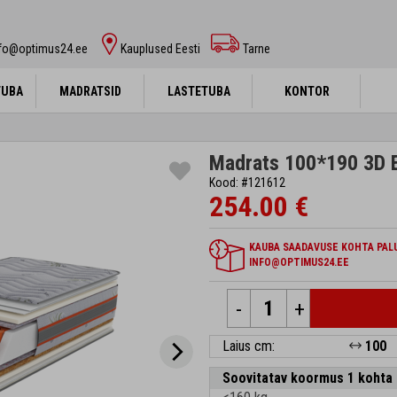
nfo@optimus24.ee
Kauplused Eesti
Tarne
TUBA
TUBA
MADRATSID
MADRATSID
LASTETUBA
LASTETUBA
KONTOR
KONTOR
Madrats 100*190 3D E
Kood: #121612
254.00 €
KAUBA SAADAVUSE KOHTA PALU
INFO@OPTIMUS24.EE
-
+
Laius cm:
100
Soovitatav koormus 1 kohta