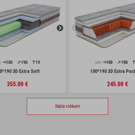
:
100
190
19
cm:
100
190
0*190 3D Extra Soft
100*190 3D Extra Poc
355.00 €
245.00 €
Näita rohkem