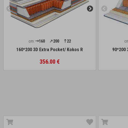
cm:
160
200
22
c
160*200 3D Extra Pocket/ Kokos R
90*200 
356.00 €