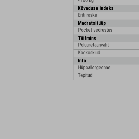
<160 kg
Kõvaduse indeks
Eriti raske
Madratsitüüp
Pocket vedrustus
Täitmine
Polüuretaanvaht
Kookoskiud
Info
Hüpoallergeenne
Tepitud