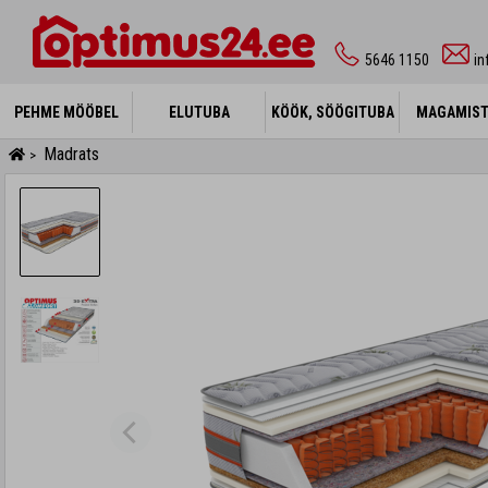
5646 1150
i
PEHME MÖÖBEL
PEHME MÖÖBEL
ELUTUBA
ELUTUBA
KÖÖK, SÖÖGITUBA
KÖÖK, SÖÖGITUBA
MAGAMIS
MAGAMIS
Madrats
>