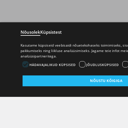
Nõusolek
Küpsistest
Kasutame küpsiseid veebisaidi nõuetekohaseks toimimiseks, sisu
pakkumiseks ning liikluse analüüsimiseks. Jagame teie infot mei
analüüsipartneritega.
HÄDAVAJALIKUD KÜPSISED
JÕUDLUSKÜPSISED
NÕUSTU KÕIGIGA