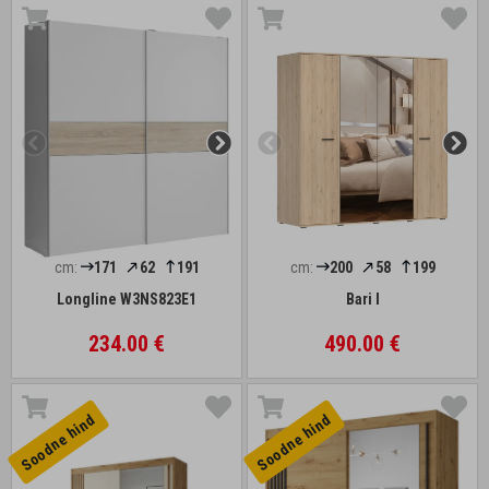
cm:
171
62
191
cm:
200
58
199
Longline W3NS823E1
Bari I
234.00 €
490.00 €
Soodne hind
Soodne hind