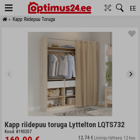
EE
Menu
Kapp Riidepuu Toruga
>
Kapp riidepuu toruga Lyttelton LQTS732
Kood: #190207
12.74 €
Liisingu tähtaeg: 12 kuu