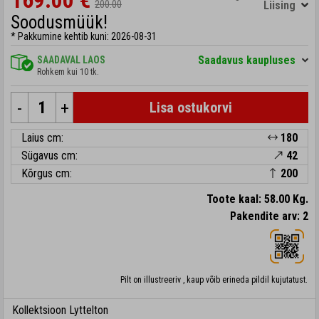
169.00 €
200.00
Liising
Soodusmüük!
* Pakkumine kehtib kuni: 2026-08-31
Saadavus kaupluses
SAADAVAL LAOS
Rohkem kui 10 tk.
-
+
Lisa ostukorvi
Laius cm:
180
Sügavus cm:
42
Kõrgus cm:
200
Toote kaal: 58.00 Kg.
Pakendite arv: 2
Pilt on illustreeriv , kaup võib erineda pildil kujutatust.
Kollektsioon Lyttelton