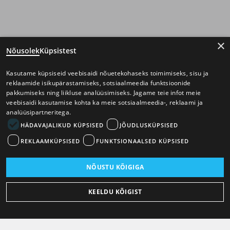
×
Nõusolek
Küpsistest
Kasutame küpsiseid veebisaidi nõuetekohaseks toimimiseks, sisu ja
reklaamide isikupärastamiseks, sotsiaalmeedia funktsioonide
pakkumiseks ning liikluse analüüsimiseks. Jagame teie infot meie
veebisaidi kasutamise kohta ka meie sotsiaalmeedia-, reklaami ja
analüüsipartneritega.
HÄDAVAJALIKUD KÜPSISED
JÕUDLUSKÜPSISED
REKLAAMKÜPSISED
FUNKTSIONAALSED KÜPSISED
NÕUSTU KÕIGIGA
KEELDU KÕIGIST