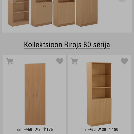
Kollektsioon Birojs 80 sērija
cm:
60
2
175
cm:
60
30
180