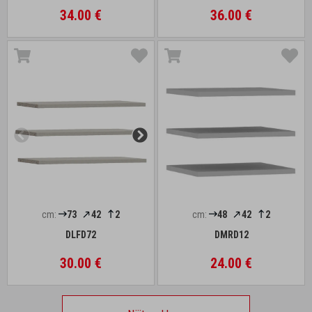
34.00 €
36.00 €
cm:
73
42
2
cm:
48
42
2
DLFD72
DMRD12
30.00 €
24.00 €