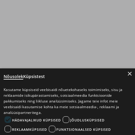
×
Nõusolek
Küpsistest
Kasutame küpsiseid veebisaidi nõuetekohaseks toimimiseks, sisu ja
reklaamide isikupärastamiseks, sotsiaalmeedia funktsioonide
pakkumiseks ning liikluse analüüsimiseks. Jagame teie infot meie
veebisaidi kasutamise kohta ka meie sotsiaalmeedia-, reklaami ja
analüüsipartneritega.
HÄDAVAJALIKUD KÜPSISED
JÕUDLUSKÜPSISED
REKLAAMKÜPSISED
FUNKTSIONAALSED KÜPSISED