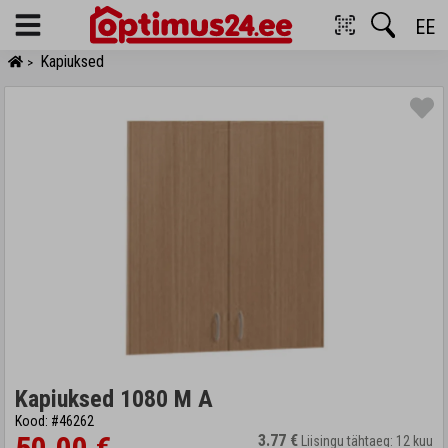
EE
Menu
Kapiuksed
>
Kapiuksed 1080 M A
Kood: #46262
3.77 €
Liisingu tähtaeg: 12 kuu