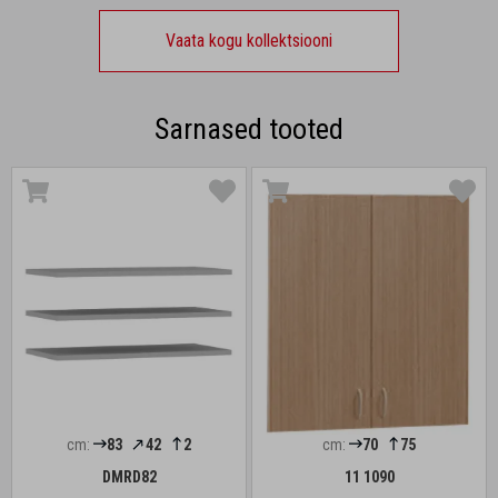
Vaata kogu kollektsiooni
Sarnased tooted
cm:
83
42
2
cm:
70
75
DMRD82
11 1090