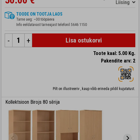
50.00 €
Liising
TOODE ON TOOTJA LAOS
Tarne aeg: ~30 tööpäeva
Info eeldatavast tarneajast telefonil
5646 1150
-
+
Lisa ostukorvi
Toote kaal: 5.00 Kg.
Pakendite arv: 2
Pilt on illustreeriv , kaup võib erineda pildil kujutatust.
Kollektsioon Birojs 80 sērija