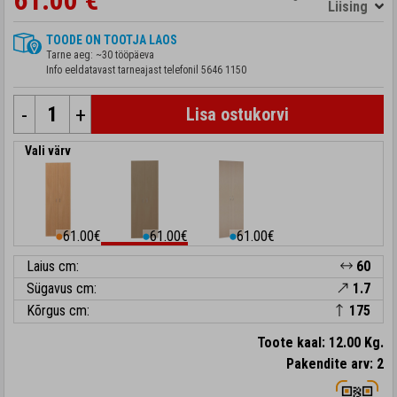
61.00 €
Liising
TOODE ON TOOTJA LAOS
Tarne aeg: ~30 tööpäeva
Info eeldatavast tarneajast telefonil
5646 1150
-
+
Lisa ostukorvi
Vali värv
61.00€
61.00€
61.00€
⬤
⬤
⬤
Laius cm:
60
Sügavus cm:
1.7
Kõrgus cm:
175
Toote kaal: 12.00 Kg.
Pakendite arv: 2