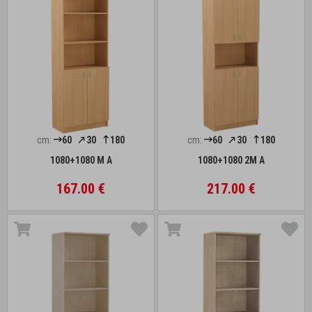
cm:
60
30
180
cm:
60
30
180
1080+1080 M A
1080+1080 2M A
167.00 €
217.00 €