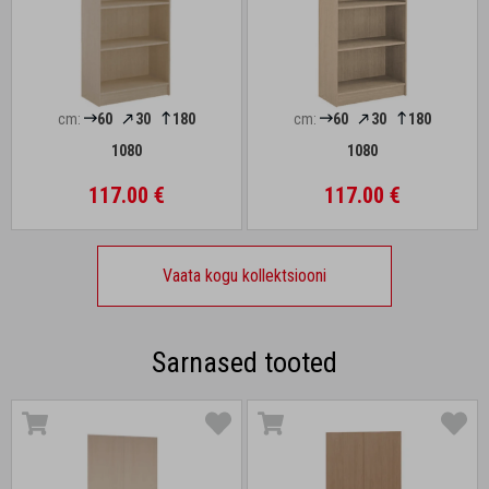
cm:
60
30
180
cm:
60
30
180
1080
1080
117.00 €
117.00 €
Vaata kogu kollektsiooni
Sarnased tooted