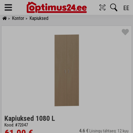
EE
Menu
Kontor
Kapiuksed
>
>
Kapiuksed 1080 L
Kood: #72047
4.6 €
Liisingu tähtaeg: 12 kuu