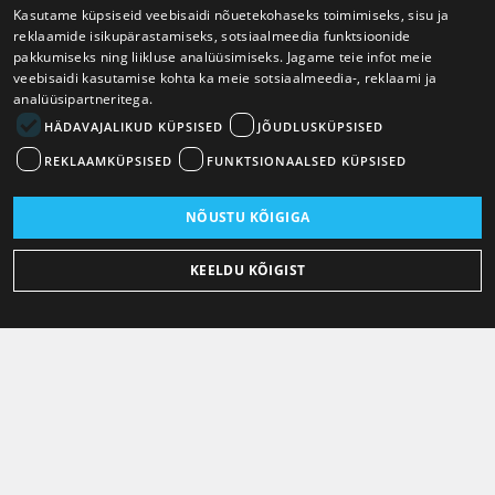
Kasutame küpsiseid veebisaidi nõuetekohaseks toimimiseks, sisu ja
reklaamide isikupärastamiseks, sotsiaalmeedia funktsioonide
pakkumiseks ning liikluse analüüsimiseks. Jagame teie infot meie
veebisaidi kasutamise kohta ka meie sotsiaalmeedia-, reklaami ja
analüüsipartneritega.
HÄDAVAJALIKUD KÜPSISED
JÕUDLUSKÜPSISED
REKLAAMKÜPSISED
FUNKTSIONAALSED KÜPSISED
NÕUSTU KÕIGIGA
KEELDU KÕIGIST