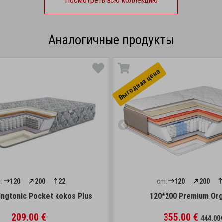
Посмотреть всю коллекцию
Аналогичные продукты
Выгоднaя цена
:
120
200
22
cm:
120
200
ingtonic Pocket kokos Plus
120*200 Premium Org
209.00 €
355.00 €
444.00