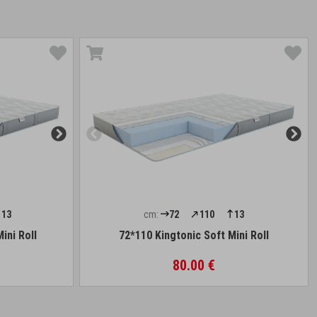
13
cm:
72
110
13
ini Roll
72*110 Kingtonic Soft Mini Roll
80.00 €