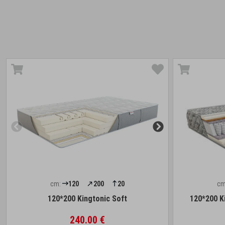
cm:
120
200
20
cm
120*200 Kingtonic Soft
120*200 K
240.00 €