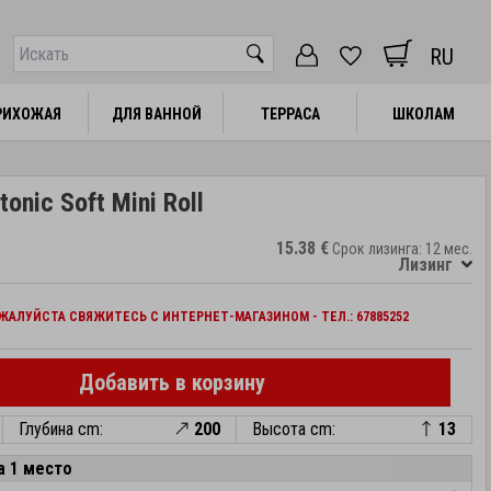
RU
РИХОЖАЯ
РИХОЖАЯ
ДЛЯ ВАННОЙ
ДЛЯ ВАННОЙ
ТЕРРАСА
ТЕРРАСА
ШКОЛАМ
ШКОЛАМ
onic Soft Mini Roll
15.38 €
Срок лизинга: 12 мес.
Лизинг
АЛУЙСТА СВЯЖИТЕСЬ С ИНТЕРНЕТ-МАГАЗИНОМ - ТЕЛ.: 67885252
Добавить в корзину
Глубина cm:
200
Высота cm:
13
а 1 место