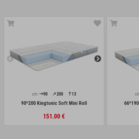
cm:
90
200
13
c
90*200 Kingtonic Soft Mini Roll
66*190 
151.00 €