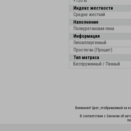
<120 кг
Индекс жесткости
Средне жесткий
Наполнение
Полиуретановая пена
Информация
Гипоаллергенный
Простеган (Прошит)
Тип матраса
Беспружинный / Пенный
Внимание! Цвет, отображаемый на ко
В соответствии с Законом об авт
пе