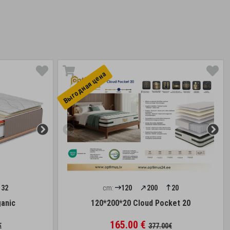
Выгоднaя цена
32
cm:
120
200
20
anic
120*200*20 Cloud Pocket 20
165.00 €
€
377.00€