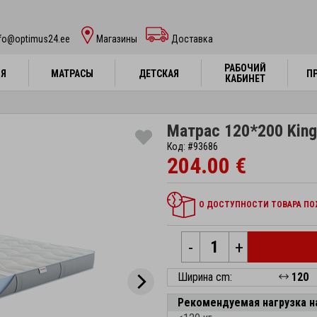
nfo@optimus24.ee
Магазины
Доставка
РАБОЧИЙ
РАБОЧИЙ
НЯ
НЯ
МАТРАСЫ
МАТРАСЫ
ДЕТСКАЯ
ДЕТСКАЯ
П
П
КАБИНЕТ
КАБИНЕТ
Матрас 120*200 Kingt
Код: #93686
204.00 €
О ДОСТУПНОСТИ ТОВАРА ПОЖ
-
+
Ширина cm:
120
Рекомендуемая нагрузка н